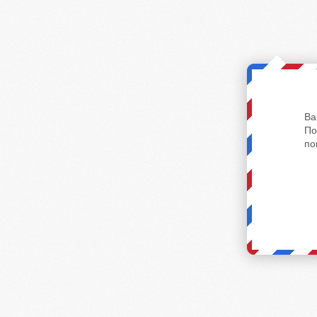
Ва
По
по