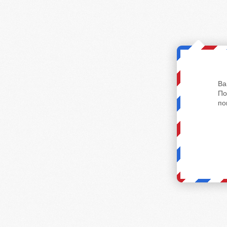
Ва
По
по