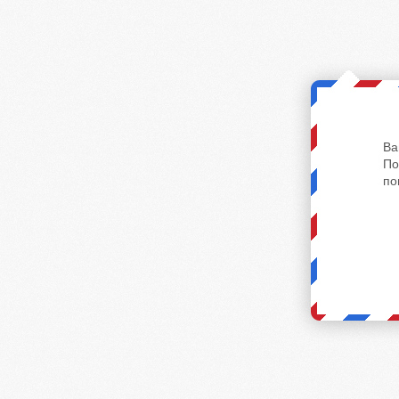
Ва
По
по