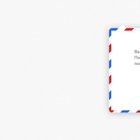
Ва
По
по