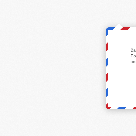
Ва
По
по