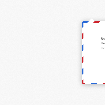
Ва
По
по