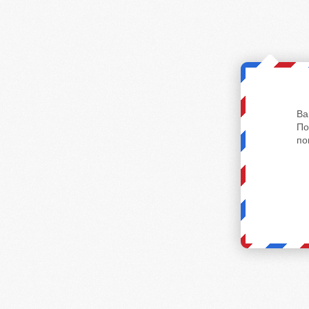
Ва
По
по