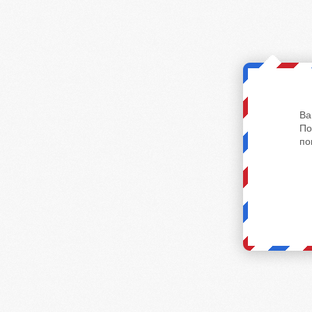
Ва
По
по