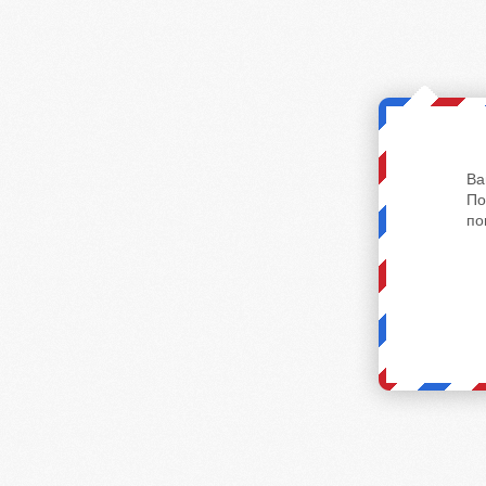
Ва
По
по