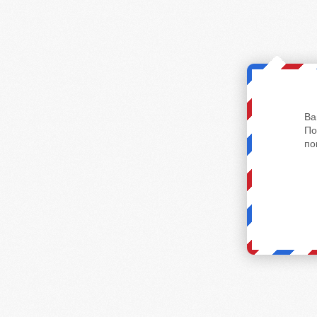
Ва
По
по