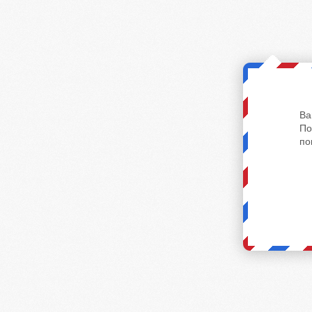
Ва
По
по