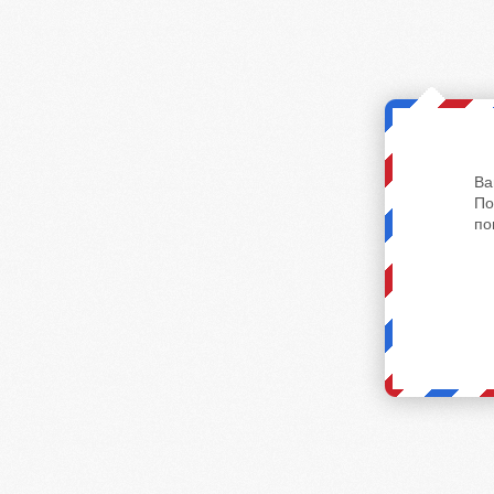
Ва
По
по