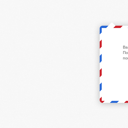
Ва
По
по