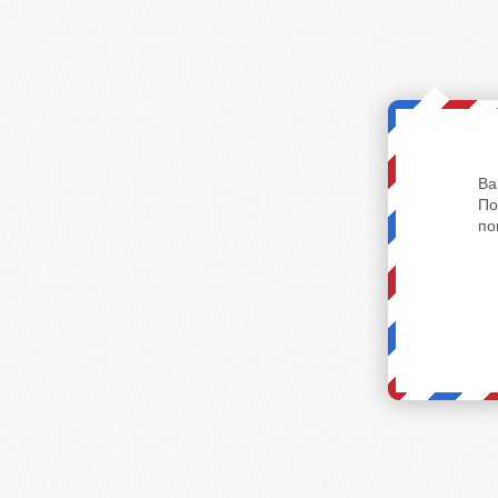
Ва
По
по