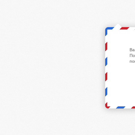
Ва
По
по