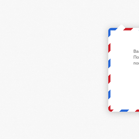
Ва
По
по