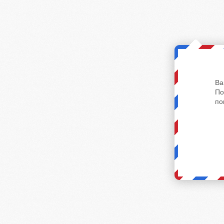
Ва
По
по