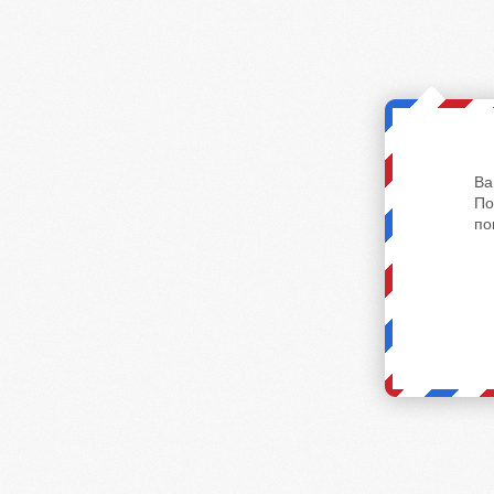
Ва
По
по