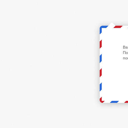
Ва
По
по