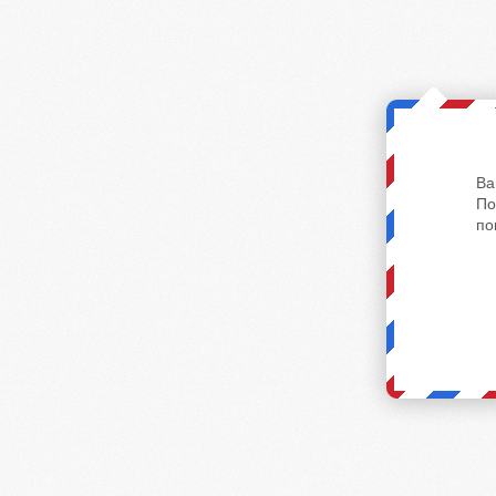
Ва
По
по