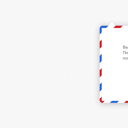
Ва
По
по