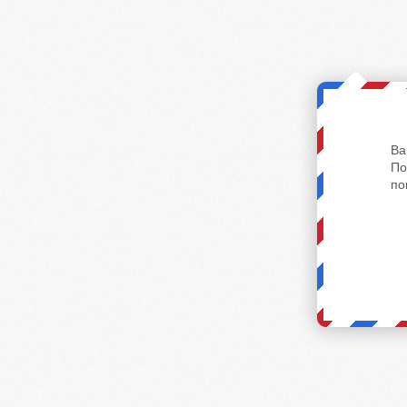
Ва
По
по