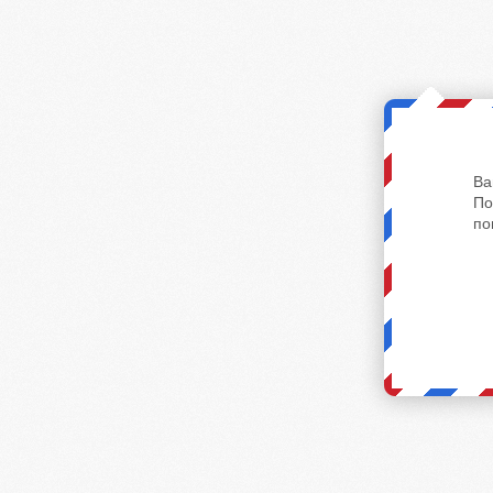
Ва
По
по