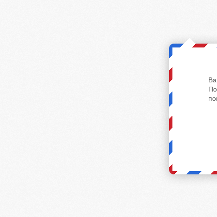
Ва
По
по