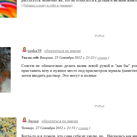
рассосется. Конечно же, это не относится к деткам и мелким живо
(Добавил ссылку к себе в дневник)
tanka59
обратиться по имени
Уколы себе
Вторник, 25 Сентября 2012 г. 23:23 (
ссылка
)
Совсем не обязательно делать валик левой рукой и "как бы" р
приставить иглу в нужное место под присмотром зеркала (наметит
затем вводить раствор. Это могут и полные.
Дилар
обратиться по имени
Четверг, 27 Сентября 2012 г. 23:51 (
ссылка
)
Когда-то и я думала, что сама себя не уколю, но... Научилась,как м