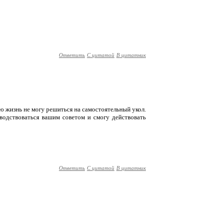
Ответить
С цитатой
В цитатник
сю жизнь не могу решиться на самостоятельный укол.
оводствоваться вашим советом и смогу действовать
Ответить
С цитатой
В цитатник