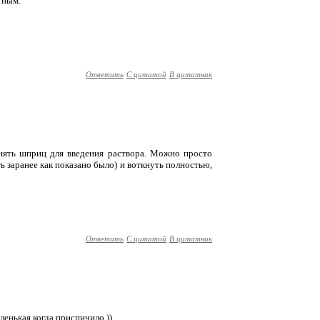
тным.
Ответить
С цитатой
В цитатник
онять шприц для введения раствора. Можно просто
ь заранее как показано было) и воткнуть полностью,
Ответить
С цитатой
В цитатник
иленькая,когда приспичило.))