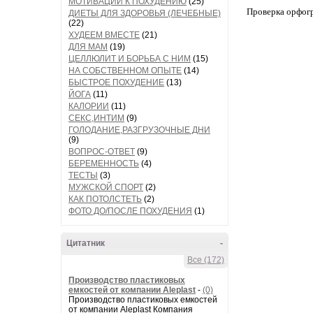
МОТИВАЦИИ К ПОХУДЕНИЮ
(25)
Проверка орфог
ДИЕТЫ ДЛЯ ЗДОРОВЬЯ (ЛЕЧЕБНЫЕ)
(22)
ХУДЕЕМ ВМЕСТЕ
(21)
ДЛЯ МАМ
(19)
ЦЕЛЛЮЛИТ И БОРЬБА С НИМ
(15)
НА СОБСТВЕННОМ ОПЫТЕ
(14)
БЫСТРОЕ ПОХУДЕНИЕ
(13)
ЙОГА
(11)
КАЛОРИИ
(11)
СЕКС,ИНТИМ
(9)
ГОЛОДАНИЕ,РАЗГРУЗОЧНЫЕ ДНИ
(9)
ВОПРОС-ОТВЕТ
(9)
БЕРЕМЕННОСТЬ
(4)
ТЕСТЫ
(3)
МУЖСКОЙ СПОРТ
(2)
КАК ПОТОЛСТЕТЬ
(2)
ФОТО ДО/ПОСЛЕ ПОХУДЕНИЯ
(1)
Цитатник
-
Все (172)
Производство пластиковых
емкостей от компании Aleplast
-
(0)
Производство пластиковых емкостей
от компании Aleplast Компания