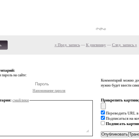
« Пред. запись
—
К дневнику
—
След. запись »
ь
ентарий:
 пароль на сайте:
Комментарий можно доб
нужно будет ввести сим
Напоминание пароля
тария:
смайлики
Прикрепить картинк
Переводить URL в
Подписаться на к
Подписать карти