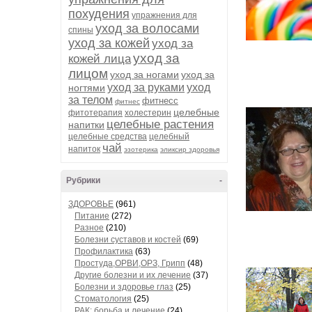
похудения
упражнения для
уход за волосами
спины
уход за кожей
уход за
уход за
кожей лица
лицом
уход за ногами
уход за
уход за руками
уход
ногтями
за телом
фитнесс
фитнес
целебные
фитотерапия
холестерин
целебные растения
напитки
целебные средства
целебный
чай
напиток
эзотерика
эликсир здоровья
Рубрики
-
ЗДОРОВЬЕ
(961)
Питание
(272)
Разное
(210)
Болезни суставов и костей
(69)
Профилактика
(63)
Простуда,ОРВИ,ОРЗ, Грипп
(48)
Другие болезни и их лечение
(37)
Болезни и здоровье глаз
(25)
Стоматология
(25)
РАК: борьба и лечение
(24)