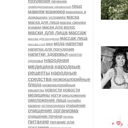
похудения
лечение
лицо
лимфодренажные упражнения
макияж
маникюр
маникюр в
маска
домашних условиях
маска для лица
маска своими
маски для волос
руками
маски для лица
массаж
массаж лица
массаж для похудения
напитки
мода
мед
массаж стоп
напитки для похудения
напитки здоровья
напиток
народная
здоровья
медицина
народные
рецепты
народные
средства
низкокалорийные
блюда
низкокалорийные
новости
новости
рецепты
медицины
ногти
омоложение
омоложение лица
онлайн
очищение
казино
остеохондроз
очищение организма
очищение печени
печень
питание
питание для
похудения
поджелудочная