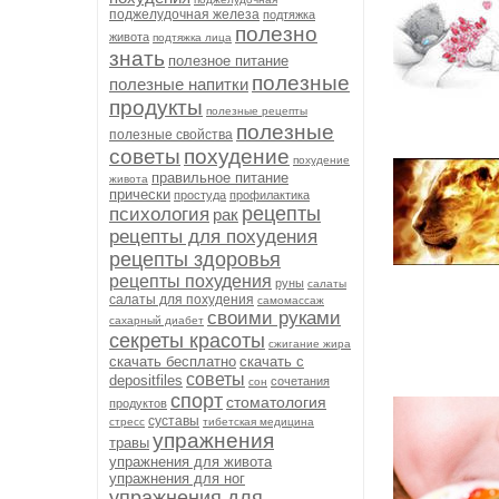
поджелудочная железа
подтяжка
полезно
живота
подтяжка лица
знать
полезное питание
полезные
полезные напитки
продукты
полезные рецепты
полезные
полезные свойства
советы
похудение
похудение
правильное питание
живота
прически
простуда
профилактика
рецепты
психология
рак
рецепты для похудения
рецепты здоровья
рецепты похудения
руны
салаты
салаты для похудения
самомассаж
своими руками
сахарный диабет
секреты красоты
сжигание жира
скачать бесплатно
скачать с
советы
depositfiles
сочетания
сон
спорт
стоматология
продуктов
суставы
стресс
тибетская медицина
упражнения
травы
упражнения для живота
упражнения для ног
упражнения для