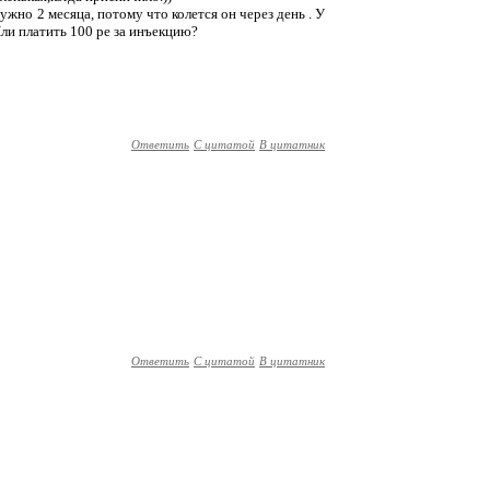
нужно 2 месяца, потому что колется он через день . У
ли платить 100 ре за инъекцию?
Ответить
С цитатой
В цитатник
Ответить
С цитатой
В цитатник