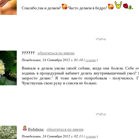
Спасибо,так и делаем!
Часто делаем в бедро!
??????
обратиться по имени
Понедельник, 24 Сентября 2012 г. 01:14 (
ссылка
)
Вначале я делала уколы своей собаке, когда она болела. Себе о
ходишь в процедурный кабинет делать внутримышечный укол? Я
запросто делаю." Я тоже как-то попробовала - получилось. Г
Чувствуешь свою руку и совсем не больно.
Bohdana
обратиться по имени
Понедельник, 24 Сентября 2012 г. 02:13 (
ссылка
)