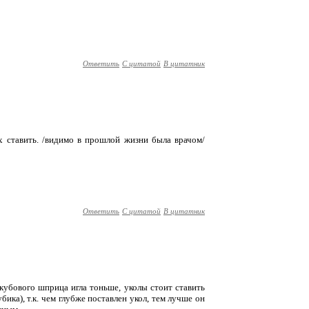
Ответить
С цитатой
В цитатник
х ставить. /видимо в прошлой жизни была врачом/
Ответить
С цитатой
В цитатник
 кубового шприца игла тоньше, уколы стоит ставить
бика), т.к. чем глубже поставлен укол, тем лучше он