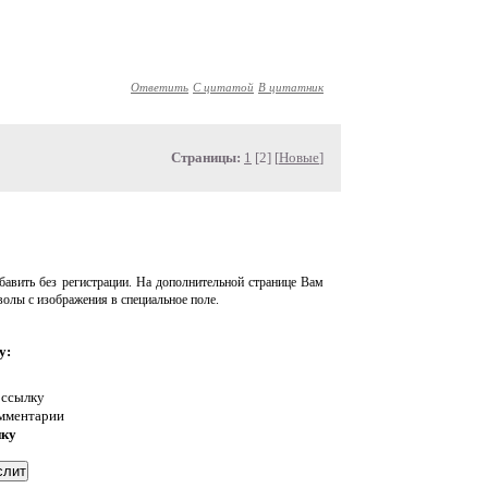
Ответить
С цитатой
В цитатник
Страницы:
1
[2] [
Новые
]
авить без регистрации. На дополнительной странице Вам
волы с изображения в специальное поле.
у:
 ссылку
омментарии
нку