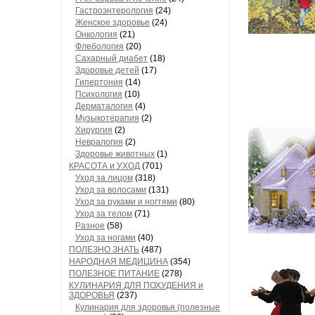
Гастроэнтерология
(24)
Женское здоровье
(24)
Онкология
(21)
Флебология
(20)
Сахарный диабет
(18)
Здоровье детей
(17)
Гипертония
(14)
Психология
(10)
Дерматалогия
(4)
Музыкотерапия
(2)
Хирургия
(2)
Невралогия
(2)
Здоровье животных
(1)
КРАСОТА и УХОД
(701)
Уход за лицом
(318)
Уход за волосами
(131)
Уход за руками и ногтями
(80)
Уход за телом
(71)
Разное
(58)
Уход за ногами
(40)
ПОЛЕЗНО ЗНАТЬ
(487)
НАРОДНАЯ МЕДИЦИНА
(354)
ПОЛЕЗНОЕ ПИТАНИЕ
(278)
КУЛИНАРИЯ ДЛЯ ПОХУДЕНИЯ и
ЗДОРОВЬЯ
(237)
Кулинария для здоровья (полезные