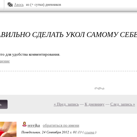
Авось
из (+ сутки) дневников
АВИЛЬНО СДЕЛАТЬ УКОЛ САМОМУ СЕБ
то для удобства комментирования.
щение
« Пред. запись
—
К дневнику
—
След. запись »
ь
serejka
обратиться по имени
Понедельник, 24 Сентября 2012 г. 01:13 (
ссылка
)