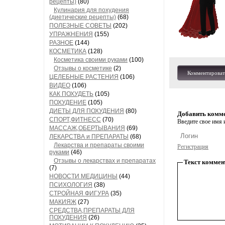
рецепты)
(80)
Кулинария для похудения
(диетические рецепты)
(68)
ПОЛЕЗНЫЕ СОВЕТЫ
(202)
УПРАЖНЕНИЯ
(155)
РАЗНОЕ
(144)
КОСМЕТИКА
(128)
Косметика своими руками
(100)
Отзывы о косметике
(2)
Комментироват
ЦЕЛЕБНЫЕ РАСТЕНИЯ
(106)
ВИДЕО
(106)
КАК ПОХУДЕТЬ
(105)
ПОХУДЕНИЕ
(105)
ДИЕТЫ ДЛЯ ПОХУДЕНИЯ
(80)
Добавить комм
СПОРТ,ФИТНЕСС
(70)
Введите свое имя и
МАССАЖ,ОБЕРТЫВАНИЯ
(69)
ЛЕКАРСТВА и ПРЕПАРАТЫ
(68)
Лекарства и препараты своими
Регистрация
руками
(46)
Отзывы о лекарствах и препаратах
Текст коммен
(7)
НОВОСТИ МЕДИЦИНЫ
(44)
ПСИХОЛОГИЯ
(38)
СТРОЙНАЯ ФИГУРА
(35)
МАКИЯЖ
(27)
СРЕДСТВА,ПРЕПАРАТЫ ДЛЯ
ПОХУДЕНИЯ
(26)