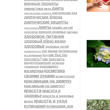
вредные продукты
диета
гимнастика
дети
диетическая еда
диетиеческие рецепты
диетические блюда
диетические рецепты
диеты
дизайн ногтей
диетология
женское здоровье
долголетие
завтраки
здоровое питание
здоровый образ жизни
здоровье
здоровье детей
интересное
зрение
зож
знаменитости
как быстро
йод
исследования
похудеть?
как похудеть
кардиоупражнения
китайские
коронавирус
упражнения
косметика
косметика
своими руками
косметология
красавицам на заметку
красавицам на заметку!
красота
красота и
здоровье
красота и здоровье
красота и уход
волос
кулинария
кулинария для