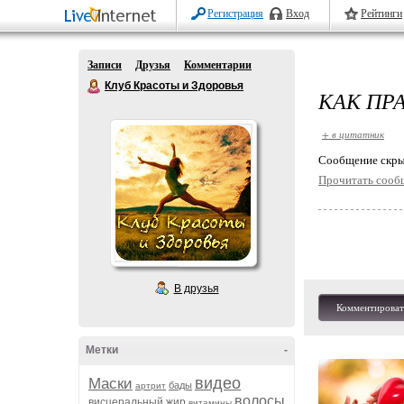
Регистрация
Вход
Рейтинги
Записи
Друзья
Комментарии
Клуб Красоты и Здоровья
КАК ПР
+ в цитатник
Cообщение скры
Прочитать сооб
В друзья
Комментироват
Метки
-
видео
Маски
бады
артрит
волосы
висцеральный жир
витамины