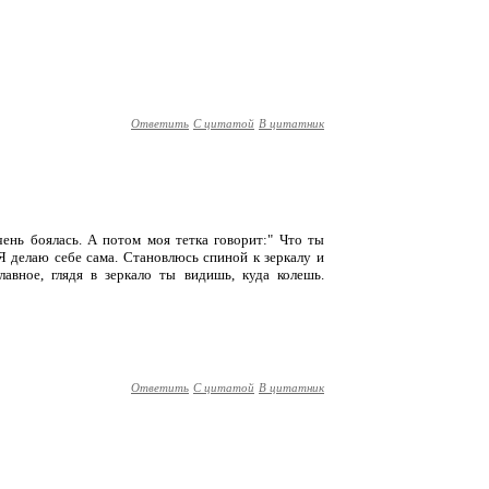
Ответить
С цитатой
В цитатник
чень боялась. А потом моя тетка говорит:" Что ты
 делаю себе сама. Становлюсь спиной к зеркалу и
лавное, глядя в зеркало ты видишь, куда колешь.
Ответить
С цитатой
В цитатник