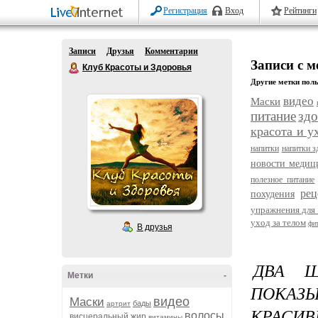
Регистрация
Вход
Рейтинги
Записи
Друзья
Комментарии
Записи с м
Клуб Красоты и Здоровья
Другие метки поль
видео
Маски
питание
здо
красота и у
напитки
напитки з
новости меди
полезное питание
рец
похудения
упражнения для 
уход за телом
фи
В друзья
ДВА 
Метки
-
ПОКАЗ
видео
Маски
бады
артрит
КРАСИВ
волосы
висцеральный жир
витамины