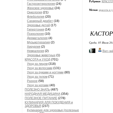
Рубрики:
КРАСОТА
Гастроэнтерология
(24)
Женское здоровье
(24)
Метки:
красота и 
Онкология
(21)
Флебология
(20)
Сахарный диабет
(18)
Здоровье детей
(17)
Гипертония
(14)
КАСТОР
Психология
(10)
Дерматалогия
(4)
Музыкотерапия
(2)
Среда, 05 Июля 20
Хирургия
(2)
Вит-ли
Невралогия
(2)
Здоровье животных
(1)
КРАСОТА и УХОД
(701)
Уход за лицом
(318)
Уход за волосами
(131)
Уход за руками и ногтями
(80)
Уход за телом
(71)
Разное
(58)
Уход за ногами
(40)
ПОЛЕЗНО ЗНАТЬ
(487)
НАРОДНАЯ МЕДИЦИНА
(354)
ПОЛЕЗНОЕ ПИТАНИЕ
(278)
КУЛИНАРИЯ ДЛЯ ПОХУДЕНИЯ и
ЗДОРОВЬЯ
(237)
Кулинария для здоровья (полезные