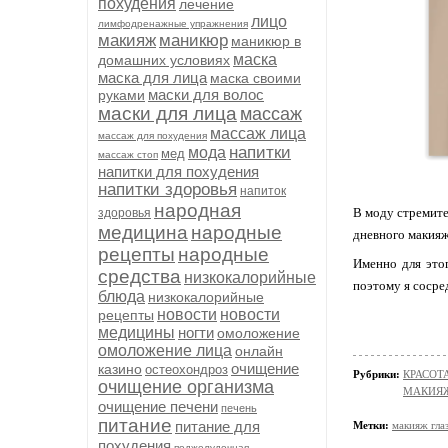
похудения
лечение
лицо
лимфодренажные упражнения
макияж
маникюр
маникюр в
маска
домашних условиях
маска для лица
маска своими
маски для волос
руками
маски для лица
массаж
массаж лица
массаж для похудения
напитки
мода
мед
массаж стоп
напитки для похудения
напитки здоровья
напиток
народная
В моду стремите
здоровья
медицина
народные
дневного макияж
рецепты
народные
Именно для это
средства
низкокалорийные
поэтому я сосред
блюда
низкокалорийные
новости
новости
рецепты
медицины
ногти
омоложение
омоложение лица
онлайн
очищение
казино
остеохондроз
Рубрики:
КРАСОТА
очищение организма
МАКИЯ
очищение печени
печень
питание
питание для
Метки:
макияж гла
похудения
поджелудочная