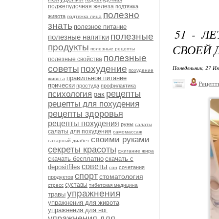
поджелудочная железа
подтяжка
полезно
живота
подтяжка лица
знать
полезное питание
51 - Л
полезные
полезные напитки
СВОЕЙ 
продукты
полезные рецепты
полезные
полезные свойства
советы
похудение
Понедельник, 27 Ию
похудение
правильное питание
живота
Рецепт
прически
простуда
профилактика
рецепты
психология
рак
рецепты для похудения
рецепты здоровья
рецепты похудения
руны
салаты
салаты для похудения
самомассаж
своими руками
сахарный диабет
секреты красоты
сжигание жира
скачать бесплатно
скачать с
советы
depositfiles
сочетания
сон
спорт
стоматология
продуктов
суставы
стресс
тибетская медицина
упражнения
травы
упражнения для живота
упражнения для ног
упражнения для