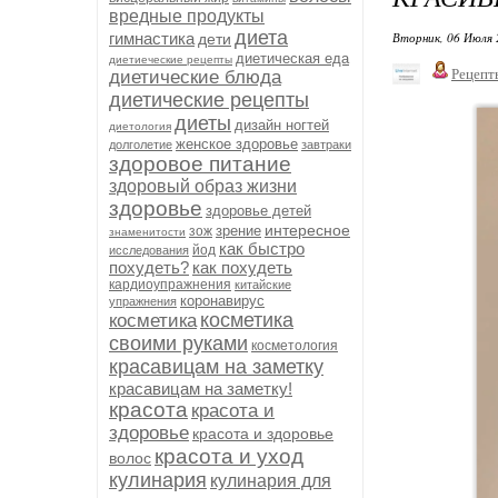
вредные продукты
диета
гимнастика
Вторник, 06 Июля 
дети
диетическая еда
диетиеческие рецепты
Рецепт
диетические блюда
диетические рецепты
диеты
дизайн ногтей
диетология
женское здоровье
долголетие
завтраки
здоровое питание
здоровый образ жизни
здоровье
здоровье детей
интересное
зрение
зож
знаменитости
как быстро
йод
исследования
похудеть?
как похудеть
кардиоупражнения
китайские
коронавирус
упражнения
косметика
косметика
своими руками
косметология
красавицам на заметку
красавицам на заметку!
красота
красота и
здоровье
красота и здоровье
красота и уход
волос
кулинария
кулинария для