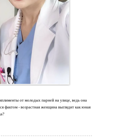
мплименты от молодых парней на улице, ведь она
тся фактом - возрастная женщина выглядит как юная
ка?