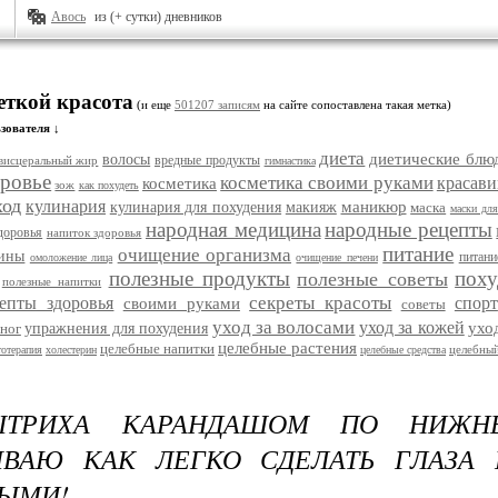
Авось
из (+ сутки) дневников
еткой красота
(и еще
501207 записям
на сайте сопоставлена такая метка)
зователя ↓
диета
диетические блю
волосы
вредные продукты
висцеральный жир
гимнастика
ровье
косметика своими руками
красави
косметика
зож
как похудеть
ход
кулинария
маникюр
кулинария для похудения
макияж
маска
маски для
народная медицина
народные рецепты
доровья
напиток здоровья
питание
очищение организма
цины
питани
омоложение лица
очищение печени
полезные продукты
поху
полезные советы
полезные напитки
секреты красоты
епты здоровья
спорт
своими руками
советы
уход за волосами
уход за кожей
ухо
ног
упражнения для похудения
целебные растения
целебные напитки
целебный
тотерапия
холестерин
целебные средства
ШТРИХА КАРАНДАШОМ ПО НИЖН
ЫВАЮ КАК ЛЕГКО СДЕЛАТЬ ГЛАЗА 
ЫМИ!