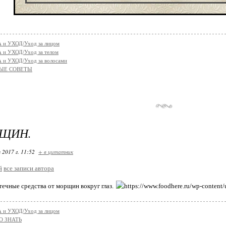
 и УХОД/Уход за лицом
 и УХОД/Уход за телом
 и УХОД/Уход за волосами
ЫЕ СОВЕТЫ
РЩИН.
 2017 г. 11:52
+ в цитатник
й
все записи автора
ечные средства от морщин вокруг глаз.
 и УХОД/Уход за лицом
О ЗНАТЬ