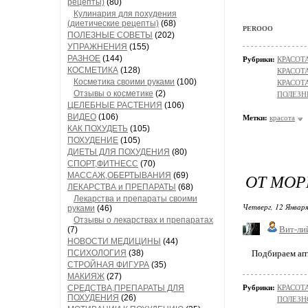
рецепты)
(80)
Кулинария для похудения
(диетические рецепты)
(68)
PEROOO
ПОЛЕЗНЫЕ СОВЕТЫ
(202)
УПРАЖНЕНИЯ
(155)
РАЗНОЕ
(144)
Рубрики:
КРАСОТА
КОСМЕТИКА
(128)
КРАСОТА
Косметика своими руками
(100)
КРАСОТА
Отзывы о косметике
(2)
ПОЛЕЗН
ЦЕЛЕБНЫЕ РАСТЕНИЯ
(106)
ВИДЕО
(106)
Метки:
красота
КАК ПОХУДЕТЬ
(105)
ПОХУДЕНИЕ
(105)
ДИЕТЫ ДЛЯ ПОХУДЕНИЯ
(80)
СПОРТ,ФИТНЕСС
(70)
ОТ МО
МАССАЖ,ОБЕРТЫВАНИЯ
(69)
ЛЕКАРСТВА и ПРЕПАРАТЫ
(68)
Лекарства и препараты своими
Четверг, 12 Января
руками
(46)
Отзывы о лекарствах и препаратах
Вит-ли
(7)
НОВОСТИ МЕДИЦИНЫ
(44)
ПСИХОЛОГИЯ
(38)
Подбираем апт
СТРОЙНАЯ ФИГУРА
(35)
МАКИЯЖ
(27)
СРЕДСТВА,ПРЕПАРАТЫ ДЛЯ
Рубрики:
КРАСОТА
ПОХУДЕНИЯ
(26)
ПОЛЕЗН