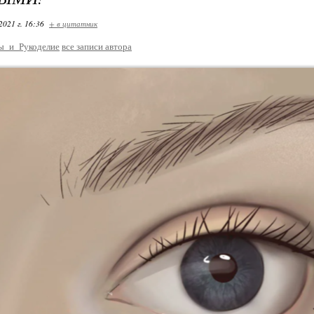
2021 г. 16:36
+ в цитатник
ы_и_Рукоделие
все записи автора