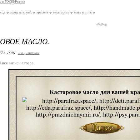
 и УХОД/Разное
уход
уход за кожей
красота
молодость
мать и дитя
ОВОЕ МАСЛО.
17 г. 16:01
+ в цитатник
й
все записи автора
Касторовое масло для вашей кр