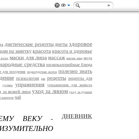
здоровое
диетические рецепты
диеты
да
красота
цам на заметку
красота и здоровье
маски для лица
массаж
мода
 волос
массаж лица
народные средства
низкокалорийные блюда
полезно знать
е для похудения
поджелудочная железа
дение
рецепты
психология
рецепты для
рак
упражнения
упражнения для живота
суставы
уход за лицом
д за кожей лица
уход за руками
чай
 напиток
ЕМУ ВЕКУ -
ДНЕВНИК
ИЗУМИТЕЛЬНО