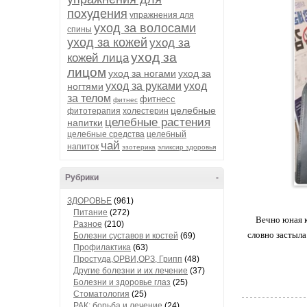
похудения
упражнения для
уход за волосами
спины
уход за кожей
уход за
уход за
кожей лица
лицом
уход за ногами
уход за
уход за руками
уход
ногтями
за телом
фитнесс
фитнес
целебные
фитотерапия
холестерин
целебные растения
напитки
целебные средства
целебный
чай
напиток
эзотерика
эликсир здоровья
Рубрики
-
ЗДОРОВЬЕ
(961)
Питание
(272)
Вечно юная к
Разное
(210)
словно застыла
Болезни суставов и костей
(69)
Профилактика
(63)
Простуда,ОРВИ,ОРЗ, Грипп
(48)
Другие болезни и их лечение
(37)
Болезни и здоровье глаз
(25)
Стоматология
(25)
РАК: борьба и лечение
(24)