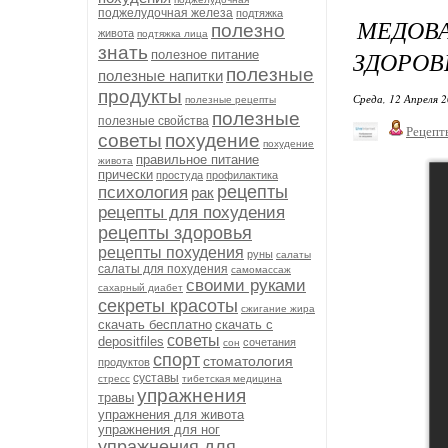
поджелудочная железа
подтяжка
МЕДОВА
полезно
живота
подтяжка лица
знать
ЗДОРОВ
полезное питание
полезные
полезные напитки
продукты
Среда, 12 Апреля 2
полезные рецепты
полезные
полезные свойства
Рецепт
советы
похудение
похудение
правильное питание
живота
прически
простуда
профилактика
рецепты
психология
рак
рецепты для похудения
рецепты здоровья
рецепты похудения
руны
салаты
салаты для похудения
самомассаж
своими руками
сахарный диабет
секреты красоты
сжигание жира
скачать бесплатно
скачать с
советы
depositfiles
сочетания
сон
спорт
стоматология
продуктов
суставы
стресс
тибетская медицина
упражнения
травы
упражнения для живота
упражнения для ног
упражнения для