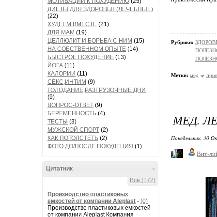
МОТИВАЦИИ К ПОХУДЕНИЮ
(25)
ДИЕТЫ ДЛЯ ЗДОРОВЬЯ (ЛЕЧЕБНЫЕ)
(22)
ХУДЕЕМ ВМЕСТЕ
(21)
ДЛЯ МАМ
(19)
ЦЕЛЛЮЛИТ И БОРЬБА С НИМ
(15)
Рубрики:
ЗДОРОВЬ
НА СОБСТВЕННОМ ОПЫТЕ
(14)
ПОЛЕЗН
БЫСТРОЕ ПОХУДЕНИЕ
(13)
ПОЛЕЗН
ЙОГА
(11)
КАЛОРИИ
(11)
Метки:
мед
пров
СЕКС,ИНТИМ
(9)
ГОЛОДАНИЕ,РАЗГРУЗОЧНЫЕ ДНИ
(9)
ВОПРОС-ОТВЕТ
(9)
БЕРЕМЕННОСТЬ
(4)
МЕД. Л
ТЕСТЫ
(3)
МУЖСКОЙ СПОРТ
(2)
Понедельник, 30 О
КАК ПОТОЛСТЕТЬ
(2)
ФОТО ДО/ПОСЛЕ ПОХУДЕНИЯ
(1)
Вит-ли
Цитатник
-
Все (172)
Производство пластиковых
емкостей от компании Aleplast
-
(0)
Производство пластиковых емкостей
от компании Aleplast Компания