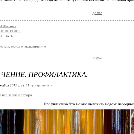
далее
Е/Питание
ОЕ ПИТАНИЕ
О ЗНАТЬ
ерка качества
эксперимент
ЕЧЕНИЕ. ПРОФИЛАКТИКА.
ктября 2017 г. 11:51
+ в цитатник
й
все записи автора
Профилактика.Что можно вылечить медом: народные