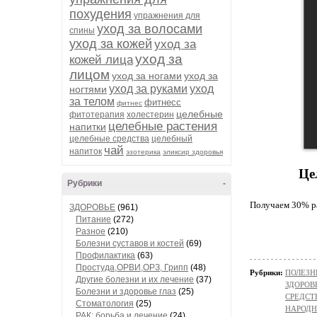
похудения
упражнения для
уход за волосами
спины
уход за кожей
уход за
уход за
кожей лица
лицом
уход за ногами
уход за
уход за руками
уход
ногтями
за телом
фитнесс
фитнес
целебные
фитотерапия
холестерин
целебные растения
напитки
целебные средства
целебный
чай
напиток
эзотерика
эликсир здоровья
Це
Рубрики
-
Пoлучaем 30% рa
ЗДОРОВЬЕ
(961)
Питание
(272)
Разное
(210)
Болезни суставов и костей
(69)
Профилактика
(63)
Простуда,ОРВИ,ОРЗ, Грипп
(48)
Рубрики:
ПОЛЕЗН
Другие болезни и их лечение
(37)
ЗДОРОВ
Болезни и здоровье глаз
(25)
СРЕДСТ
Стоматология
(25)
НАРОД
РАК: борьба и лечение
(24)