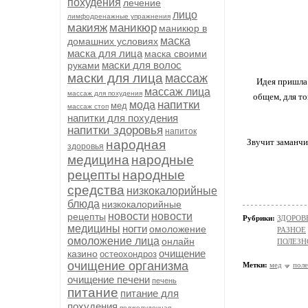
похудения
лечение
лицо
лимфодренажные упражнения
макияж
маникюр
маникюр в
маска
домашних условиях
маска для лица
маска своими
маски для волос
руками
маски для лица
массаж
Идея пришла 
массаж лица
массаж для похудения
общем, для то
напитки
мода
мед
массаж стоп
напитки для похудения
напитки здоровья
напиток
Звучит заманчив
народная
здоровья
медицина
народные
рецепты
народные
средства
низкокалорийные
блюда
низкокалорийные
новости
новости
рецепты
Рубрики:
ЗДОРОВЬ
медицины
ногти
омоложение
РАЗНОЕ
омоложение лица
онлайн
ПОЛЕЗН
очищение
казино
остеохондроз
очищение организма
Метки:
мед
поле
очищение печени
печень
питание
питание для
похудения
поджелудочная