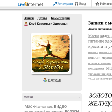
Регистрация
Вход
Рейтинги
Записи
Друзья
Комментарии
Записи с м
Клуб Красоты и Здоровья
Другие метки поль
видео
Маски
питание
здо
красота и у
напитки
напитки з
новости меди
полезное питание
рец
похудения
упражнения для 
уход за телом
фи
В друзья
ЗОЛОТ
Метки
-
ЖЕЛУДО
видео
Маски
бады
артрит
волосы
висцеральный жир
витамины