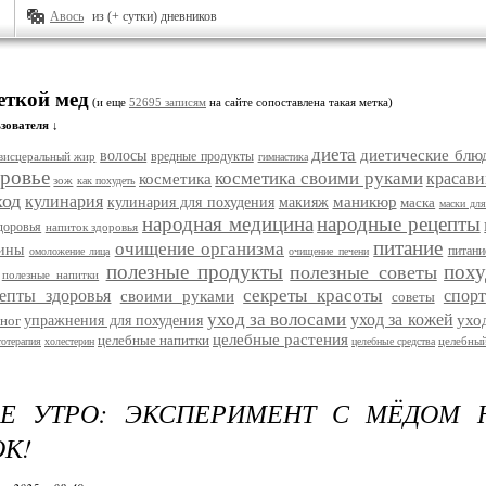
Авось
из (+ сутки) дневников
еткой мед
(и еще
52695 записям
на сайте сопоставлена такая метка)
зователя ↓
диета
диетические блю
волосы
вредные продукты
висцеральный жир
гимнастика
ровье
косметика своими руками
красави
косметика
зож
как похудеть
ход
кулинария
маникюр
кулинария для похудения
макияж
маска
маски для
народная медицина
народные рецепты
доровья
напиток здоровья
питание
очищение организма
цины
питани
омоложение лица
очищение печени
полезные продукты
поху
полезные советы
полезные напитки
секреты красоты
епты здоровья
спорт
своими руками
советы
уход за волосами
уход за кожей
ухо
ног
упражнения для похудения
целебные растения
целебные напитки
целебный
тотерапия
холестерин
целебные средства
ОЕ УТРО: ЭКСПЕРИМЕНТ С МЁДОМ 
К!