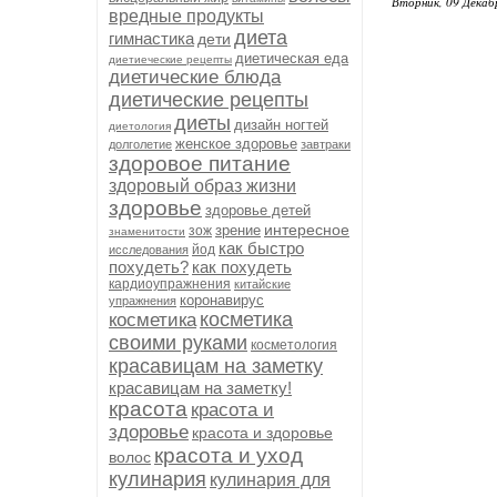
Вторник, 09 Декаб
вредные продукты
диета
гимнастика
дети
диетическая еда
диетиеческие рецепты
диетические блюда
диетические рецепты
диеты
дизайн ногтей
диетология
женское здоровье
долголетие
завтраки
здоровое питание
здоровый образ жизни
здоровье
здоровье детей
интересное
зрение
зож
знаменитости
как быстро
йод
исследования
похудеть?
как похудеть
кардиоупражнения
китайские
коронавирус
упражнения
косметика
косметика
своими руками
косметология
красавицам на заметку
красавицам на заметку!
красота
красота и
здоровье
красота и здоровье
красота и уход
волос
кулинария
кулинария для