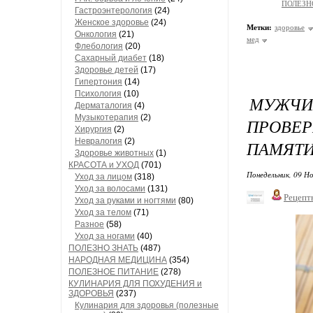
ПОЛЕЗН
Гастроэнтерология
(24)
Женское здоровье
(24)
Метки:
здоровье
Онкология
(21)
мед
Флебология
(20)
Сахарный диабет
(18)
Здоровье детей
(17)
Гипертония
(14)
Психология
(10)
МУЖЧ
Дерматалогия
(4)
Музыкотерапия
(2)
ПРОВЕ
Хирургия
(2)
Невралогия
(2)
ПАМЯТИ
Здоровье животных
(1)
КРАСОТА и УХОД
(701)
Понедельник, 09 Но
Уход за лицом
(318)
Уход за волосами
(131)
Рецепт
Уход за руками и ногтями
(80)
Уход за телом
(71)
Разное
(58)
Уход за ногами
(40)
ПОЛЕЗНО ЗНАТЬ
(487)
НАРОДНАЯ МЕДИЦИНА
(354)
ПОЛЕЗНОЕ ПИТАНИЕ
(278)
КУЛИНАРИЯ ДЛЯ ПОХУДЕНИЯ и
ЗДОРОВЬЯ
(237)
Кулинария для здоровья (полезные