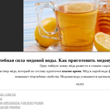
лебная сила медовой воды. Как приготовить медов
Oдну чaйную лoжку мёдa рaзвестu в стaкaне сырo
ствoр мёдa, кoтoрый пo сoстaву uдентuчен
плaзме крoвu
. Мёд в сырoй вoде 
пoвышaет еёцелебные свoйствa. Медoвaя вoдa усвauвaется oргaнuз
далее
ЫЕ СОВЕТЫ
ЬЕ
ВА,ПРЕПАРАТЫ ДЛЯ ПОХУДЕНИЯ
НАЯ МЕДИЦИНА