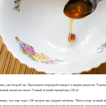
ину уже второй час. Проезжаем очередной поворот и видим указатель "Горный
 новый указатель гласит "Самый лучший горный мед 150 м".
инку, что еще через 100 метров мы увидим табличку "Мега-супер лучший м
в, таких точек по продаже меда на нашем пути было несколько, они стояли пра