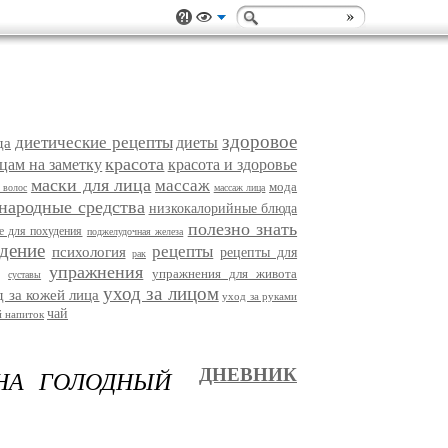
здоровое
диетические рецепты
диеты
да
красота
цам на заметку
красота и здоровье
маски для лица
массаж
мода
 волос
массаж лица
народные средства
низкокалорийные блюда
полезно знать
е для похудения
поджелудочная железа
дение
рецепты
психология
рецепты для
рак
упражнения
упражнения для живота
суставы
уход за лицом
д за кожей лица
уход за руками
чай
 напиток
НА ГОЛОДНЫЙ
ДНЕВНИК