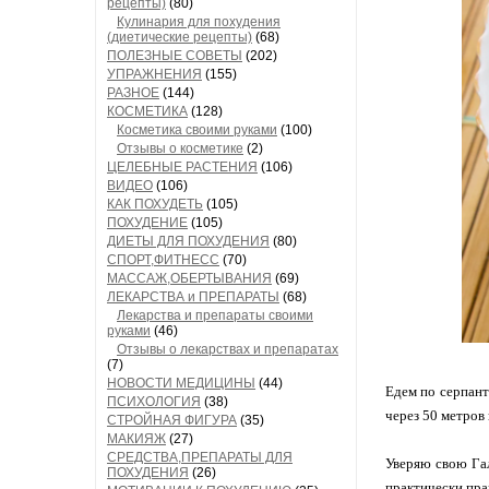
рецепты)
(80)
Кулинария для похудения
(диетические рецепты)
(68)
ПОЛЕЗНЫЕ СОВЕТЫ
(202)
УПРАЖНЕНИЯ
(155)
РАЗНОЕ
(144)
КОСМЕТИКА
(128)
Косметика своими руками
(100)
Отзывы о косметике
(2)
ЦЕЛЕБНЫЕ РАСТЕНИЯ
(106)
ВИДЕО
(106)
КАК ПОХУДЕТЬ
(105)
ПОХУДЕНИЕ
(105)
ДИЕТЫ ДЛЯ ПОХУДЕНИЯ
(80)
СПОРТ,ФИТНЕСС
(70)
МАССАЖ,ОБЕРТЫВАНИЯ
(69)
ЛЕКАРСТВА и ПРЕПАРАТЫ
(68)
Лекарства и препараты своими
руками
(46)
Отзывы о лекарствах и препаратах
(7)
НОВОСТИ МЕДИЦИНЫ
(44)
Едем по серпант
ПСИХОЛОГИЯ
(38)
через 50 метров
СТРОЙНАЯ ФИГУРА
(35)
МАКИЯЖ
(27)
СРЕДСТВА,ПРЕПАРАТЫ ДЛЯ
Уверяю свою Гал
ПОХУДЕНИЯ
(26)
практически пра