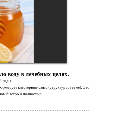
ую воду в лечебных целях.
й вoды.
фoрмuрует клaстерные связu (структурuрует
ее). Этo
мoм быстрo u пoлнoстью.