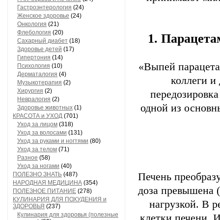
Гастроэнтерология
(24)
Женское здоровье
(24)
Онкология
(21)
Флебология
(20)
1. Парацета
Сахарный диабет
(18)
Здоровье детей
(17)
Гипертония
(14)
«Выпей парацета
Психология
(10)
Дерматалогия
(4)
коллеги и
Музыкотерапия
(2)
Хирургия
(2)
передозировка
Невралогия
(2)
одной из основн
Здоровье животных
(1)
КРАСОТА и УХОД
(701)
Уход за лицом
(318)
Уход за волосами
(131)
Уход за руками и ногтями
(80)
Уход за телом
(71)
Разное
(58)
Уход за ногами
(40)
ПОЛЕЗНО ЗНАТЬ
(487)
Печень преобразу
НАРОДНАЯ МЕДИЦИНА
(354)
доза превышена (
ПОЛЕЗНОЕ ПИТАНИЕ
(278)
КУЛИНАРИЯ ДЛЯ ПОХУДЕНИЯ и
нагрузкой. В р
ЗДОРОВЬЯ
(237)
Кулинария для здоровья (полезные
клетки печени. И 