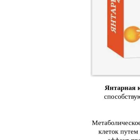
Янтарная 
способству
Метаболическое
клеток путем