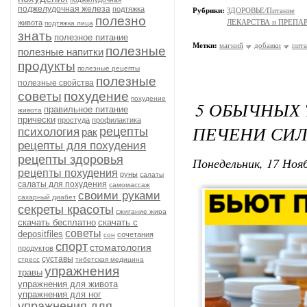
поджелудочная железа
подтяжка
Рубрики:
ЗДОРОВЬЕ/Питание
полезно
ЛЕКАРСТВА и ПРЕПА
живота
подтяжка лица
знать
полезное питание
Метки:
магний
добавки
пит
полезные
полезные напитки
продукты
полезные рецепты
полезные
полезные свойства
советы
похудение
похудение
5 ОБЫЧНЫХ 
правильное питание
живота
прически
простуда
профилактика
ПЕЧЕНИ СИЛ
рецепты
психология
рак
рецепты для похудения
рецепты здоровья
Понедельник, 17 Нояб
рецепты похудения
руны
салаты
салаты для похудения
самомассаж
своими руками
сахарный диабет
секреты красоты
сжигание жира
скачать бесплатно
скачать с
советы
depositfiles
сочетания
сон
спорт
стоматология
продуктов
суставы
стресс
тибетская медицина
упражнения
травы
упражнения для живота
упражнения для ног
упражнения для