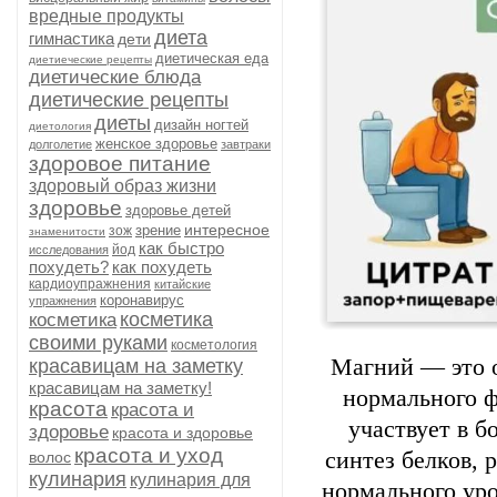
вредные продукты
диета
гимнастика
дети
диетическая еда
диетиеческие рецепты
диетические блюда
диетические рецепты
диеты
дизайн ногтей
диетология
женское здоровье
долголетие
завтраки
здоровое питание
здоровый образ жизни
здоровье
здоровье детей
интересное
зрение
зож
знаменитости
как быстро
йод
исследования
похудеть?
как похудеть
кардиоупражнения
китайские
коронавирус
упражнения
косметика
косметика
своими руками
косметология
Магний — это 
красавицам на заметку
красавицам на заметку!
нормального ф
красота
красота и
участвует в б
здоровье
красота и здоровье
красота и уход
синтез белков,
волос
кулинария
кулинария для
нормального уро