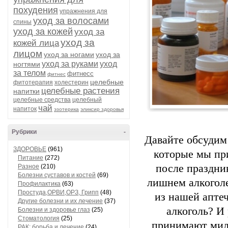
похудения
упражнения для
уход за волосами
спины
уход за кожей
уход за
уход за
кожей лица
лицом
уход за ногами
уход за
уход за руками
уход
ногтями
за телом
фитнесс
фитнес
целебные
фитотерапия
холестерин
целебные растения
напитки
целебные средства
целебный
чай
напиток
эзотерика
эликсир здоровья
Рубрики
-
Давайте обсудим 
ЗДОРОВЬЕ
(961)
которые мы пр
Питание
(272)
после праздни
Разное
(210)
Болезни суставов и костей
(69)
лишнем алкоголе
Профилактика
(63)
Простуда,ОРВИ,ОРЗ, Грипп
(48)
из нашей аптеч
Другие болезни и их лечение
(37)
алкоголь? И 
Болезни и здоровье глаз
(25)
Стоматология
(25)
принимают милл
РАК: борьба и лечение
(24)