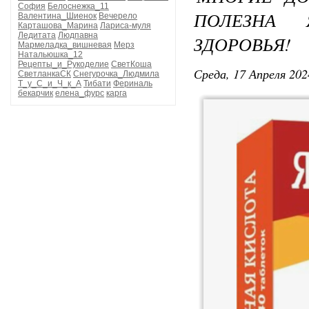
София
Белоснежка_11
ПОЛЕЗНА 
Валентина_Шиенок
Вечерело
Карташова_Марина
Лариса-муля
Ледитата
Людпавна
ЗДОРОВЬЯ!
Мармеладка_вишневая
Мерз
Натальюшка_12
Рецепты_и_Рукоделие
СветКоша
Среда, 17 Апреля 202
СветланкаСК
Снегурочка_Людмила
Т_у_С_и_Ч_к_А
Тибати
Фериналь
бекарчик
елена_фурс
карга