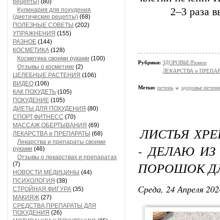
рецепты)
(80)
2–3 раза 
Кулинария для похудения
(диетические рецепты)
(68)
ПОЛЕЗНЫЕ СОВЕТЫ
(202)
УПРАЖНЕНИЯ
(155)
РАЗНОЕ
(144)
КОСМЕТИКА
(128)
Косметика своими руками
(100)
Рубрики:
ЗДОРОВЬЕ/Разное
Отзывы о косметике
(2)
ЛЕКАРСТВА и ПРЕПА
ЦЕЛЕБНЫЕ РАСТЕНИЯ
(106)
ВИДЕО
(106)
Метки:
печень
здоровье печен
КАК ПОХУДЕТЬ
(105)
ПОХУДЕНИЕ
(105)
ДИЕТЫ ДЛЯ ПОХУДЕНИЯ
(80)
СПОРТ,ФИТНЕСС
(70)
МАССАЖ,ОБЕРТЫВАНИЯ
(69)
ЛИСТЬЯ ХР
ЛЕКАРСТВА и ПРЕПАРАТЫ
(68)
Лекарства и препараты своими
- ДЕЛАЮ И
руками
(46)
Отзывы о лекарствах и препаратах
ПОРОШОК ДЛ
(7)
НОВОСТИ МЕДИЦИНЫ
(44)
ПСИХОЛОГИЯ
(38)
Среда, 24 Апреля 202
СТРОЙНАЯ ФИГУРА
(35)
МАКИЯЖ
(27)
СРЕДСТВА,ПРЕПАРАТЫ ДЛЯ
ПОХУДЕНИЯ
(26)