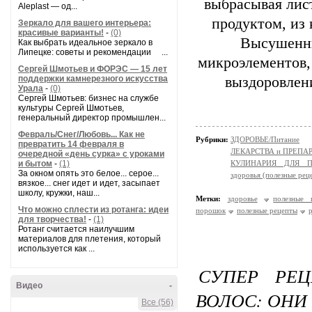
выбрасывая лис
Aleplast — од...
продуктом, из
Зеркало для вашего интерьера:
красивые варианты!
-
(0)
Высушенны
Как выбрать идеальное зеркало в
Липецке: советы и рекомендации ...
микроэлементов,
Сергей Шмотьев и ФОРЭС — 15 лет
поддержки камнерезного искусства
выздоровлен
Урала
-
(0)
Сергей Шмотьев: бизнес на службе
культуры Сергей Шмотьев,
генеральный директор промышлен...
Февраль/Снег/Любовь... Как не
Рубрики:
ЗДОРОВЬЕ/Питание
превратить 14 февраля в
ЛЕКАРСТВА и ПРЕПАРАТ
очередной «день сурка» с уроками
и бытом
-
(1)
КУЛИНАРИЯ ДЛЯ ПО
За окном опять это белое... серое...
здоровья (полезные рец
вязкое... снег идет и идет, засыпает
школу, кружки, наш...
Метки:
здоровье
полезные 
Что можно сплести из ротанга: идеи
порошок
полезные рецепты
для творчества!
-
(1)
Ротанг считается наилучшим
материалов для плетения, который
используется как ...
СУПЕР РЕЦ
Видео
-
ВОЛОС: ОНИ
Все (56)