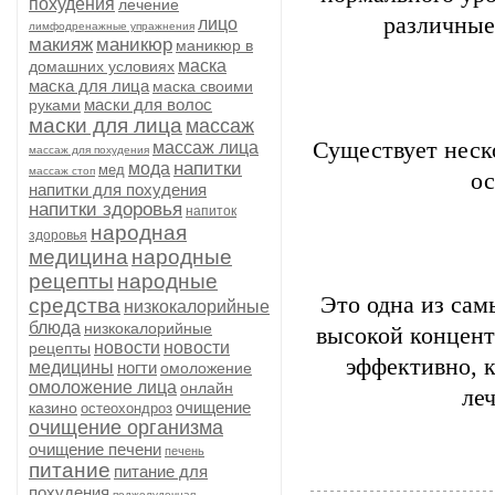
похудения
лечение
различные
лицо
лимфодренажные упражнения
макияж
маникюр
маникюр в
маска
домашних условиях
маска для лица
маска своими
маски для волос
руками
маски для лица
массаж
Существует неск
массаж лица
массаж для похудения
напитки
мода
мед
массаж стоп
ос
напитки для похудения
напитки здоровья
напиток
народная
здоровья
медицина
народные
рецепты
народные
Это одна из са
средства
низкокалорийные
блюда
низкокалорийные
высокой концент
новости
новости
рецепты
эффективно, к
медицины
ногти
омоложение
омоложение лица
онлайн
леч
очищение
казино
остеохондроз
очищение организма
очищение печени
печень
питание
питание для
похудения
поджелудочная