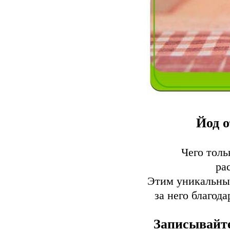
Йод о
Чего толь
ра
Этим уникальным
за него благод
Записывайте