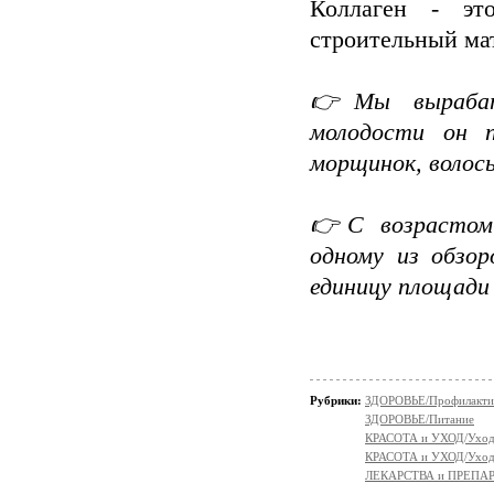
Коллаген - эт
строительный мат
👉Мы вырабат
молодости он 
морщинок, волосы
👉С возрастом 
одному из обзор
единицу площади
Рубрики:
ЗДОРОВЬЕ/Профилакти
ЗДОРОВЬЕ/Питание
КРАСОТА и УХОД/Уход 
КРАСОТА и УХОД/Уход 
ЛЕКАРСТВА и ПРЕПА