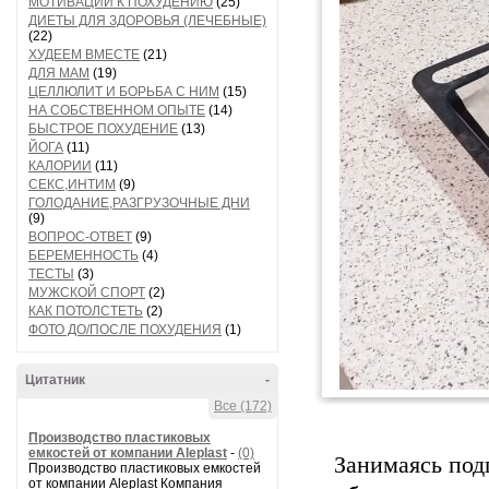
МОТИВАЦИИ К ПОХУДЕНИЮ
(25)
ДИЕТЫ ДЛЯ ЗДОРОВЬЯ (ЛЕЧЕБНЫЕ)
(22)
ХУДЕЕМ ВМЕСТЕ
(21)
ДЛЯ МАМ
(19)
ЦЕЛЛЮЛИТ И БОРЬБА С НИМ
(15)
НА СОБСТВЕННОМ ОПЫТЕ
(14)
БЫСТРОЕ ПОХУДЕНИЕ
(13)
ЙОГА
(11)
КАЛОРИИ
(11)
СЕКС,ИНТИМ
(9)
ГОЛОДАНИЕ,РАЗГРУЗОЧНЫЕ ДНИ
(9)
ВОПРОС-ОТВЕТ
(9)
БЕРЕМЕННОСТЬ
(4)
ТЕСТЫ
(3)
МУЖСКОЙ СПОРТ
(2)
КАК ПОТОЛСТЕТЬ
(2)
ФОТО ДО/ПОСЛЕ ПОХУДЕНИЯ
(1)
Цитатник
-
Все (172)
Производство пластиковых
емкостей от компании Aleplast
-
(0)
Занимаясь под
Производство пластиковых емкостей
от компании Aleplast Компания