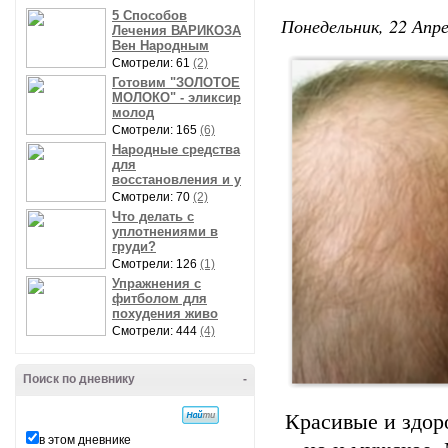
5 Способов
Понедельник, 22 Апре
Лечения ВАРИКОЗА
Вен Народным
Смотрели: 61
(2)
Готовим "ЗОЛОТОЕ
МОЛОКО" - эликсир
молод
Смотрели: 165
(6)
Народные средства
для
восстановления и у
Смотрели: 70
(2)
Что делать с
уплотнениями в
груди?
Смотрели: 126
(1)
Упражнения с
фитболом для
похудения живо
Смотрели: 444
(4)
Поиск по дневнику
-
Красивые и здор
в этом дневнике