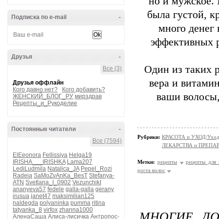
но и мужское.
была густой, к
Подписка по e-mail
-
много денег 
эффективных р
Друзья
-
Один из таких р
Все (3)
вера и витами
Друзья оффлайн
Кого давно нет?
Кого добавить?
ваши волосы,
ЖЕНСКИЙ_БЛОГ_РУ
мирздрав
Рецепты_и_Рукоделие
Постоянные читатели
-
Рубрики:
КРАСОТА и УХОД/Уход 
Все (7594)
ЛЕКАРСТВА и ПРЕПАРАТ
ElEeonora
Fellissiya
Helga19
IRISHA___IRISHKA
Lama207
Метки:
рецепты
рецепты для 
LediLudmila
Natalica_JA
Pepel_Rozi
роста волос
Radeia
SaMoZvAnKa_BesT
Stefanya-
ATN
Svetlana_I_0902
VezunchikI
ananyeva57
fedele
galla-galla
gerany
irusua
janet47
maksimilian125
naldegda
polyaninka
pumma
ritina
tatyanka_8
virfox
zhanna1000
МНОГИЕ ДО
АленаСаша
Алиса-лисичка
Антропос-