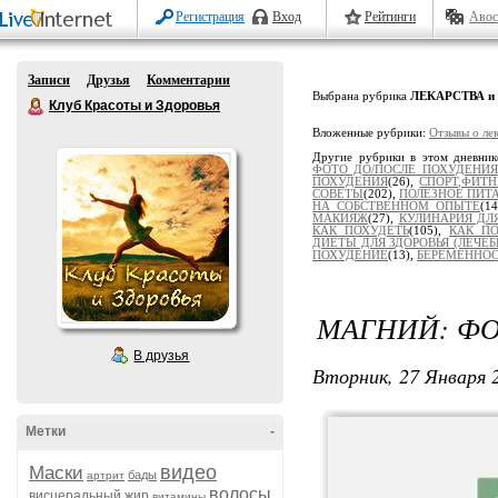
Регистрация
Вход
Рейтинги
Авос
Записи
Друзья
Комментарии
Выбрана рубрика
ЛЕКАРСТВА и
Клуб Красоты и Здоровья
Вложенные рубрики:
Отзывы о ле
Другие рубрики в этом дневни
ФОТО ДО/ПОСЛЕ ПОХУДЕНИЯ
ПОХУДЕНИЯ
(26),
СПОРТ,ФИТН
СОВЕТЫ
(202),
ПОЛЕЗНОЕ ПИТ
НА СОБСТВЕННОМ ОПЫТЕ
(1
МАКИЯЖ
(27),
КУЛИНАРИЯ ДЛ
КАК ПОХУДЕТЬ
(105),
КАК ПО
ДИЕТЫ ДЛЯ ЗДОРОВЬЯ (ЛЕЧЕ
ПОХУДЕНИЕ
(13),
БЕРЕМЕННОС
МАГНИЙ: Ф
В друзья
Вторник, 27 Января 2
Метки
-
видео
Маски
бады
артрит
волосы
висцеральный жир
витамины