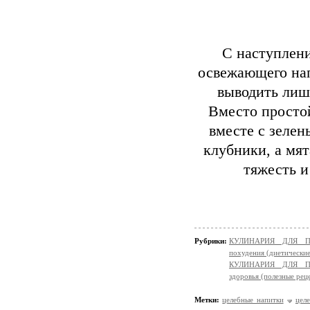
С наступлени
освежающего нап
выводить лиш
Вместо простой
вместе с зелен
клубники, а мя
тяжесть и
Рубрики:
КУЛИНАРИЯ ДЛЯ ПО
похудения (диетически
КУЛИНАРИЯ ДЛЯ ПО
здоровья (полезные рец
Метки:
целебные напитки
цел