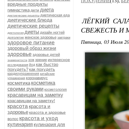
ПОХУДЕНИЕ
(13),
БЕ
вредные продукты
диета
гимнастика
дети
диетическая еда
диетиеческие рецепты
ЛЁГКИЙ САЛ
диетические блюда
диетические рецепты
СВЕЖЕСТЬ И
диеты
дизайн ногтей
диетология
женское здоровье
долголетие
завтраки
Пятница, 03 Июля 20
здоровое питание
здоровый образ жизни
здоровье
здоровье детей
интересное
зрение
зож
знаменитости
как быстро
йод
исследования
похудеть?
как похудеть
кардиоупражнения
китайские
коронавирус
упражнения
косметика
косметика
своими руками
косметология
красавицам на заметку
красавицам на заметку!
красота
красота и
здоровье
красота и здоровье
красота и уход
волос
кулинария
кулинария для