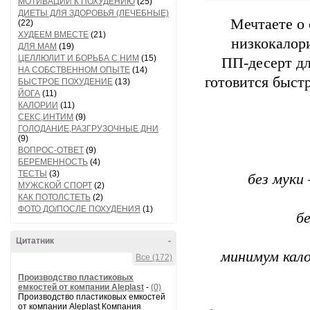
МОТИВАЦИИ К ПОХУДЕНИЮ
(25)
ДИЕТЫ ДЛЯ ЗДОРОВЬЯ (ЛЕЧЕБНЫЕ)
Мечтаете о 
(22)
ХУДЕЕМ ВМЕСТЕ
(21)
низкокалор
ДЛЯ МАМ
(19)
ЦЕЛЛЮЛИТ И БОРЬБА С НИМ
(15)
ПП‑десерт дл
НА СОБСТВЕННОМ ОПЫТЕ
(14)
готовится быстр
БЫСТРОЕ ПОХУДЕНИЕ
(13)
ЙОГА
(11)
КАЛОРИИ
(11)
СЕКС,ИНТИМ
(9)
ГОЛОДАНИЕ,РАЗГРУЗОЧНЫЕ ДНИ
(9)
ВОПРОС-ОТВЕТ
(9)
БЕРЕМЕННОСТЬ
(4)
ТЕСТЫ
(3)
без муки
МУЖСКОЙ СПОРТ
(2)
КАК ПОТОЛСТЕТЬ
(2)
ФОТО ДО/ПОСЛЕ ПОХУДЕНИЯ
(1)
б
Цитатник
-
минимум кал
Все (172)
Производство пластиковых
емкостей от компании Aleplast
-
(0)
Производство пластиковых емкостей
от компании Aleplast Компания