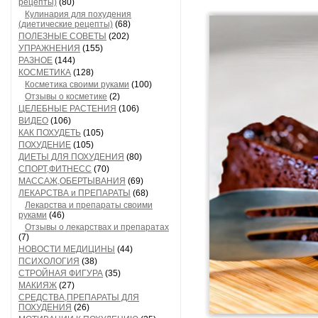
рецепты)
(80)
Кулинария для похудения
(диетические рецепты)
(68)
ПОЛЕЗНЫЕ СОВЕТЫ
(202)
УПРАЖНЕНИЯ
(155)
РАЗНОЕ
(144)
КОСМЕТИКА
(128)
Косметика своими руками
(100)
Отзывы о косметике
(2)
ЦЕЛЕБНЫЕ РАСТЕНИЯ
(106)
ВИДЕО
(106)
КАК ПОХУДЕТЬ
(105)
ПОХУДЕНИЕ
(105)
ДИЕТЫ ДЛЯ ПОХУДЕНИЯ
(80)
СПОРТ,ФИТНЕСС
(70)
МАССАЖ,ОБЕРТЫВАНИЯ
(69)
ЛЕКАРСТВА и ПРЕПАРАТЫ
(68)
Лекарства и препараты своими
руками
(46)
Отзывы о лекарствах и препаратах
(7)
НОВОСТИ МЕДИЦИНЫ
(44)
ПСИХОЛОГИЯ
(38)
СТРОЙНАЯ ФИГУРА
(35)
МАКИЯЖ
(27)
СРЕДСТВА,ПРЕПАРАТЫ ДЛЯ
ПОХУДЕНИЯ
(26)