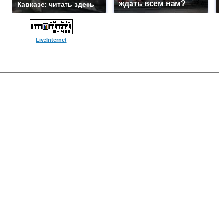
ждать всем нам?
Кавказе: читать здесь
LiveInternet