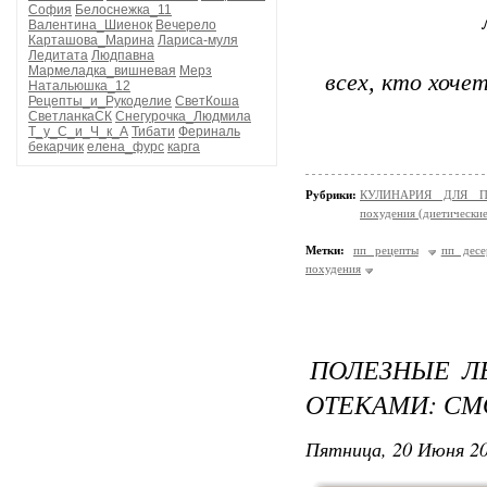
София
Белоснежка_11
Валентина_Шиенок
Вечерело
Карташова_Марина
Лариса-муля
Ледитата
Людпавна
Мармеладка_вишневая
Мерз
всех, кто хоче
Натальюшка_12
Рецепты_и_Рукоделие
СветКоша
СветланкаСК
Снегурочка_Людмила
Т_у_С_и_Ч_к_А
Тибати
Фериналь
бекарчик
елена_фурс
карга
Рубрики:
КУЛИНАРИЯ ДЛЯ ПО
похудения (диетически
Метки:
пп рецепты
пп десе
похудения
ПОЛЕЗНЫЕ Л
ОТЕКАМИ: СМ
Пятница, 20 Июня 20