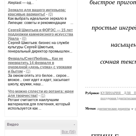
быстрое пригот
Aleplast — од...
Зеркало для вашего интерьера:
красивые варианты!
-
(0)
Как выбрать идеальное зеркало в
Липецке: советы и рекомендации ...
простые ингре
Сергей Шмотьев и ФОРЭС — 15 лет
поддержки камнерезного искусства
Урала
-
(0)
Сергей Шмотьев: бизнес на службе
насыщен
культуры Сергей Шмотьев,
генеральный директор промышлен...
Февраль/Снег/Любовь... Как не
сочная тек
превратить 14 февраля в
очередной «день сурка» с уроками
и бытом
-
(1)
За окном опять это белое... серое...
вязкое... снег идет и идет, засыпает
школу, кружки, наш...
Что можно сплести из ротанга: идеи
Рубрики:
КУЛИНАРИЯ ДЛЯ ПО
для творчества!
-
(1)
похудения (диетически
Ротанг считается наилучшим
материалов для плетения, который
используется как ...
Метки:
диетиеческие рецепты
Видео
-
Все (56)