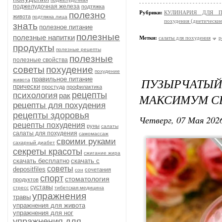
поджелудочная железа
подтяжка
Рубрики:
КУЛИНАРИЯ ДЛЯ ПО
полезно
живота
подтяжка лица
похудения (диетически
знать
полезное питание
полезные
полезные напитки
Метки:
салаты для похудения
р
продукты
полезные рецепты
полезные
полезные свойства
советы
похудение
похудение
правильное питание
ПУЗЫРЧАТЫЙ 
живота
прически
простуда
профилактика
рецепты
психология
рак
МАКСИМУМ СВ
рецепты для похудения
рецепты здоровья
Четверг, 07 Мая 2026
рецепты похудения
руны
салаты
салаты для похудения
самомассаж
своими руками
сахарный диабет
секреты красоты
сжигание жира
скачать бесплатно
скачать с
советы
depositfiles
сочетания
сон
спорт
стоматология
продуктов
суставы
стресс
тибетская медицина
упражнения
травы
упражнения для живота
упражнения для ног
упражнения для