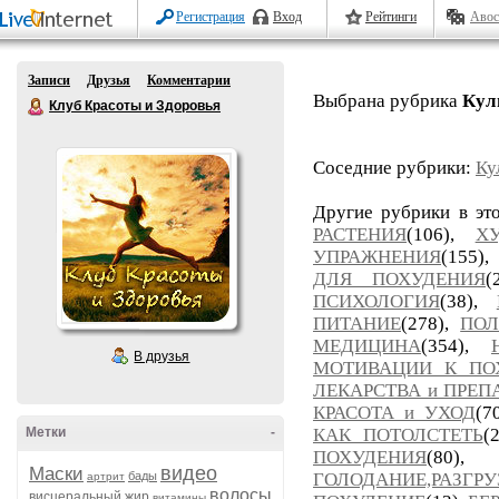
Регистрация
Вход
Рейтинги
Авос
Записи
Друзья
Комментарии
Выбрана рубрика
Кул
Клуб Красоты и Здоровья
Соседние рубрики:
Ку
Другие рубрики в эт
РАСТЕНИЯ
(106),
Х
УПРАЖНЕНИЯ
(155),
ДЛЯ ПОХУДЕНИЯ
(
ПСИХОЛОГИЯ
(38),
ПИТАНИЕ
(278),
ПОЛ
МЕДИЦИНА
(354),
В друзья
МОТИВАЦИИ К ПО
ЛЕКАРСТВА и ПРЕП
КРАСОТА и УХОД
(7
Метки
-
КАК ПОТОЛСТЕТЬ
(
ПОХУДЕНИЯ
(80
видео
Маски
бады
ГОЛОДАНИЕ,РАЗГР
артрит
волосы
висцеральный жир
витамины