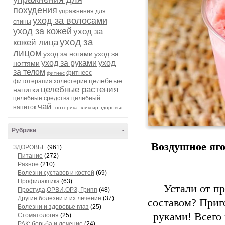
похудения
упражнения для
уход за волосами
спины
уход за кожей
уход за
уход за
кожей лица
лицом
уход за ногами
уход за
уход за руками
уход
ногтями
за телом
фитнесс
фитнес
целебные
фитотерапия
холестерин
целебные растения
напитки
целебные средства
целебный
чай
напиток
эзотерика
эликсир здоровья
Рубрики
-
Воздушное яго
ЗДОРОВЬЕ
(961)
Питание
(272)
Разное
(210)
Болезни суставов и костей
(69)
Профилактика
(63)
Устали от п
Простуда,ОРВИ,ОРЗ, Грипп
(48)
Другие болезни и их лечение
(37)
составом? Приг
Болезни и здоровье глаз
(25)
руками! Всего
Стоматология
(25)
РАК: борьба и лечение
(24)