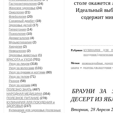
столе окажется 
Гастроэнтерология
(24)
Женское здоровье
(24)
Идеальный выбо
Онкология
(21)
содержит ми
Флебология
(20)
Сахарный диабет
(18)
Здоровье детей
(17)
Гипертония
(14)
Психология
(10)
Дерматалогия
(4)
Музыкотерапия
(2)
Хирургия
(2)
Рубрики:
КУЛИНАРИЯ ДЛЯ ПО
Невралогия
(2)
похудения (диетически
Здоровье животных
(1)
КРАСОТА и УХОД
(701)
Метки:
низкокалорийные рецеп
Уход за лицом
(318)
сахара
десерты для похудения
Уход за волосами
(131)
Уход за руками и ногтями
(80)
Уход за телом
(71)
Разное
(58)
Уход за ногами
(40)
БРАУНИ ЗА 
ПОЛЕЗНО ЗНАТЬ
(487)
НАРОДНАЯ МЕДИЦИНА
(354)
ДЕСЕРТ ИЗ Я
ПОЛЕЗНОЕ ПИТАНИЕ
(278)
КУЛИНАРИЯ ДЛЯ ПОХУДЕНИЯ и
ЗДОРОВЬЯ
(237)
Вторник, 28 Апреля 2
Кулинария для здоровья (полезные