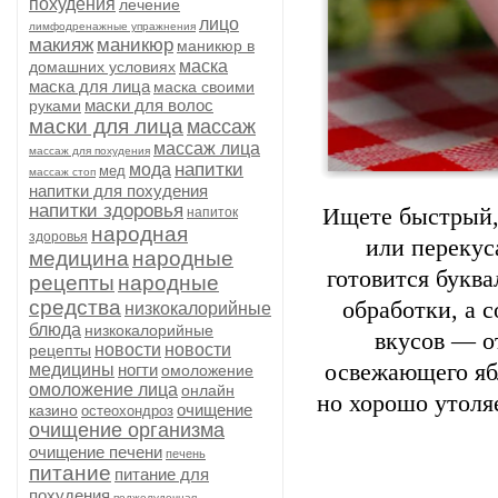
похудения
лечение
лицо
лимфодренажные упражнения
макияж
маникюр
маникюр в
маска
домашних условиях
маска для лица
маска своими
маски для волос
руками
маски для лица
массаж
массаж лица
массаж для похудения
напитки
мода
мед
массаж стоп
напитки для похудения
напитки здоровья
Ищете
быстрый
напиток
народная
здоровья
или
перекус
медицина
народные
готовится
буква
рецепты
народные
средства
обработки,
а
с
низкокалорийные
блюда
низкокалорийные
вкусов
— о
новости
новости
рецепты
освежающего
яб
медицины
ногти
омоложение
омоложение лица
онлайн
но
хорошо
утоля
очищение
казино
остеохондроз
очищение организма
очищение печени
печень
питание
питание для
похудения
поджелудочная