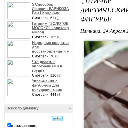
„ПТИЧЬЕ 
5 Способов
ДИЕТИЧЕСК
Лечения ВАРИКОЗА
Вен Народным
ФИГУРЫ!
Смотрели: 61
(2)
Готовим "ЗОЛОТОЕ
МОЛОКО" - эликсир
Пятница, 24 Апреля 2
молод
Смотрели: 165
(6)
Народные средства
для
восстановления и у
Смотрели: 70
(2)
Что делать с
уплотнениями в
груди?
Смотрели: 126
(1)
Упражнения с
фитболом для
похудения живо
Смотрели: 444
(4)
Поиск по дневнику
-
в этом дневнике