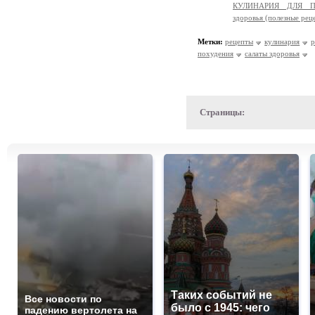
КУЛИНАРИЯ ДЛЯ ПО
здоровья (полезные рец
Метки:
рецепты
кулинария
р
похудения
салаты здоровья
Страницы:
Таких событий не
Все новости по
было с 1945: чего
падению вертолета на