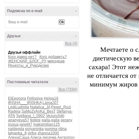
Подписка по e-mail
-
Друзья
-
Все (3)
Мечтаете о с
Друзья оффлайн
Кого давно нет?
Кого добавить?
диетическую в
ЖЕНСКИЙ_БЛОГ_РУ
мирздрав
Рецепты_и_Рукоделие
сахара! Этот не
не отличается от
Постоянные читатели
-
минимум жиров и
Все (7594)
ElEeonora
Fellissiya
Helga19
IRISHA___IRISHKA
Lama207
LediLudmila
Natalica_JA
Pepel_Rozi
Radeia
SaMoZvAnKa_BesT
Stefanya-
ATN
Svetlana_I_0902
VezunchikI
ananyeva57
fedele
galla-galla
gerany
irusua
janet47
maksimilian125
naldegda
polyaninka
pumma
ritina
tatyanka_8
virfox
zhanna1000
АленаСаша
Алиса-лисичка
Антропос-