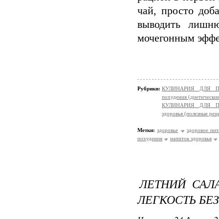
чай, просто доб
выводить лишн
мочегонным эффе
Рубрики:
КУЛИНАРИЯ ДЛЯ ПО
похудения (диетически
КУЛИНАРИЯ ДЛЯ ПО
здоровья (полезные рец
Метки:
здоровье
здоровое пит
похудения
напиток здоровья
ЛЕТНИЙ САЛА
ЛЕГКОСТЬ БЕ