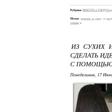
Рубрики:
КРАСОТА и УХОД/Уход 
Метки:
красота и уход
уход
головы
ИЗ СУХИХ 
СДЕЛАТЬ ИД
С ПОМОЩЬЮ
Понедельник, 17 Июн