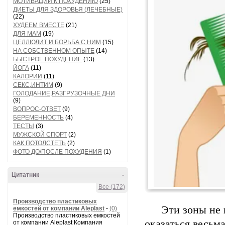
МОТИВАЦИИ К ПОХУДЕНИЮ
(25)
ДИЕТЫ ДЛЯ ЗДОРОВЬЯ (ЛЕЧЕБНЫЕ)
(22)
ХУДЕЕМ ВМЕСТЕ
(21)
ДЛЯ МАМ
(19)
ЦЕЛЛЮЛИТ И БОРЬБА С НИМ
(15)
НА СОБСТВЕННОМ ОПЫТЕ
(14)
БЫСТРОЕ ПОХУДЕНИЕ
(13)
ЙОГА
(11)
КАЛОРИИ
(11)
СЕКС,ИНТИМ
(9)
ГОЛОДАНИЕ,РАЗГРУЗОЧНЫЕ ДНИ
(9)
ВОПРОС-ОТВЕТ
(9)
БЕРЕМЕННОСТЬ
(4)
ТЕСТЫ
(3)
МУЖСКОЙ СПОРТ
(2)
КАК ПОТОЛСТЕТЬ
(2)
ФОТО ДО/ПОСЛЕ ПОХУДЕНИЯ
(1)
Цитатник
-
Все (172)
Производство пластиковых
Эти зоны не 
емкостей от компании Aleplast
-
(0)
Производство пластиковых емкостей
оказаться весьм
от компании Aleplast Компания