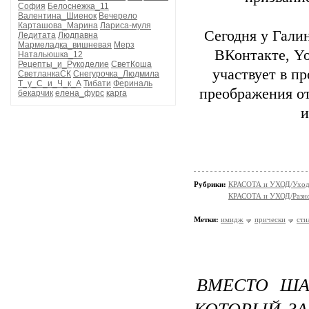
София
Белоснежка_11
Валентина_Шиенок
Вечерело
Карташова_Марина
Лариса-муля
Сегодня у Гали
Ледитата
Людпавна
Мармеладка_вишневая
Мерз
ВКонтакте, Yo
Натальюшка_12
Рецепты_и_Рукоделие
СветКоша
участвует в п
СветланкаСК
Снегурочка_Людмила
Т_у_С_и_Ч_к_А
Тибати
Фериналь
преображения от
бекарчик
елена_фурс
карга
и
Рубрики:
КРАСОТА и УХОД/Уход 
КРАСОТА и УХОД/Разн
Метки:
имидж
прически
сти
ВМЕСТО ША
КОТОРЫЙ З