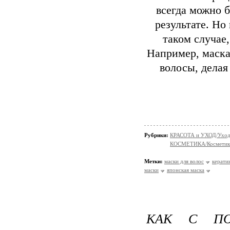
всегда можно 
результате. Но
таком случае
Например, маска
волосы, делая
Рубрики:
КРАСОТА и УХОД/Уход 
КОСМЕТИКА/Косметика
Метки:
маски для волос
керати
маски
японская маска
КАК С П