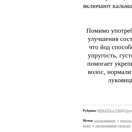
включают кальма
Помимо употреб
улучшения сост
что йод способ
упругость, гус
помогает укреп
волос, нормали
луковиц
Рубрики:
КРАСОТА и УХОД/Уход 
Метки:
ополаскивания
красота
волос
ополаскивания для волос