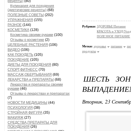
рецепты)
(80)
Кулинария для похудения
(диетические рецепты)
(68)
ПОЛЕЗНЫЕ СОВЕТЫ
(202)
УПРАЖНЕНИЯ
(155)
РАЗНОЕ
(144)
Рубрики:
ЗДОРОВЬЕ/Питание
КОСМЕТИКА
(128)
КРАСОТА и УХОД/Уход 
Косметика своими руками
(100)
ПОЛЕЗНОЕ ПИТАНИЕ
Отзывы о косметике
(2)
ЦЕЛЕБНЫЕ РАСТЕНИЯ
(106)
Метки:
здоровье
питание
пи
ВИДЕО
(106)
продукты
КАК ПОХУДЕТЬ
(105)
ПОХУДЕНИЕ
(105)
ДИЕТЫ ДЛЯ ПОХУДЕНИЯ
(80)
СПОРТ,ФИТНЕСС
(70)
МАССАЖ,ОБЕРТЫВАНИЯ
(69)
ШЕСТЬ ЗО
ЛЕКАРСТВА и ПРЕПАРАТЫ
(68)
Лекарства и препараты своими
ВЫПАДЕНИЕ
руками
(46)
Отзывы о лекарствах и препаратах
(7)
Вторник, 23 Сентябр
НОВОСТИ МЕДИЦИНЫ
(44)
ПСИХОЛОГИЯ
(38)
СТРОЙНАЯ ФИГУРА
(35)
МАКИЯЖ
(27)
СРЕДСТВА,ПРЕПАРАТЫ ДЛЯ
ПОХУДЕНИЯ
(26)