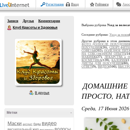
Регистрация
Вход
Рейтинги
Авос
Записи
Друзья
Комментарии
Выбрана рубрика
Уход за волоса
Клуб Красоты и Здоровья
Соседние рубрики:
Уход за телом
Другие рубрики в этом дневни
ФОТО ДО/ПОСЛЕ ПОХУДЕНИЯ
ПОХУДЕНИЯ
(26),
СПОРТ,ФИТН
СОВЕТЫ
(202),
ПОЛЕЗНОЕ ПИТ
НА СОБСТВЕННОМ ОПЫТЕ
(1
МАКИЯЖ
(27),
ЛЕКАРСТВА и 
КОСМЕТИКА
(128),
КАЛОРИИ
(1
ДИЕТЫ ДЛЯ ПОХУДЕНИЯ
(80)
ОТВЕТ
(9),
ВИДЕО
(106),
БЫСТР
ДОМАШНИЕ
ПРОСТО, НА
В друзья
Среда, 17 Июня 2026 
Метки
-
видео
Маски
бады
артрит
волосы
висцеральный жир
витамины