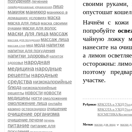
похудения
лечение
своими
руками,
лицо
лимфодренажные упражнения
опустошат
кошел
макияж
маникюр
маникюр в
маска
домашних условиях
Начнём
с
кожи
маска для лица
маска своими
маски для волос
руками
попробуйте
осв
маски для лица
массаж
чайную
ложку
м
массаж лица
массаж для похудения
напитки
мода
мед
нанесите
на
очи
массаж стоп
напитки для похудения
а
лимон
осветляе
напитки здоровья
напиток
народная
осторожны:
лимо
здоровья
медицина
народные
поэтому
предвар
рецепты
народные
участке.
средства
низкокалорийные
блюда
низкокалорийные
новости
новости
рецепты
медицины
ногти
омоложение
омоложение лица
онлайн
Рубрики:
КРАСОТА и УХОД/Уход 
очищение
казино
остеохондроз
КРАСОТА и УХОД/Уход 
очищение организма
КОСМЕТИКА/Косметика
очищение печени
печень
питание
Метки:
маски для лица
маски д
питание для
похудения
поджелудочная