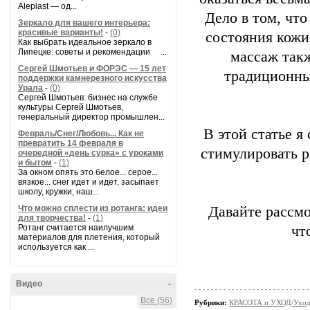
Aleplast — од...
Дело в том, чт
Зеркало для вашего интерьера:
красивые варианты!
-
(0)
состояния кожи
Как выбрать идеальное зеркало в
Липецке: советы и рекомендации ...
массаж такж
Сергей Шмотьев и ФОРЭС — 15 лет
традиционны
поддержки камнерезного искусства
Урала
-
(0)
Сергей Шмотьев: бизнес на службе
культуры Сергей Шмотьев,
генеральный директор промышлен...
В этой статье я
Февраль/Снег/Любовь... Как не
превратить 14 февраля в
стимулировать р
очередной «день сурка» с уроками
и бытом
-
(1)
За окном опять это белое... серое...
вязкое... снег идет и идет, засыпает
школу, кружки, наш...
Что можно сплести из ротанга: идеи
Давайте рассмо
для творчества!
-
(1)
Ротанг считается наилучшим
чт
материалов для плетения, который
используется как ...
Видео
-
Все (56)
Рубрики:
КРАСОТА и УХОД/Уход 