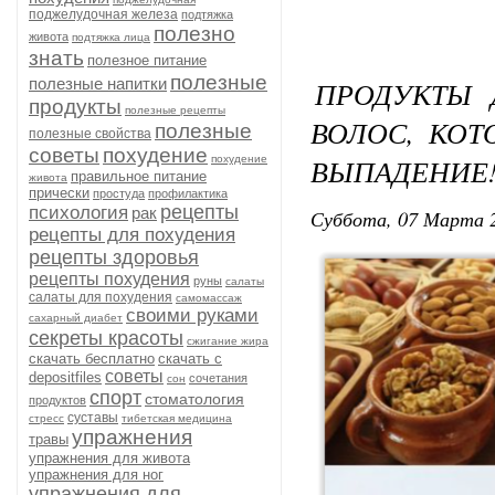
поджелудочная железа
подтяжка
полезно
живота
подтяжка лица
знать
полезное питание
полезные
полезные напитки
ПРОДУКТЫ 
продукты
полезные рецепты
ВОЛОС, КОТ
полезные
полезные свойства
советы
похудение
ВЫПАДЕНИЕ
похудение
правильное питание
живота
прически
простуда
профилактика
рецепты
психология
рак
Суббота, 07 Марта 2
рецепты для похудения
рецепты здоровья
рецепты похудения
руны
салаты
салаты для похудения
самомассаж
своими руками
сахарный диабет
секреты красоты
сжигание жира
скачать бесплатно
скачать с
советы
depositfiles
сочетания
сон
спорт
стоматология
продуктов
суставы
стресс
тибетская медицина
упражнения
травы
упражнения для живота
упражнения для ног
упражнения для