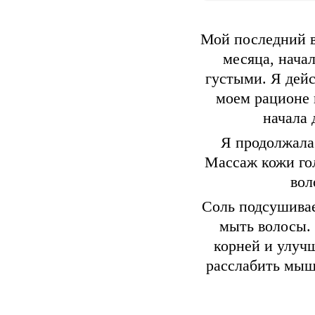
Мой последний в
месяца, нача
густыми. Я дейс
моем рационе 
начала 
Я продолжала 
Массаж кожи го
вол
Соль подсушивае
мыть волосы.
корней и улуч
расслабить мыш