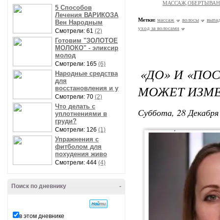
МАССАЖ,ОБЕРТЫВА
5 Способов
Лечения ВАРИКОЗА
Метки:
массаж
волосы
выпад
Вен Народным
уход за волосами
Смотрели: 61
(2)
Готовим "ЗОЛОТОЕ
МОЛОКО" - эликсир
молод
Смотрели: 165
(6)
«ДО» И «ПО
Народные средства
для
МОЖЕТ ИЗМЕ
восстановления и у
Смотрели: 70
(2)
Что делать с
Суббота, 28 Декабря 
уплотнениями в
груди?
Смотрели: 126
(1)
Упражнения с
фитболом для
похудения живо
Смотрели: 444
(4)
Поиск по дневнику
-
в этом дневнике