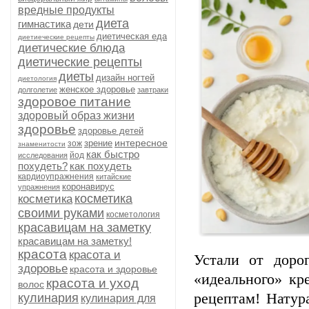
вредные продукты
диета
гимнастика
дети
диетическая еда
диетиеческие рецепты
диетические блюда
диетические рецепты
диеты
дизайн ногтей
диетология
женское здоровье
долголетие
завтраки
здоровое питание
здоровый образ жизни
здоровье
здоровье детей
интересное
зрение
зож
знаменитости
как быстро
йод
исследования
похудеть?
как похудеть
кардиоупражнения
китайские
коронавирус
упражнения
косметика
косметика
своими руками
косметология
красавицам на заметку
красавицам на заметку!
красота
красота и
Устали
от
дорог
здоровье
красота и здоровье
«идеального»
кре
красота и уход
волос
рецептам!
Натур
кулинария
кулинария для