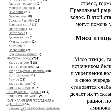
стресс, гор
Гастроэнтерология
(24)
Женское здоровье
(24)
Правильный раци
Онкология
(21)
волос. В этой ст
Флебология
(20)
Сахарный диабет
(18)
могут помочь 
Здоровье детей
(17)
Гипертония
(14)
Психология
(10)
Мясо птицы
Дерматалогия
(4)
Музыкотерапия
(2)
Хирургия
(2)
Невралогия
(2)
Здоровье животных
(1)
Мясо птицы, та
КРАСОТА и УХОД
(701)
Уход за лицом
(318)
источником белк
Уход за волосами
(131)
Уход за руками и ногтями
(80)
и укрепления во
Уход за телом
(71)
в свою очередь
Разное
(58)
Уход за ногами
(40)
становятся слаб
ПОЛЕЗНО ЗНАТЬ
(487)
НАРОДНАЯ МЕДИЦИНА
(354)
делает их тускл
ПОЛЕЗНОЕ ПИТАНИЕ
(278)
рацион п
КУЛИНАРИЯ ДЛЯ ПОХУДЕНИЯ и
ЗДОРОВЬЯ
(237)
аминоки
Кулинария для здоровья (полезные