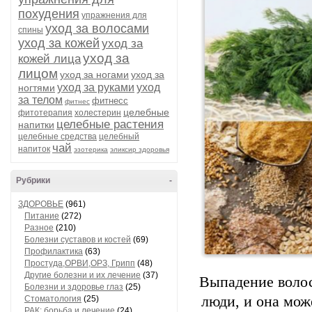
похудения
упражнения для
уход за волосами
спины
уход за кожей
уход за
уход за
кожей лица
лицом
уход за ногами
уход за
уход за руками
уход
ногтями
за телом
фитнесс
фитнес
целебные
фитотерапия
холестерин
целебные растения
напитки
целебные средства
целебный
чай
напиток
эзотерика
эликсир здоровья
Рубрики
-
ЗДОРОВЬЕ
(961)
Питание
(272)
Разное
(210)
Болезни суставов и костей
(69)
Профилактика
(63)
Простуда,ОРВИ,ОРЗ, Грипп
(48)
Другие болезни и их лечение
(37)
Выпадение волос
Болезни и здоровье глаз
(25)
люди, и она мож
Стоматология
(25)
РАК: борьба и лечение
(24)