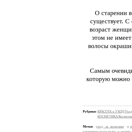
О старении в
существует. С
возраст женщин
этом не имеет
волосы окрашив
Самым очевидн
которую можно 
Рубрики:
КРАСОТА и УХОД/Уход 
КОСМЕТИКА/Косметика
Метки:
уход за волосами
п
улучшение роста волос
пилинг