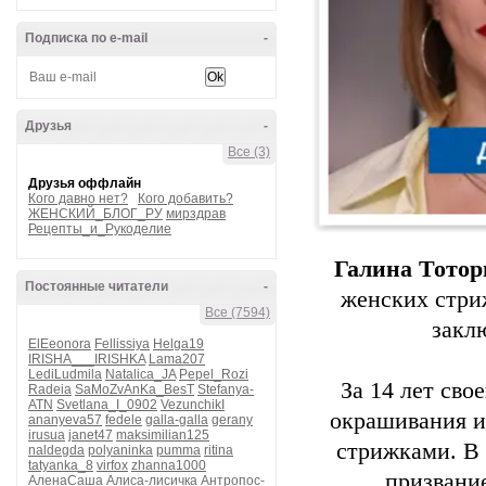
Подписка по e-mail
-
Друзья
-
Все (3)
Друзья оффлайн
Кого давно нет?
Кого добавить?
ЖЕНСКИЙ_БЛОГ_РУ
мирздрав
Рецепты_и_Рукоделие
Галина Тото
Постоянные читатели
-
женских стри
Все (7594)
заклю
ElEeonora
Fellissiya
Helga19
IRISHA___IRISHKA
Lama207
LediLudmila
Natalica_JA
Pepel_Rozi
За 14 лет сво
Radeia
SaMoZvAnKa_BesT
Stefanya-
ATN
Svetlana_I_0902
VezunchikI
окрашивания и
ananyeva57
fedele
galla-galla
gerany
irusua
janet47
maksimilian125
стрижками. В 
naldegda
polyaninka
pumma
ritina
tatyanka_8
virfox
zhanna1000
призвани
АленаСаша
Алиса-лисичка
Антропос-