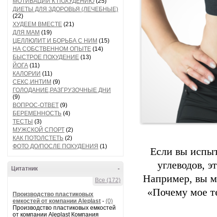
МОТИВАЦИИ К ПОХУДЕНИЮ
(25)
ДИЕТЫ ДЛЯ ЗДОРОВЬЯ (ЛЕЧЕБНЫЕ)
(22)
ХУДЕЕМ ВМЕСТЕ
(21)
ДЛЯ МАМ
(19)
ЦЕЛЛЮЛИТ И БОРЬБА С НИМ
(15)
НА СОБСТВЕННОМ ОПЫТЕ
(14)
БЫСТРОЕ ПОХУДЕНИЕ
(13)
ЙОГА
(11)
КАЛОРИИ
(11)
СЕКС,ИНТИМ
(9)
ГОЛОДАНИЕ,РАЗГРУЗОЧНЫЕ ДНИ
(9)
ВОПРОС-ОТВЕТ
(9)
БЕРЕМЕННОСТЬ
(4)
ТЕСТЫ
(3)
МУЖСКОЙ СПОРТ
(2)
КАК ПОТОЛСТЕТЬ
(2)
ФОТО ДО/ПОСЛЕ ПОХУДЕНИЯ
(1)
Если вы испыт
углеводов, э
Цитатник
-
Например, вы м
Все (172)
«Почему мое т
Производство пластиковых
емкостей от компании Aleplast
-
(0)
Производство пластиковых емкостей
от компании Aleplast Компания