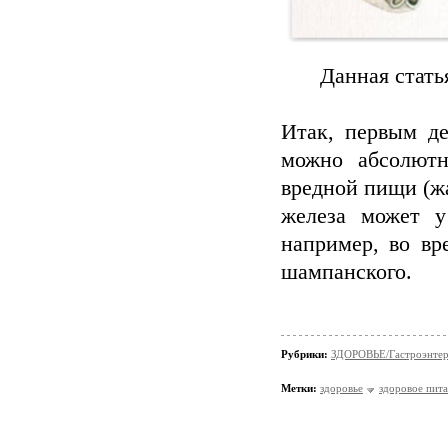
Данная стать
Итак, первым де
можно абсолютн
вредной пищи (жа
железа может у
например, во вр
шампанского.
Рубрики:
ЗДОРОВЬЕ/Гастроэнтер
Метки:
здоровье
здоровое пит