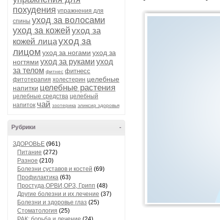
похудения
упражнения для
уход за волосами
спины
уход за кожей
уход за
уход за
кожей лица
лицом
уход за ногами
уход за
уход за руками
уход
ногтями
за телом
фитнесс
фитнес
целебные
фитотерапия
холестерин
целебные растения
напитки
целебные средства
целебный
чай
напиток
эзотерика
эликсир здоровья
Рубрики
-
ЗДОРОВЬЕ
(961)
Питание
(272)
Разное
(210)
Болезни суставов и костей
(69)
Профилактика
(63)
Простуда,ОРВИ,ОРЗ, Грипп
(48)
Другие болезни и их лечение
(37)
Болезни и здоровье глаз
(25)
Стоматология
(25)
РАК: борьба и лечение
(24)