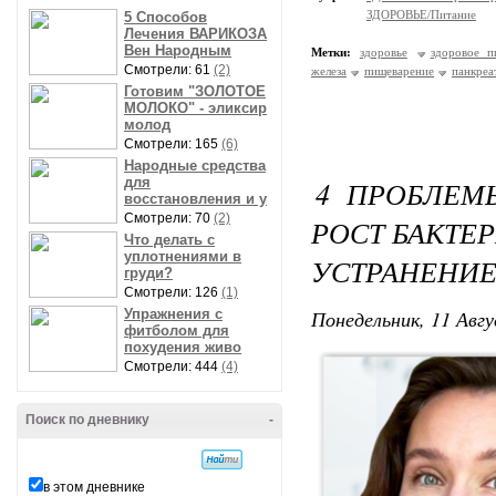
ЗДОРОВЬЕ/Питание
5 Способов
Лечения ВАРИКОЗА
Вен Народным
Метки:
здоровье
здоровое п
Смотрели: 61
(2)
железа
пищеварение
панкреа
Готовим "ЗОЛОТОЕ
МОЛОКО" - эликсир
молод
Смотрели: 165
(6)
Народные средства
для
4 ПРОБЛЕМ
восстановления и у
Смотрели: 70
(2)
РОСТ БАКТЕР
Что делать с
уплотнениями в
УСТРАНЕНИ
груди?
Смотрели: 126
(1)
Понедельник, 11 Авгу
Упражнения с
фитболом для
похудения живо
Смотрели: 444
(4)
Поиск по дневнику
-
в этом дневнике