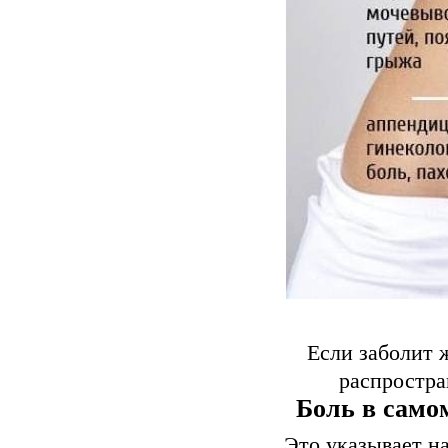
Если заболит 
распростра
Бoль в caмo
Этo укaзывaeт н