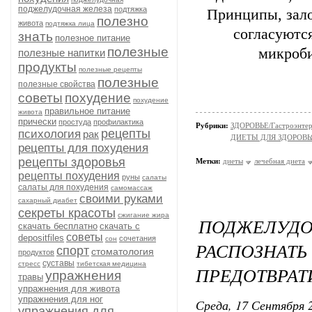
поджелудочная железа
подтяжка
Принципы, зало
полезно
живота
подтяжка лица
согласуютс
знать
полезное питание
полезные
микроби
полезные напитки
продукты
полезные рецепты
полезные
полезные свойства
советы
похудение
похудение
правильное питание
живота
прически
простуда
профилактика
Рубрики:
ЗДОРОВЬЕ/Гастроэнтер
рецепты
психология
рак
ДИЕТЫ ДЛЯ ЗДОРОВЬ
рецепты для похудения
рецепты здоровья
Метки:
диеты
лечебная диета
рецепты похудения
руны
салаты
салаты для похудения
самомассаж
своими руками
сахарный диабет
секреты красоты
сжигание жира
ПОДЖЕЛУ
скачать бесплатно
скачать с
советы
depositfiles
сочетания
сон
РАСПОЗ
спорт
стоматология
продуктов
суставы
стресс
тибетская медицина
ПРЕДОТВРАТ
упражнения
травы
упражнения для живота
упражнения для ног
Среда, 17 Сентября 2
упражнения для