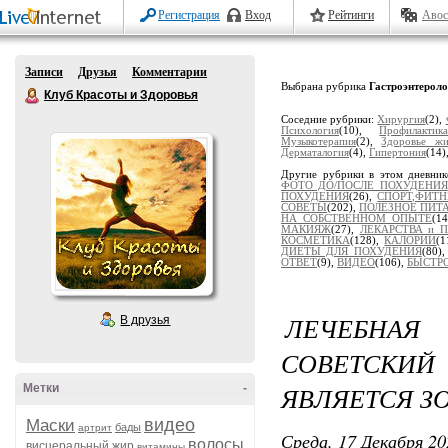
Регистрация
Вход
Рейтинги
Авос
Записи
Друзья
Комментарии
Выбрана рубрика
Гастроэнтерол
Клуб Красоты и Здоровья
Соседние рубрики:
Хирургия
(2),
Психология
(10),
Профилактик
Музыкотерапия
(2),
Здоровье жи
Дерматалогия
(4),
Гипертония
(14)
Другие рубрики в этом дневни
ФОТО ДО/ПОСЛЕ ПОХУДЕНИЯ
ПОХУДЕНИЯ
(26),
СПОРТ,ФИТН
СОВЕТЫ
(202),
ПОЛЕЗНОЕ ПИТ
НА СОБСТВЕННОМ ОПЫТЕ
(1
МАКИЯЖ
(27),
ЛЕКАРСТВА и 
КОСМЕТИКА
(128),
КАЛОРИИ
(1
ДИЕТЫ ДЛЯ ПОХУДЕНИЯ
(80)
ОТВЕТ
(9),
ВИДЕО
(106),
БЫСТР
ЛЕЧЕБНА
В друзья
СОВЕТСКИЙ
ЯВЛЯЕТСЯ З
Метки
-
видео
Маски
бады
артрит
Среда, 17 Декабря 20
волосы
висцеральный жир
витамины