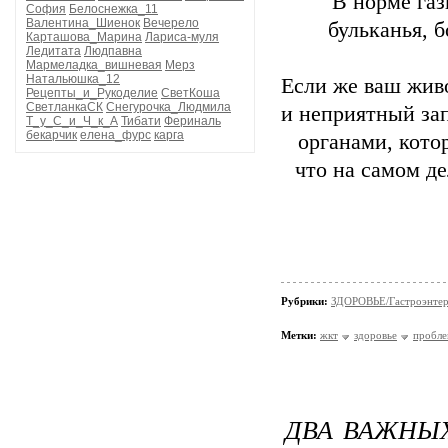
В норме газ
София
Белоснежка_11
Валентина_Шиенок
Вечерело
бульканья, 
Карташова_Марина
Лариса-муля
Ледитата
Людпавна
Мармеладка_вишневая
Мерз
Натальюшка_12
Если же ваш живо
Рецепты_и_Рукоделие
СветКоша
СветланкаСК
Снегурочка_Людмила
и неприятный зап
Т_у_С_и_Ч_к_А
Тибати
Фериналь
бекарчик
елена_фурс
карга
органами, кото
что на самом де
Рубрики:
ЗДОРОВЬЕ/Гастроэнтер
Метки:
жкт
здоровье
пробле
ДВА ВАЖНЫ