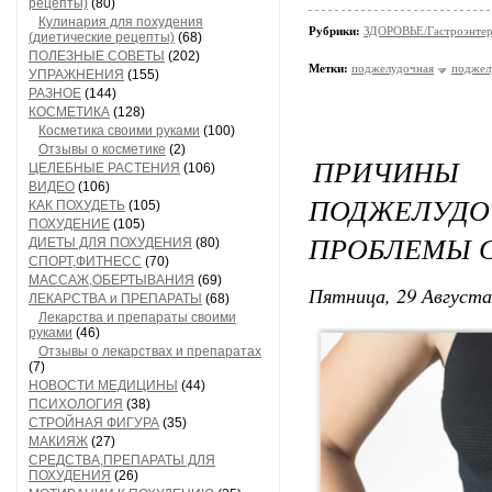
рецепты)
(80)
Кулинария для похудения
Рубрики:
ЗДОРОВЬЕ/Гастроэнтер
(диетические рецепты)
(68)
ПОЛЕЗНЫЕ СОВЕТЫ
(202)
Метки:
поджелудочная
поджел
УПРАЖНЕНИЯ
(155)
РАЗНОЕ
(144)
КОСМЕТИКА
(128)
Косметика своими руками
(100)
Отзывы о косметике
(2)
ПРИЧИ
ЦЕЛЕБНЫЕ РАСТЕНИЯ
(106)
ВИДЕО
(106)
ПОДЖЕЛУДО
КАК ПОХУДЕТЬ
(105)
ПОХУДЕНИЕ
(105)
ПРОБЛЕМЫ 
ДИЕТЫ ДЛЯ ПОХУДЕНИЯ
(80)
СПОРТ,ФИТНЕСС
(70)
МАССАЖ,ОБЕРТЫВАНИЯ
(69)
Пятница, 29 Августа
ЛЕКАРСТВА и ПРЕПАРАТЫ
(68)
Лекарства и препараты своими
руками
(46)
Отзывы о лекарствах и препаратах
(7)
НОВОСТИ МЕДИЦИНЫ
(44)
ПСИХОЛОГИЯ
(38)
СТРОЙНАЯ ФИГУРА
(35)
МАКИЯЖ
(27)
СРЕДСТВА,ПРЕПАРАТЫ ДЛЯ
ПОХУДЕНИЯ
(26)