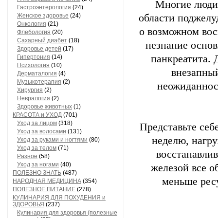
Многие люди
Гастроэнтерология
(24)
Женское здоровье
(24)
области поджелу
Онкология
(21)
о возможном вос
Флебология
(20)
Сахарный диабет
(18)
незнание основ
Здоровье детей
(17)
панкреатита. 
Гипертония
(14)
Психология
(10)
внезапный
Дерматалогия
(4)
Музыкотерапия
(2)
неожиданност
Хирургия
(2)
Невралогия
(2)
Здоровье животных
(1)
КРАСОТА и УХОД
(701)
Уход за лицом
(318)
Представьте себе
Уход за волосами
(131)
неделю, нагр
Уход за руками и ногтями
(80)
Уход за телом
(71)
восстанавлив
Разное
(58)
Уход за ногами
(40)
железой все о
ПОЛЕЗНО ЗНАТЬ
(487)
меньше ресу
НАРОДНАЯ МЕДИЦИНА
(354)
ПОЛЕЗНОЕ ПИТАНИЕ
(278)
КУЛИНАРИЯ ДЛЯ ПОХУДЕНИЯ и
ЗДОРОВЬЯ
(237)
Кулинария для здоровья (полезные