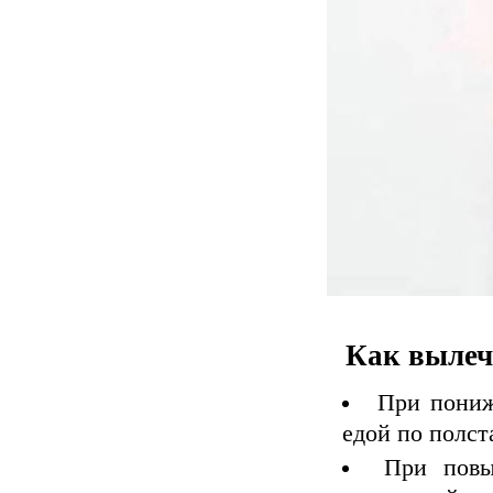
Как вылеч
При пониж
едой по полст
При повы