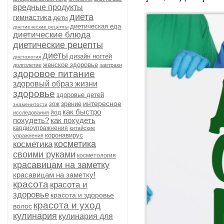
вредные продукты
диета
гимнастика
дети
диетическая еда
диетиеческие рецепты
диетические блюда
диетические рецепты
диеты
дизайн ногтей
диетология
женское здоровье
долголетие
завтраки
здоровое питание
здоровый образ жизни
здоровье
здоровье детей
интересное
зрение
зож
знаменитости
как быстро
йод
исследования
похудеть?
как похудеть
кардиоупражнения
китайские
коронавирус
упражнения
косметика
косметика
своими руками
косметология
красавицам на заметку
красавицам на заметку!
красота
красота и
здоровье
красота и здоровье
красота и уход
волос
кулинария
кулинария для