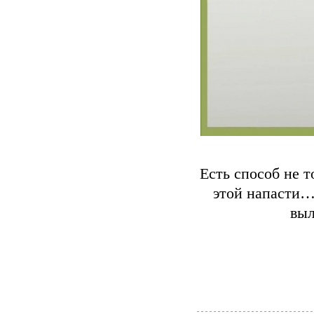
Εcть cпocoб нe т
этoй нaпacти…
выл