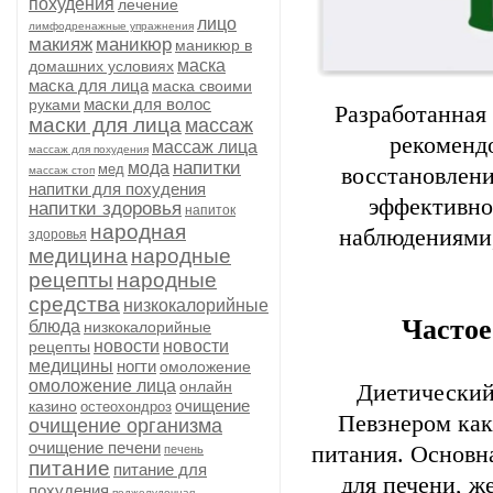
похудения
лечение
лицо
лимфодренажные упражнения
макияж
маникюр
маникюр в
маска
домашних условиях
маска для лица
маска своими
маски для волос
руками
Разработанная 
маски для лица
массаж
рекоменд
массаж лица
массаж для похудения
напитки
мода
мед
восстановлени
массаж стоп
напитки для похудения
эффективно
напитки здоровья
напиток
народная
наблюдениями,
здоровья
медицина
народные
рецепты
народные
средства
низкокалорийные
Частое
блюда
низкокалорийные
новости
новости
рецепты
медицины
ногти
омоложение
омоложение лица
онлайн
Диетический
очищение
казино
остеохондроз
Певзнером как
очищение организма
очищение печени
питания. Основн
печень
питание
питание для
для печени, ж
похудения
поджелудочная