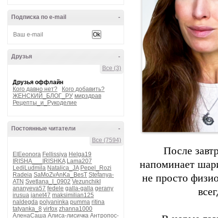
Подписка по e-mail
-
Друзья
-
Все (3)
Друзья оффлайн
Кого давно нет?
Кого добавить?
ЖЕНСКИЙ_БЛОГ_РУ
мирздрав
Рецепты_и_Рукоделие
Постоянные читатели
-
Все (7594)
После завт
ElEeonora
Fellissiya
Helga19
IRISHA___IRISHKA
Lama207
напоминает шари
LediLudmila
Natalica_JA
Pepel_Rozi
Radeia
SaMoZvAnKa_BesT
Stefanya-
не просто физио
ATN
Svetlana_I_0902
VezunchikI
ananyeva57
fedele
galla-galla
gerany
всег
irusua
janet47
maksimilian125
naldegda
polyaninka
pumma
ritina
tatyanka_8
virfox
zhanna1000
АленаСаша
Алиса-лисичка
Антропос-