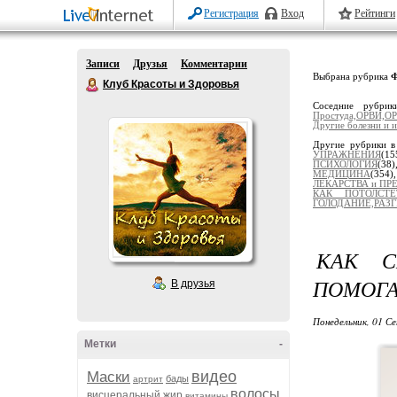
Регистрация
Вход
Рейтинги
Записи
Друзья
Комментарии
Выбрана рубрика
Ф
Клуб Красоты и Здоровья
Соседние рубри
Простуда,ОРВИ,ОР
Другие болезни и и
Другие рубрики в
УПРАЖНЕНИЯ
(15
ПСИХОЛОГИЯ
(38
МЕДИЦИНА
(354
ЛЕКАРСТВА и ПР
КАК ПОТОЛСТЕ
ГОЛОДАНИЕ,РАЗ
КАК С
ПОМОГА
В друзья
Понедельник, 01 Се
Метки
-
видео
Маски
бады
артрит
волосы
висцеральный жир
витамины