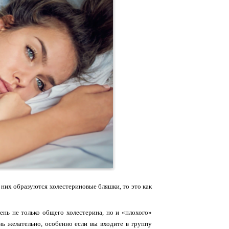
в них образуются холестериновые бляшки, то это как
вень не только общего холестерина, но и «плохого»
нь желательно, особенно если вы входите в группу