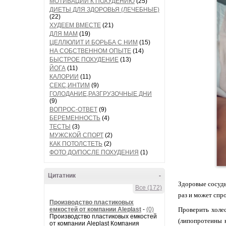
МОТИВАЦИИ К ПОХУДЕНИЮ
(25)
ДИЕТЫ ДЛЯ ЗДОРОВЬЯ (ЛЕЧЕБНЫЕ)
(22)
ХУДЕЕМ ВМЕСТЕ
(21)
ДЛЯ МАМ
(19)
ЦЕЛЛЮЛИТ И БОРЬБА С НИМ
(15)
НА СОБСТВЕННОМ ОПЫТЕ
(14)
БЫСТРОЕ ПОХУДЕНИЕ
(13)
ЙОГА
(11)
КАЛОРИИ
(11)
СЕКС,ИНТИМ
(9)
ГОЛОДАНИЕ,РАЗГРУЗОЧНЫЕ ДНИ
(9)
ВОПРОС-ОТВЕТ
(9)
БЕРЕМЕННОСТЬ
(4)
ТЕСТЫ
(3)
МУЖСКОЙ СПОРТ
(2)
КАК ПОТОЛСТЕТЬ
(2)
ФОТО ДО/ПОСЛЕ ПОХУДЕНИЯ
(1)
Цитатник
-
Здоровые сосуды
Все (172)
раз и может спр
Производство пластиковых
емкостей от компании Aleplast
-
(0)
Проверить холе
Производство пластиковых емкостей
(липопротеины н
от компании Aleplast Компания