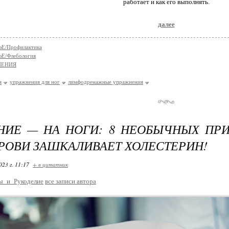
работает и как его выполнять.
далее
Е/Профилактика
Е/Флебология
НЕНИЯ
я
упражнения для ног
лимфодренажные упражнения
ИЕ — НА НОГИ: 8 НЕОБЫЧНЫХ ПРИ
КРОВИ ЗАШКАЛИВАЕТ ХОЛЕСТЕРИН!
023 г. 11:17
+ в цитатник
ы_и_Рукоделие
все записи автора