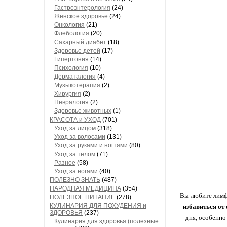
Гастроэнтерология
(24)
Женское здоровье
(24)
Онкология
(21)
Флебология
(20)
Сахарный диабет
(18)
Здоровье детей
(17)
Гипертония
(14)
Психология
(10)
Дерматалогия
(4)
Музыкотерапия
(2)
Хирургия
(2)
Невралогия
(2)
Здоровье животных
(1)
КРАСОТА и УХОД
(701)
Уход за лицом
(318)
Уход за волосами
(131)
Уход за руками и ногтями
(80)
Уход за телом
(71)
Разное
(58)
Уход за ногами
(40)
ПОЛЕЗНО ЗНАТЬ
(487)
НАРОДНАЯ МЕДИЦИНА
(354)
Вы любите лим
ПОЛЕЗНОЕ ПИТАНИЕ
(278)
КУЛИНАРИЯ ДЛЯ ПОХУДЕНИЯ и
избавиться от 
ЗДОРОВЬЯ
(237)
дня, особенно
Кулинария для здоровья (полезные