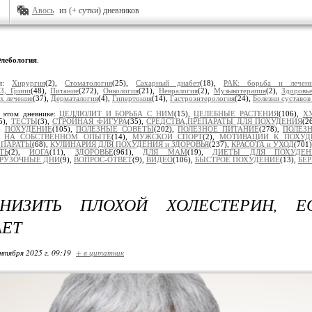
Авось
из (+ сутки) дневников
лебология
.
ки:
Хирургия
(2),
Стоматология
(25),
Сахарный диабет
(18),
РАК: борьба и лечен
З, Грипп
(48),
Питание
(272),
Онкология
(21),
Невралогия
(2),
Музыкотерапия
(2),
Здоровь
х лечение
(37),
Дерматалогия
(4),
Гипертония
(14),
Гастроэнтерология
(24),
Болезни суставов
 этом дневнике:
ЦЕЛЛЮЛИТ И БОРЬБА С НИМ
(15),
ЦЕЛЕБНЫЕ РАСТЕНИЯ
(106),
Х
5),
ТЕСТЫ
(3),
СТРОЙНАЯ ФИГУРА
(35),
СРЕДСТВА,ПРЕПАРАТЫ ДЛЯ ПОХУДЕНИЯ
(2
),
ПОХУДЕНИЕ
(105),
ПОЛЕЗНЫЕ СОВЕТЫ
(202),
ПОЛЕЗНОЕ ПИТАНИЕ
(278),
ПОЛЕЗН
),
НА СОБСТВЕННОМ ОПЫТЕ
(14),
МУЖСКОЙ СПОРТ
(2),
МОТИВАЦИИ К ПОХУ
ЕПАРАТЫ
(68),
КУЛИНАРИЯ ДЛЯ ПОХУДЕНИЯ и ЗДОРОВЬЯ
(237),
КРАСОТА и УХОД
(701
ТЬ
(2),
ЙОГА
(11),
ЗДОРОВЬЕ
(961),
ДЛЯ МАМ
(19),
ДИЕТЫ ДЛЯ ПОХУДЕН
ГРУЗОЧНЫЕ ДНИ
(9),
ВОПРОС-ОТВЕТ
(9),
ВИДЕО
(106),
БЫСТРОЕ ПОХУДЕНИЕ
(13),
БЕ
НИЗИТЬ ПЛОХОЙ ХОЛЕСТЕРИН, 
ЕТ
нтября 2025 г. 09:19
+ в цитатник