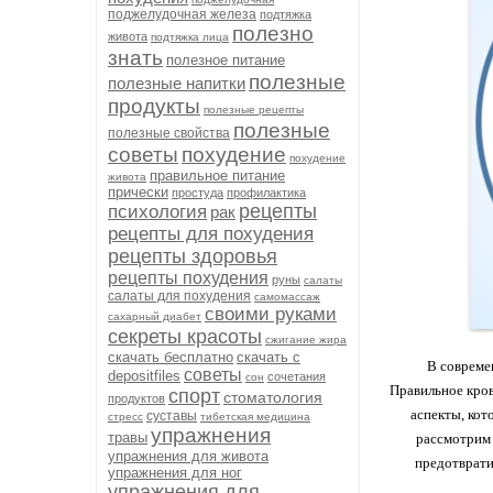
поджелудочная железа
подтяжка
полезно
живота
подтяжка лица
знать
полезное питание
полезные
полезные напитки
продукты
полезные рецепты
полезные
полезные свойства
советы
похудение
похудение
правильное питание
живота
прически
простуда
профилактика
рецепты
психология
рак
рецепты для похудения
рецепты здоровья
рецепты похудения
руны
салаты
салаты для похудения
самомассаж
своими руками
сахарный диабет
секреты красоты
сжигание жира
скачать бесплатно
скачать с
В современ
советы
depositfiles
сочетания
сон
Правильное кро
спорт
стоматология
продуктов
аспекты, кот
суставы
стресс
тибетская медицина
упражнения
травы
рассмотрим 
упражнения для живота
предотврати
упражнения для ног
упражнения для