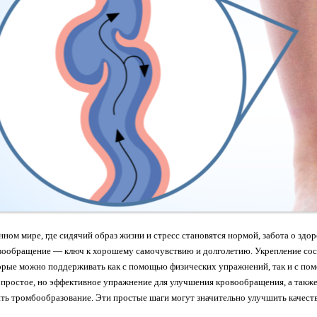
ном мире, где сидячий образ жизни и стресс становятся нормой, забота о здо
вообращение — ключ к хорошему самочувствию и долголетию. Укрепление сос
орые можно поддерживать как с помощью физических упражнений, так и с пом
простое, но эффективное упражнение для улучшения кровообращения, а также
ть тромбообразование. Эти простые шаги могут значительно улучшить качеств