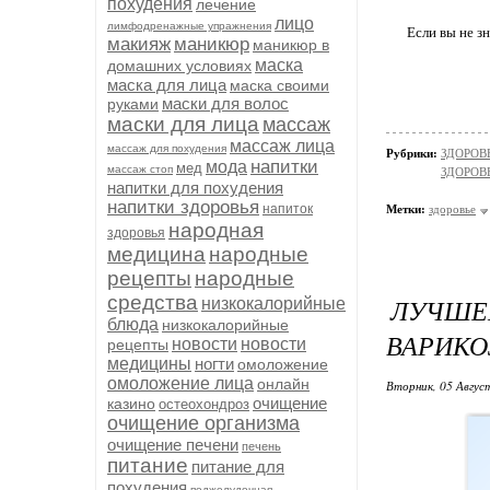
похудения
лечение
лицо
лимфодренажные упражнения
Если вы не зн
макияж
маникюр
маникюр в
маска
домашних условиях
маска для лица
маска своими
маски для волос
руками
маски для лица
массаж
массаж лица
массаж для похудения
Рубрики:
ЗДОРОВЬ
напитки
мода
мед
массаж стоп
ЗДОРОВЬ
напитки для похудения
напитки здоровья
напиток
Метки:
здоровье
народная
здоровья
медицина
народные
рецепты
народные
средства
ЛУЧШЕ
низкокалорийные
блюда
низкокалорийные
ВАРИКО
новости
новости
рецепты
медицины
ногти
омоложение
омоложение лица
онлайн
Вторник, 05 Авгус
очищение
казино
остеохондроз
очищение организма
очищение печени
печень
питание
питание для
похудения
поджелудочная