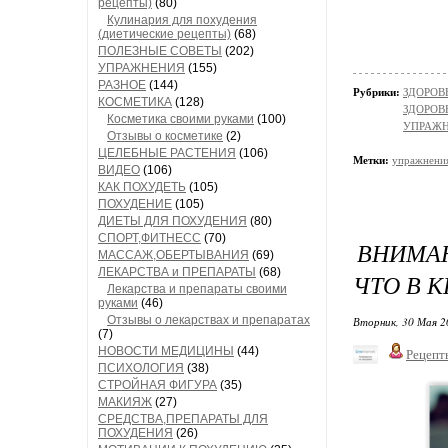
рецепты)
(80)
Кулинария для похудения
(диетические рецепты)
(68)
ПОЛЕЗНЫЕ СОВЕТЫ
(202)
УПРАЖНЕНИЯ
(155)
РАЗНОЕ
(144)
Рубрики:
ЗДОРОВЬ
КОСМЕТИКА
(128)
ЗДОРОВЬ
Косметика своими руками
(100)
УПРАЖ
Отзывы о косметике
(2)
ЦЕЛЕБНЫЕ РАСТЕНИЯ
(106)
Метки:
упражнени
ВИДЕО
(106)
КАК ПОХУДЕТЬ
(105)
ПОХУДЕНИЕ
(105)
ДИЕТЫ ДЛЯ ПОХУДЕНИЯ
(80)
СПОРТ,ФИТНЕСС
(70)
ВНИМАН
МАССАЖ,ОБЕРТЫВАНИЯ
(69)
ЛЕКАРСТВА и ПРЕПАРАТЫ
(68)
ЧТО В 
Лекарства и препараты своими
руками
(46)
Отзывы о лекарствах и препаратах
Вторник, 30 Мая 2
(7)
НОВОСТИ МЕДИЦИНЫ
(44)
Рецепт
ПСИХОЛОГИЯ
(38)
СТРОЙНАЯ ФИГУРА
(35)
МАКИЯЖ
(27)
СРЕДСТВА,ПРЕПАРАТЫ ДЛЯ
ПОХУДЕНИЯ
(26)