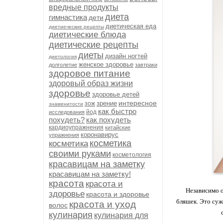
вредные продукты
диета
гимнастика
дети
диетическая еда
диетиеческие рецепты
диетические блюда
диетические рецепты
диеты
дизайн ногтей
диетология
женское здоровье
долголетие
завтраки
здоровое питание
здоровый образ жизни
здоровье
здоровье детей
интересное
зрение
зож
знаменитости
как быстро
йод
исследования
похудеть?
как похудеть
кардиоупражнения
китайские
коронавирус
упражнения
косметика
косметика
своими руками
косметология
красавицам на заметку
красавицам на заметку!
красота
красота и
Независимо от 
здоровье
красота и здоровье
бляшек. Это суж
красота и уход
волос
кулинария
кулинария для