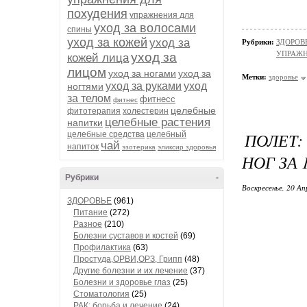
похудения
упражнения для
уход за волосами
спины
уход за кожей
уход за
Рубрики:
ЗДОРОВЬ
УПРАЖ
уход за
кожей лица
лицом
уход за ногами
уход за
Метки:
здоровье
уход за руками
уход
ногтями
за телом
фитнесс
фитнес
целебные
фитотерапия
холестерин
целебные растения
напитки
ПОЛЕТ
целебные средства
целебный
чай
напиток
эзотерика
эликсир здоровья
НОГ ЗА 
Рубрики
-
Воскресенье, 20 Ап
ЗДОРОВЬЕ
(961)
Питание
(272)
Разное
(210)
Болезни суставов и костей
(69)
Профилактика
(63)
Простуда,ОРВИ,ОРЗ, Грипп
(48)
Другие болезни и их лечение
(37)
Болезни и здоровье глаз
(25)
Стоматология
(25)
РАК: борьба и лечение
(24)