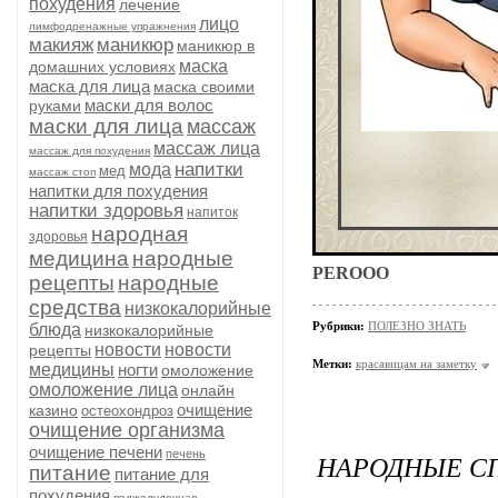
похудения
лечение
лицо
лимфодренажные упражнения
макияж
маникюр
маникюр в
маска
домашних условиях
маска для лица
маска своими
маски для волос
руками
маски для лица
массаж
массаж лица
массаж для похудения
напитки
мода
мед
массаж стоп
напитки для похудения
напитки здоровья
напиток
народная
здоровья
медицина
народные
PEROOO
рецепты
народные
средства
низкокалорийные
Рубрики:
ПОЛЕЗНО ЗНАТЬ
блюда
низкокалорийные
новости
новости
рецепты
Метки:
красавицам на заметку
медицины
ногти
омоложение
омоложение лица
онлайн
очищение
казино
остеохондроз
очищение организма
очищение печени
печень
НАРОДНЫЕ С
питание
питание для
похудения
поджелудочная