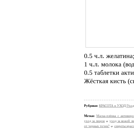
0.5 ч.л. желатина
1 ч.л. молока (во
0.5 таблетки акт
Жёсткая кисть (с
Рубрики:
КРАСОТА и УХОД/Уход 
Метки:
Маска-плёнка с активир
уход за лицом
уход за кожей л
от черных точек?
секреты крас