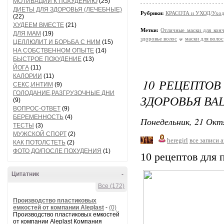
МОТИВАЦИИ К ПОХУДЕНИЮ
(25)
ДИЕТЫ ДЛЯ ЗДОРОВЬЯ (ЛЕЧЕБНЫЕ)
Рубрики:
КРАСОТА и УХОД/Уход 
(22)
ХУДЕЕМ ВМЕСТЕ
(21)
Метки:
Отличные маски для конч
ДЛЯ МАМ
(19)
здоровье волос
маски для волос
ЦЕЛЛЮЛИТ И БОРЬБА С НИМ
(15)
НА СОБСТВЕННОМ ОПЫТЕ
(14)
БЫСТРОЕ ПОХУДЕНИЕ
(13)
ЙОГА
(11)
КАЛОРИИ
(11)
10 РЕЦЕПТОВ
СЕКС,ИНТИМ
(9)
ГОЛОДАНИЕ,РАЗГРУЗОЧНЫЕ ДНИ
ЗДОРОВЬЯ ВА
(9)
ВОПРОС-ОТВЕТ
(9)
БЕРЕМЕННОСТЬ
(4)
Понедельник, 21 Окт
ТЕСТЫ
(3)
МУЖСКОЙ СПОРТ
(2)
heregirl
все записи 
КАК ПОТОЛСТЕТЬ
(2)
ФОТО ДО/ПОСЛЕ ПОХУДЕНИЯ
(1)
10 рецептов для 
Цитатник
-
Все (172)
Производство пластиковых
емкостей от компании Aleplast
-
(0)
Производство пластиковых емкостей
от компании Aleplast Компания