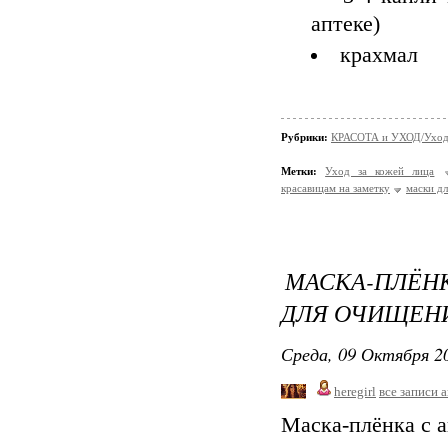
аптеке)
крахмал
Рубрики:
КРАСОТА и УХОД/Уход 
Метки:
Уход за кожей лица
красавицам на заметку
маски дл
МАСКА-ПЛЁН
ДЛЯ ОЧИЩЕН
Среда, 09 Октября 20
heregirl
все записи 
Маска-плёнка с 