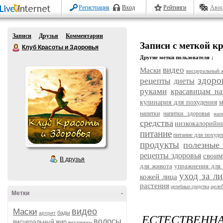
Регистрация
Вход
Рейтинги
Авос
Записи
Друзья
Комментарии
Записи с меткой к
Клуб Красоты и Здоровья
Другие метки пользователя ↓
видео
Маски
висцеральный 
здоро
рецепты
диеты
руками
красавицам на
кулинария для похудения
м
напитки
напитки здоровья
нап
средства
низкокалорийн
питание
питание для похуде
продукты
полезные
рецепты здоровья
своим
В друзья
для живота
упражнения для 
уход за л
кожей лица
растения
целе
целебные средства
Метки
-
видео
Маски
бады
артрит
ЕСТЕСТВЕННА
волосы
висцеральный жир
витамины