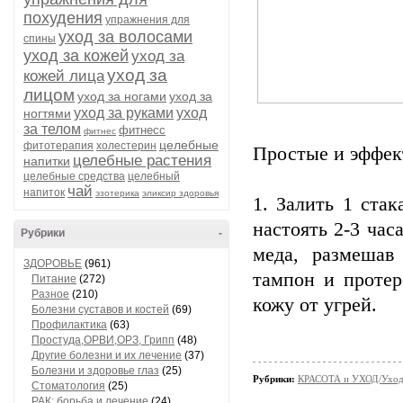
похудения
упражнения для
уход за волосами
спины
уход за кожей
уход за
уход за
кожей лица
лицом
уход за ногами
уход за
уход за руками
уход
ногтями
за телом
фитнесс
фитнес
целебные
фитотерапия
холестерин
Простые и эффек
целебные растения
напитки
целебные средства
целебный
чай
напиток
эзотерика
эликсир здоровья
1. Залить 1 ста
настоять 2-3 час
Рубрики
-
меда, размешав
ЗДОРОВЬЕ
(961)
тампон и протер
Питание
(272)
Разное
(210)
кожу от угрей.
Болезни суставов и костей
(69)
Профилактика
(63)
Простуда,ОРВИ,ОРЗ, Грипп
(48)
Другие болезни и их лечение
(37)
Болезни и здоровье глаз
(25)
Рубрики:
КРАСОТА и УХОД/Уход 
Стоматология
(25)
РАК: борьба и лечение
(24)