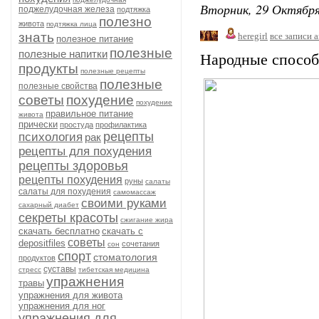
Вторник, 29 Октября
поджелудочная железа
подтяжка
полезно
живота
подтяжка лица
знать
heregirl
все записи 
полезное питание
полезные
полезные напитки
Народные спосо
продукты
полезные рецепты
полезные
полезные свойства
советы
похудение
похудение
правильное питание
живота
прически
простуда
профилактика
рецепты
психология
рак
рецепты для похудения
рецепты здоровья
рецепты похудения
руны
салаты
салаты для похудения
самомассаж
своими руками
сахарный диабет
секреты красоты
сжигание жира
скачать бесплатно
скачать с
советы
depositfiles
сочетания
сон
спорт
стоматология
продуктов
суставы
стресс
тибетская медицина
упражнения
травы
упражнения для живота
упражнения для ног
упражнения для