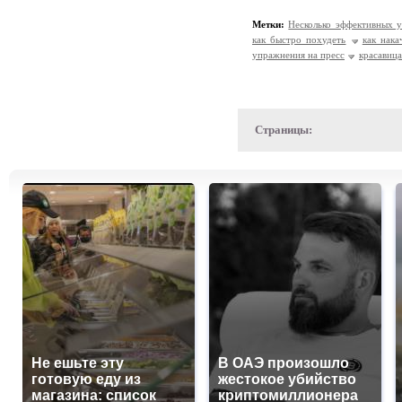
Метки:
Несколько эффективных 
как быстро похудеть
как нака
упражнения на пресс
красавица
Страницы:
Не ешьте эту
В ОАЭ произошло
готовую еду из
жестокое убийство
магазина: список
криптомиллионера