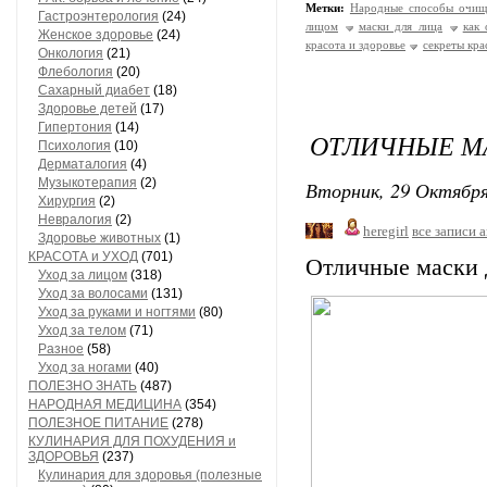
Метки:
Народные способы очищ
Гастроэнтерология
(24)
лицом
маски для лица
как 
Женское здоровье
(24)
красота и здоровье
секреты кра
Онкология
(21)
Флебология
(20)
Сахарный диабет
(18)
Здоровье детей
(17)
Гипертония
(14)
ОТЛИЧНЫЕ М
Психология
(10)
Дерматалогия
(4)
Музыкотерапия
(2)
Вторник, 29 Октября
Хирургия
(2)
Невралогия
(2)
heregirl
все записи 
Здоровье животных
(1)
КРАСОТА и УХОД
(701)
Отличные маски 
Уход за лицом
(318)
Уход за волосами
(131)
Уход за руками и ногтями
(80)
Уход за телом
(71)
Разное
(58)
Уход за ногами
(40)
ПОЛЕЗНО ЗНАТЬ
(487)
НАРОДНАЯ МЕДИЦИНА
(354)
ПОЛЕЗНОЕ ПИТАНИЕ
(278)
КУЛИНАРИЯ ДЛЯ ПОХУДЕНИЯ и
ЗДОРОВЬЯ
(237)
Кулинария для здоровья (полезные