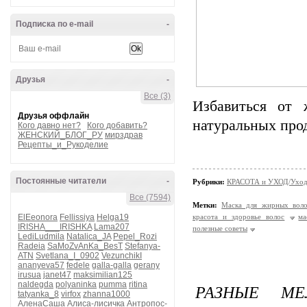
Подписка по e-mail
-
Друзья
-
Все (3)
Избавиться от 
Друзья оффлайн
натуральных прод
Кого давно нет?
Кого добавить?
ЖЕНСКИЙ_БЛОГ_РУ
мирздрав
Рецепты_и_Рукоделие
Постоянные читатели
-
Рубрики:
КРАСОТА и УХОД/Уход 
Все (7594)
Метки:
Маска для жирных воло
ElEeonora
Fellissiya
Helga19
красота и здоровье волос
ма
IRISHA___IRISHKA
Lama207
полезные советы
LediLudmila
Natalica_JA
Pepel_Rozi
Radeia
SaMoZvAnKa_BesT
Stefanya-
ATN
Svetlana_I_0902
VezunchikI
ananyeva57
fedele
galla-galla
gerany
irusua
janet47
maksimilian125
naldegda
polyaninka
pumma
ritina
РАЗНЫЕ МЕ
tatyanka_8
virfox
zhanna1000
АленаСаша
Алиса-лисичка
Антропос-