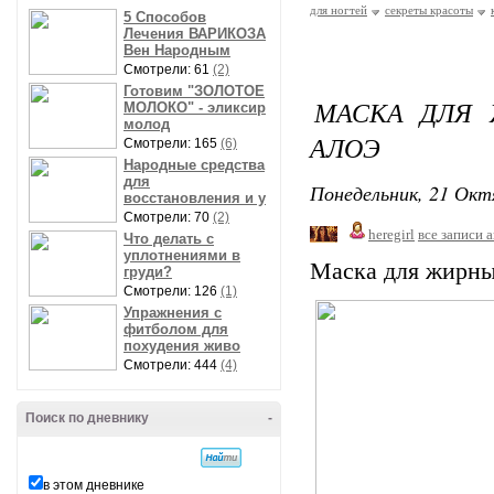
для ногтей
секреты красоты
5 Способов
Лечения ВАРИКОЗА
Вен Народным
Смотрели: 61
(2)
Готовим "ЗОЛОТОЕ
МАСКА ДЛЯ 
МОЛОКО" - эликсир
молод
АЛОЭ
Смотрели: 165
(6)
Народные средства
для
Понедельник, 21 Окт
восстановления и у
Смотрели: 70
(2)
heregirl
все записи 
Что делать с
уплотнениями в
Маска для жирных
груди?
Смотрели: 126
(1)
Упражнения с
фитболом для
похудения живо
Смотрели: 444
(4)
Поиск по дневнику
-
в этом дневнике