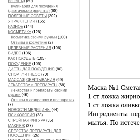
рецепты)
(80)
Кулинария для похудения
(диетические рецепты)
(68)
ПОЛЕЗНЫЕ СОВЕТЫ
(202)
УПРАЖНЕНИЯ
(155)
РАЗНОЕ
(144)
КОСМЕТИКА
(128)
Косметика своими руками
(100)
Отзывы о косметике
(2)
ЦЕЛЕБНЫЕ РАСТЕНИЯ
(106)
ВИДЕО
(106)
КАК ПОХУДЕТЬ
(105)
ПОХУДЕНИЕ
(105)
ДИЕТЫ ДЛЯ ПОХУДЕНИЯ
(80)
СПОРТ,ФИТНЕСС
(70)
МАССАЖ,ОБЕРТЫВАНИЯ
(69)
ЛЕКАРСТВА и ПРЕПАРАТЫ
(68)
Маска №1 Смета
Лекарства и препараты своими
руками
(46)
1 ст ложка жирн
Отзывы о лекарствах и препаратах
1 ст ложка оливк
(7)
НОВОСТИ МЕДИЦИНЫ
(44)
Ингредиенты пер
ПСИХОЛОГИЯ
(38)
СТРОЙНАЯ ФИГУРА
(35)
мытья. По истеч
МАКИЯЖ
(27)
СРЕДСТВА,ПРЕПАРАТЫ ДЛЯ
ПОХУДЕНИЯ
(26)