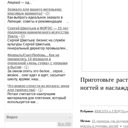
Aleplast — од...
Зеркало для вашего интерьера:
красивые варианты!
-
(0)
Как выбрать идеальное зеркало в
Липецке: советы и рекомендации ...
Сергей Шмотьев и ФОРЭС — 15 лет
поддержки камнерезного искусства
Урала
-
(0)
Сергей Шмотьев: бизнес на службе
культуры Сергей Шмотьев,
генеральный директор промышлен...
Февраль/Снег/Любовь... Как не
превратить 14 февраля в
очередной «день сурка» с уроками
и бытом
-
(1)
За окном опять это белое... серое...
вязкое... снег идет и идет, засыпает
Приготовьте рас
школу, кружки, наш...
Что можно сплести из ротанга: идеи
ногтей и наслаж
для творчества!
-
(1)
Ротанг считается наилучшим
материалов для плетения, который
используется как ...
Рубрики:
КРАСОТА и УХОД/Уход 
Видео
-
Метки:
10 рецептов для поддер
Все (56)
красота и здоровье ногтей
ухо