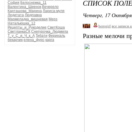
СПИСОК ПОЛЕ
София
Белоснежка_11
Валентина_Шиенок
Вечерело
Карташова_Марина
Лариса-муля
Четверг, 17 Октября
Ледитата
Людпавна
Мармеладка_вишневая
Мерз
Натальюшка_12
heregirl
все записи 
Рецепты_и_Рукоделие
СветКоша
СветланкаСК
Снегурочка_Людмила
Разные мелочи пр
Т_у_С_и_Ч_к_А
Тибати
Фериналь
бекарчик
елена_фурс
карга