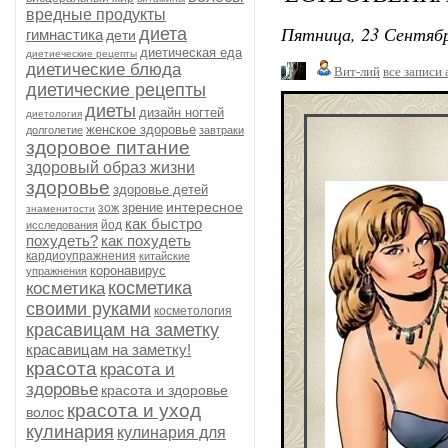
вредные продукты
Пятница, 23 Сентябр
диета
гимнастика
дети
диетическая еда
диетиеческие рецепты
диетические блюда
Вит-лий
все записи 
диетические рецепты
диеты
дизайн ногтей
диетология
женское здоровье
долголетие
завтраки
здоровое питание
здоровый образ жизни
здоровье
здоровье детей
интересное
зрение
зож
знаменитости
как быстро
йод
исследования
похудеть?
как похудеть
кардиоупражнения
китайские
коронавирус
упражнения
косметика
косметика
своими руками
косметология
красавицам на заметку
красавицам на заметку!
красота
красота и
здоровье
красота и здоровье
красота и уход
волос
кулинария
кулинария для