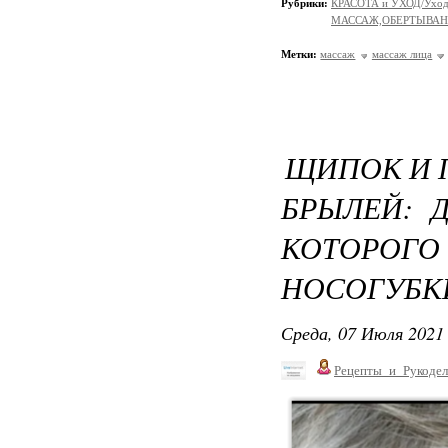
Рубрики:
КРАСОТА и УХОД/Уход 
МАССАЖ,ОБЕРТЫВА
Метки:
массаж
массаж лица
ЩИПОК И 
БРЫЛЕЙ: 
КОТОРОГ
НОСОГУБК
Среда, 07 Июля 2021 
Рецепты_и_Рукодел