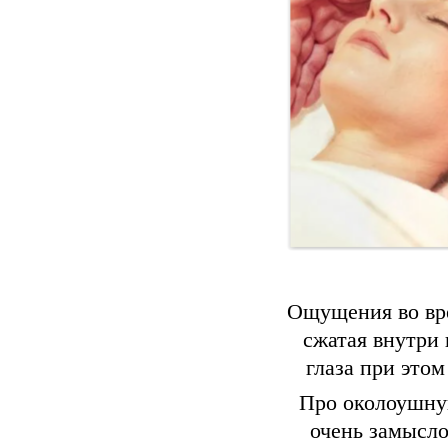
Ощущения во вре
сжатая внутри 
глаза при это
Про околоушную
очень замысло