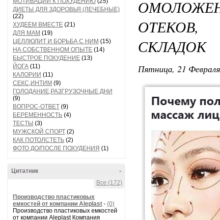
ОМОЛОЖ
МОТИВАЦИИ К ПОХУДЕНИЮ
(25)
ДИЕТЫ ДЛЯ ЗДОРОВЬЯ (ЛЕЧЕБНЫЕ)
(22)
ОТЕКОВ,
ХУДЕЕМ ВМЕСТЕ
(21)
ДЛЯ МАМ
(19)
СКЛАДОК
ЦЕЛЛЮЛИТ И БОРЬБА С НИМ
(15)
НА СОБСТВЕННОМ ОПЫТЕ
(14)
БЫСТРОЕ ПОХУДЕНИЕ
(13)
Пятница, 21 Февраля
ЙОГА
(11)
КАЛОРИИ
(11)
СЕКС,ИНТИМ
(9)
ГОЛОДАНИЕ,РАЗГРУЗОЧНЫЕ ДНИ
(9)
ВОПРОС-ОТВЕТ
(9)
БЕРЕМЕННОСТЬ
(4)
ТЕСТЫ
(3)
МУЖСКОЙ СПОРТ
(2)
КАК ПОТОЛСТЕТЬ
(2)
ФОТО ДО/ПОСЛЕ ПОХУДЕНИЯ
(1)
Цитатник
-
Все (172)
Производство пластиковых
емкостей от компании Aleplast
-
(0)
Производство пластиковых емкостей
от компании Aleplast Компания