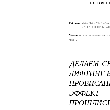
постоянн
Рубрики:
КРАСОТА и УХОД/Уход 
МАССАЖ,ОБЕРТЫВА
Метки:
массаж
массаж лица
лица
ДЕЛАЕМ С
ЛИФТИНГ В
ПРОВИСА
ЭФФЕКТ
ПРОШЛИСЬ