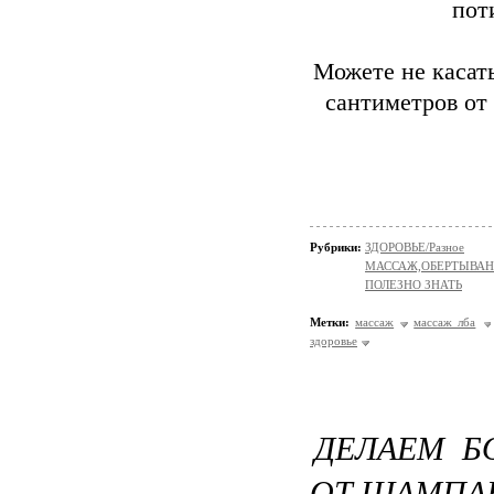
пот
Можете не касать
сантиметров от
Рубрики:
ЗДОРОВЬЕ/Разное
МАССАЖ,ОБЕРТЫВА
ПОЛЕЗНО ЗНАТЬ
Метки:
массаж
массаж лба
здоровье
ДЕЛАЕМ Б
ОТ ШАМПА