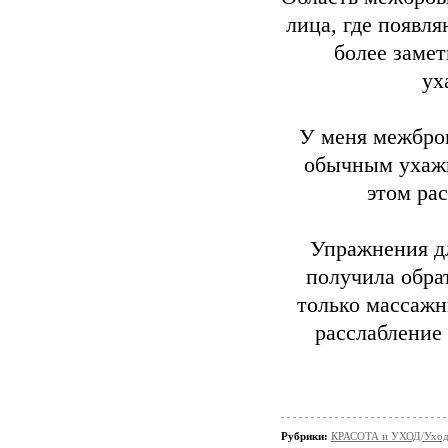
лица, где появл
более заме
ух
У меня межбров
обычным ухажи
этом рас
Упражнения дл
получила обра
только массажн
расслабление
Рубрики:
КРАСОТА и УХОД/Уход 