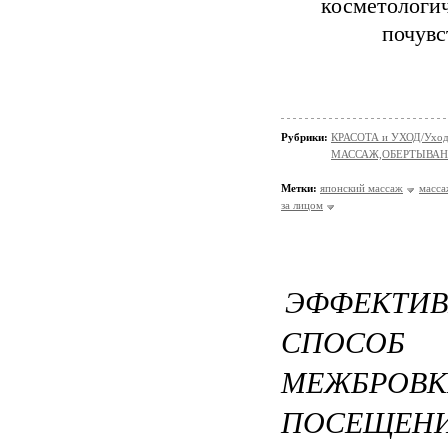
косметологи
почувс
Рубрики:
КРАСОТА и УХОД/Уход 
МАССАЖ,ОБЕРТЫВА
Метки:
японский массаж
масс
за лицом
ЭФФЕК
СПОСОБ
МЕЖБРОВКИ
ПОСЕЩЕНИ