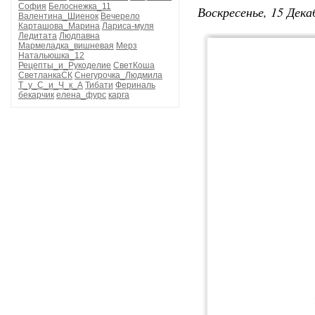
София
Белоснежка_11
Воскресенье, 15 Дека
Валентина_Шиенок
Вечерело
Карташова_Марина
Лариса-муля
Ледитата
Людпавна
Мармеладка_вишневая
Мерз
Натальюшка_12
Рецепты_и_Рукоделие
СветКоша
СветланкаСК
Снегурочка_Людмила
Т_у_С_и_Ч_к_А
Тибати
Фериналь
бекарчик
елена_фурс
карга