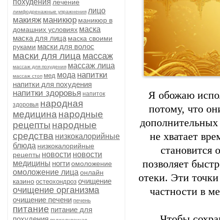
похудения
лечение
лицо
лимфодренажные упражнения
макияж
маникюр
маникюр в
маска
домашних условиях
маска для лица
маска своими
маски для волос
руками
маски для лица
массаж
массаж лица
массаж для похудения
напитки
мода
мед
массаж стоп
напитки для похудения
напитки здоровья
Я обожаю испол
напиток
народная
здоровья
потому, что он
медицина
народные
дополнительных 
рецепты
народные
средства
не хватает вр
низкокалорийные
блюда
низкокалорийные
становится 
новости
новости
рецепты
позволяет быстр
медицины
ногти
омоложение
омоложение лица
онлайн
отеки. Эти точки
очищение
казино
остеохондроз
очищение организма
частности в м
очищение печени
печень
питание
питание для
Чтобы сохра
похудения
поджелудочная