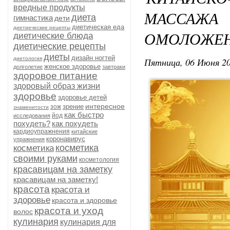
вредные продукты
МАССАЖ
диета
гимнастика
дети
диетическая еда
диетиеческие рецепты
ОМОЛОЖЕН
диетические блюда
диетические рецепты
диеты
дизайн ногтей
диетология
Пятница, 06 Июня 20
женское здоровье
долголетие
завтраки
здоровое питание
здоровый образ жизни
здоровье
здоровье детей
интересное
зрение
зож
знаменитости
как быстро
йод
исследования
похудеть?
как похудеть
кардиоупражнения
китайские
коронавирус
упражнения
косметика
косметика
своими руками
косметология
красавицам на заметку
красавицам на заметку!
красота
красота и
здоровье
красота и здоровье
красота и уход
волос
кулинария
кулинария для