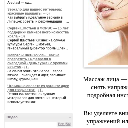
Aleplast — од...
Зеркало для вашего интерьера:
красивые варианты!
-
(0)
Как выбрать идеальное зеркало в
Липецке: советы и рекомендации ...
Сергей Шмотьев и ФОРЭС — 15 лет
поддержки камнерезного искусства
Урала
-
(0)
Сергей Шмотьев: бизнес на службе
культуры Сергей Шмотьев,
генеральный директор промышлен...
Февраль/Снег/Любовь... Как не
превратить 14 февраля в
очередной «день сурка» с уроками
и бытом
-
(1)
За окном опять это белое... серое...
вязкое... снег идет и идет, засыпает
Массаж лица — 
школу, кружки, наш...
снять напряж
Что можно сплести из ротанга: идеи
для творчества!
-
(1)
подробная инс
Ротанг считается наилучшим
материалов для плетения, который
используется как ...
Вы уделяете вн
Видео
-
упражнений ил
Все (56)