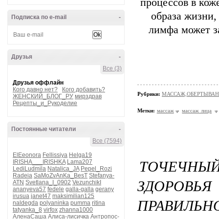
процессов в кож
образа жизни
Подписка по e-mail
-
лимфа может з
Друзья
-
Все (3)
Друзья оффлайн
Кого давно нет?
Кого добавить?
Рубрики:
МАССАЖ,ОБЕРТЫВА
ЖЕНСКИЙ_БЛОГ_РУ
мирздрав
Рецепты_и_Рукоделие
Метки:
массаж
массаж лица
Постоянные читатели
-
Все (7594)
ElEeonora
Fellissiya
Helga19
ТОЧЕЧНЫ
IRISHA___IRISHKA
Lama207
LediLudmila
Natalica_JA
Pepel_Rozi
Radeia
SaMoZvAnKa_BesT
Stefanya-
ЗДОРОВЬЯ
ATN
Svetlana_I_0902
VezunchikI
ananyeva57
fedele
galla-galla
gerany
irusua
janet47
maksimilian125
ПРАВИЛЬНО
naldegda
polyaninka
pumma
ritina
tatyanka_8
virfox
zhanna1000
АленаСаша
Алиса-лисичка
Антропос-