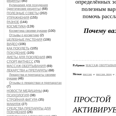
определённых зо
рецепты)
(80)
Кулинария для похудения
полезным вар
(диетические рецепты)
(68)
ПОЛЕЗНЫЕ СОВЕТЫ
(202)
помочь рассл
УПРАЖНЕНИЯ
(155)
РАЗНОЕ
(144)
КОСМЕТИКА
(128)
Почему ва
Косметика своими руками
(100)
Отзывы о косметике
(2)
ЦЕЛЕБНЫЕ РАСТЕНИЯ
(106)
ВИДЕО
(106)
КАК ПОХУДЕТЬ
(105)
ПОХУДЕНИЕ
(105)
ДИЕТЫ ДЛЯ ПОХУДЕНИЯ
(80)
СПОРТ,ФИТНЕСС
(70)
Рубрики:
МАССАЖ,ОБЕРТЫВА
МАССАЖ,ОБЕРТЫВАНИЯ
(69)
ЛЕКАРСТВА и ПРЕПАРАТЫ
(68)
Метки:
массаж
массаж лица
Лекарства и препараты своими
руками
(46)
Отзывы о лекарствах и препаратах
(7)
НОВОСТИ МЕДИЦИНЫ
(44)
ПСИХОЛОГИЯ
(38)
ПРОСТОЙ 
СТРОЙНАЯ ФИГУРА
(35)
МАКИЯЖ
(27)
АКТИВИРУ
СРЕДСТВА,ПРЕПАРАТЫ ДЛЯ
ПОХУДЕНИЯ
(26)