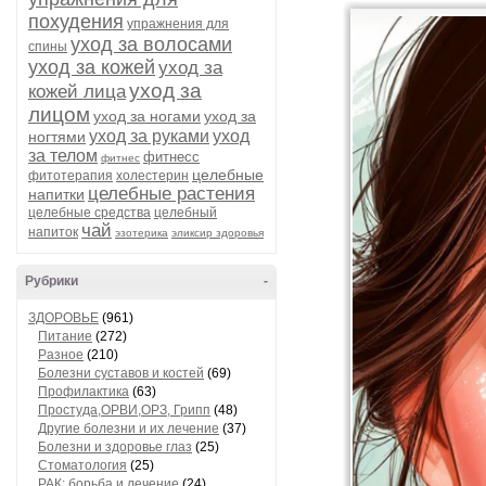
похудения
упражнения для
уход за волосами
спины
уход за кожей
уход за
уход за
кожей лица
лицом
уход за ногами
уход за
уход за руками
уход
ногтями
за телом
фитнесс
фитнес
целебные
фитотерапия
холестерин
целебные растения
напитки
целебные средства
целебный
чай
напиток
эзотерика
эликсир здоровья
Рубрики
-
ЗДОРОВЬЕ
(961)
Питание
(272)
Разное
(210)
Болезни суставов и костей
(69)
Профилактика
(63)
Простуда,ОРВИ,ОРЗ, Грипп
(48)
Другие болезни и их лечение
(37)
Болезни и здоровье глаз
(25)
Стоматология
(25)
РАК: борьба и лечение
(24)