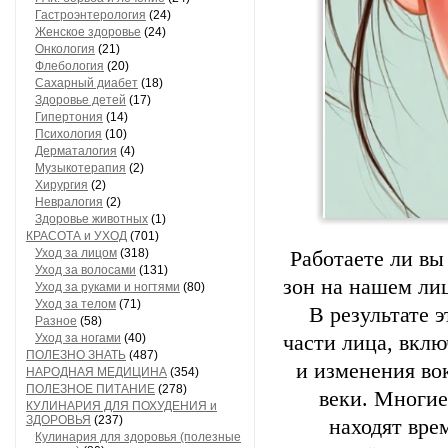
Гастроэнтерология
(24)
Женское здоровье
(24)
Онкология
(21)
Флебология
(20)
Сахарный диабет
(18)
Здоровье детей
(17)
Гипертония
(14)
Психология
(10)
Дерматалогия
(4)
Музыкотерапия
(2)
Хирургия
(2)
Невралогия
(2)
Здоровье животных
(1)
КРАСОТА и УХОД
(701)
Уход за лицом
(318)
Работаете ли вы
Уход за волосами
(131)
зон на нашем лиц
Уход за руками и ногтями
(80)
Уход за телом
(71)
В результате 
Разное
(58)
Уход за ногами
(40)
части лица, вклю
ПОЛЕЗНО ЗНАТЬ
(487)
и изменения во
НАРОДНАЯ МЕДИЦИНА
(354)
ПОЛЕЗНОЕ ПИТАНИЕ
(278)
веки. Многие 
КУЛИНАРИЯ ДЛЯ ПОХУДЕНИЯ и
ЗДОРОВЬЯ
(237)
находят вре
Кулинария для здоровья (полезные