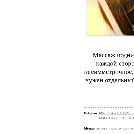
Массаж подним
каждой сторо
несимметричное,
нужен отдельный
Рубрики:
КРАСОТА и УХОД/Уход 
МАССАЖ,ОБЕРТЫВА
Метки:
красота и уход
уход за