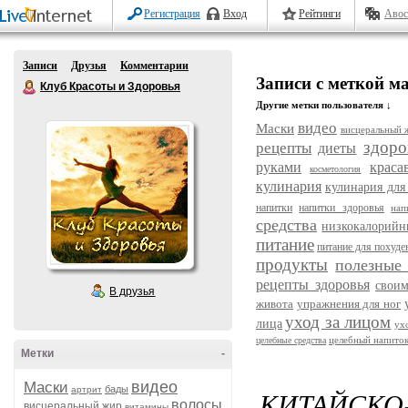
Регистрация
Вход
Рейтинги
Авос
Записи
Друзья
Комментарии
Записи с меткой м
Клуб Красоты и Здоровья
Другие метки пользователя ↓
видео
Маски
висцеральный 
здоро
рецепты
диеты
руками
краса
косметология
кулинария
кулинария для
напитки
напитки здоровья
нап
средства
низкокалорийн
питание
питание для похуде
продукты
полезные
рецепты здоровья
свои
В друзья
живота
упражнения для ног
уход за лицом
лица
ух
целебный напито
целебные средства
Метки
-
видео
Маски
бады
артрит
КИТАЙС
волосы
висцеральный жир
витамины