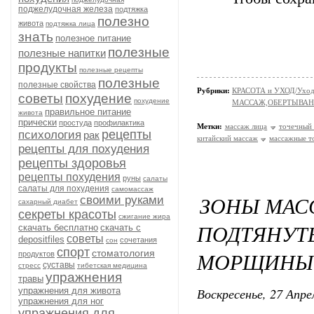
поджелудочная железа
подтяжка
полезно
живота
подтяжка лица
знать
полезное питание
полезные
полезные напитки
продукты
полезные рецепты
полезные
полезные свойства
Рубрики:
КРАСОТА и УХОД/Уход 
советы
похудение
похудение
МАССАЖ,ОБЕРТЫВА
правильное питание
живота
прически
простуда
профилактика
Метки:
массаж лица
точечный
рецепты
психология
рак
китайский массаж
массажные т
рецепты для похудения
рецепты здоровья
рецепты похудения
руны
салаты
салаты для похудения
самомассаж
ЗОНЫ МАС
своими руками
сахарный диабет
секреты красоты
сжигание жира
ПОДТЯН
скачать бесплатно
скачать с
советы
depositfiles
сочетания
сон
спорт
стоматология
МОРЩИНЫ 
продуктов
суставы
стресс
тибетская медицина
упражнения
травы
Воскресенье, 27 Апре
упражнения для живота
упражнения для ног
упражнения для