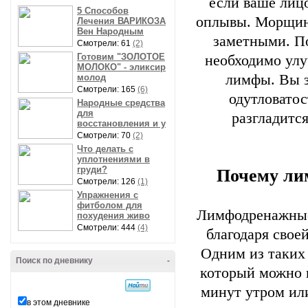
если ваше лицо
5 Способов
оплывы. Морщины
Лечения ВАРИКОЗА
Вен Народным
заметными. П
Смотрели: 61
(2)
Готовим "ЗОЛОТОЕ
необходимо ул
МОЛОКО" - эликсир
лимфы. Вы з
молод
Смотрели: 165
(6)
одутловатос
Народные средства
для
разгладитс
восстановления и у
Смотрели: 70
(2)
Что делать с
уплотнениями в
груди?
Почему ли
Смотрели: 126
(1)
Упражнения с
фитболом для
Лимфодренажные
похудения живо
Смотрели: 444
(4)
благодаря свое
Одним из таких
Поиск по дневнику
-
который можно 
минут утром ил
в этом дневнике