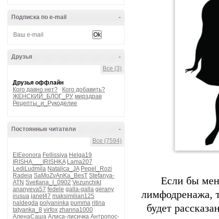
Подписка по e-mail
-
Друзья
-
Все (3)
Друзья оффлайн
Кого давно нет?
Кого добавить?
ЖЕНСКИЙ_БЛОГ_РУ
мирздрав
Рецепты_и_Рукоделие
Постоянные читатели
-
Все (7594)
ElEeonora
Fellissiya
Helga19
IRISHA___IRISHKA
Lama207
LediLudmila
Natalica_JA
Pepel_Rozi
Radeia
SaMoZvAnKa_BesT
Stefanya-
Если бы ме
ATN
Svetlana_I_0902
VezunchikI
ananyeva57
fedele
galla-galla
gerany
лимфодренажа, т
irusua
janet47
maksimilian125
naldegda
polyaninka
pumma
ritina
будет рассказа
tatyanka_8
virfox
zhanna1000
АленаСаша
Алиса-лисичка
Антропос-