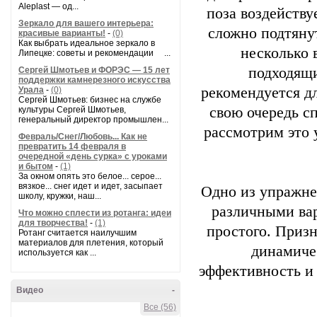
Aleplast — од...
поза воздейств
Зеркало для вашего интерьера:
сложно подтянут
красивые варианты!
-
(0)
Как выбрать идеальное зеркало в
несколько 
Липецке: советы и рекомендации ...
подходящи
Сергей Шмотьев и ФОРЭС — 15 лет
поддержки камнерезного искусства
рекомендуется д
Урала
-
(0)
Сергей Шмотьев: бизнес на службе
свою очередь с
культуры Сергей Шмотьев,
генеральный директор промышлен...
рассмотрим это 
Февраль/Снег/Любовь... Как не
превратить 14 февраля в
очередной «день сурка» с уроками
и бытом
-
(1)
За окном опять это белое... серое...
вязкое... снег идет и идет, засыпает
Одно из упражне
школу, кружки, наш...
различными вар
Что можно сплести из ротанга: идеи
для творчества!
-
(1)
простого. Призн
Ротанг считается наилучшим
материалов для плетения, который
динамиче
используется как ...
эффективность и
Видео
-
Все (56)