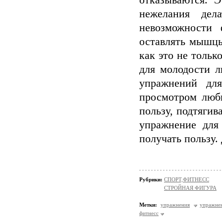
отказываются. 
нежелания дел
невозможности 
оставлять мышцы
как это не тольк
для молодости л
упражнений дл
просмотром люби
пользу, подтягив
упражнение для
получать пользу.
Рубрики:
СПОРТ,ФИТНЕСС
СТРОЙНАЯ ФИГУРА
Метки:
упражнения
упражне
фитнесс