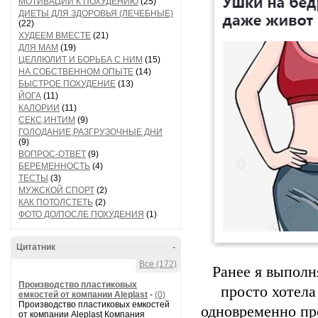
МОТИВАЦИИ К ПОХУДЕНИЮ
(25)
ДИЕТЫ ДЛЯ ЗДОРОВЬЯ (ЛЕЧЕБНЫЕ)
(22)
ХУДЕЕМ ВМЕСТЕ
(21)
ДЛЯ МАМ
(19)
ЦЕЛЛЮЛИТ И БОРЬБА С НИМ
(15)
НА СОБСТВЕННОМ ОПЫТЕ
(14)
БЫСТРОЕ ПОХУДЕНИЕ
(13)
ЙОГА
(11)
КАЛОРИИ
(11)
СЕКС,ИНТИМ
(9)
ГОЛОДАНИЕ,РАЗГРУЗОЧНЫЕ ДНИ
(9)
ВОПРОС-ОТВЕТ
(9)
БЕРЕМЕННОСТЬ
(4)
ТЕСТЫ
(3)
МУЖСКОЙ СПОРТ
(2)
КАК ПОТОЛСТЕТЬ
(2)
ФОТО ДО/ПОСЛЕ ПОХУДЕНИЯ
(1)
Цитатник
-
Все (172)
Ранее я выполн
Производство пластиковых
просто хотела
емкостей от компании Aleplast
-
(0)
Производство пластиковых емкостей
одновременно пр
от компании Aleplast Компания