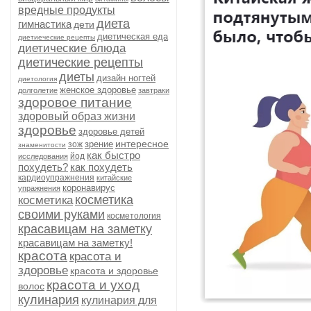
вредные продукты
диета
гимнастика
дети
диетическая еда
диетиеческие рецепты
диетические блюда
диетические рецепты
диеты
дизайн ногтей
диетология
женское здоровье
долголетие
завтраки
здоровое питание
здоровый образ жизни
здоровье
здоровье детей
интересное
зрение
зож
знаменитости
как быстро
йод
исследования
похудеть?
как похудеть
кардиоупражнения
китайские
коронавирус
упражнения
косметика
косметика
своими руками
косметология
красавицам на заметку
красавицам на заметку!
красота
красота и
здоровье
красота и здоровье
красота и уход
волос
кулинария
кулинария для