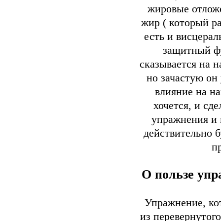
жировые отложе
жир ( который р
есть и висцера
защитный фу
сказывается на н
но зачастую он 
влияние на на
хочется, и сд
упражнения и 
действительно б
п
О пользе упр
Упражнение, ко
из перевернутого