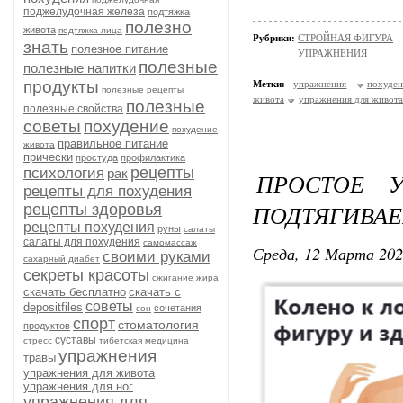
поджелудочная железа
подтяжка
полезно
живота
подтяжка лица
Рубрики:
СТРОЙНАЯ ФИГУРА
знать
полезное питание
УПРАЖНЕНИЯ
полезные
полезные напитки
продукты
Метки:
упражнения
похуден
полезные рецепты
живота
упражнения для живота
полезные
полезные свойства
советы
похудение
похудение
правильное питание
живота
прически
простуда
профилактика
рецепты
психология
рак
ПРОСТОЕ 
рецепты для похудения
ПОДТЯГИВАЕ
рецепты здоровья
рецепты похудения
руны
салаты
салаты для похудения
самомассаж
Среда, 12 Марта 202
своими руками
сахарный диабет
секреты красоты
сжигание жира
скачать бесплатно
скачать с
советы
depositfiles
сочетания
сон
спорт
стоматология
продуктов
суставы
стресс
тибетская медицина
упражнения
травы
упражнения для живота
упражнения для ног
упражнения для