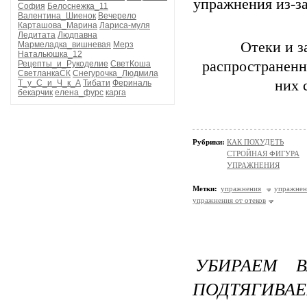
упражнения из-за
София
Белоснежка_11
Валентина_Шиенок
Вечерело
Карташова_Марина
Лариса-муля
Ледитата
Людпавна
Отеки и з
Мармеладка_вишневая
Мерз
Натальюшка_12
распространенн
Рецепты_и_Рукоделие
СветКоша
СветланкаСК
Снегурочка_Людмила
них 
Т_у_С_и_Ч_к_А
Тибати
Фериналь
бекарчик
елена_фурс
карга
Рубрики:
КАК ПОХУДЕТЬ
СТРОЙНАЯ ФИГУРА
УПРАЖНЕНИЯ
Метки:
упражнения
упражнен
упражнения от отеков
УБИРАЕМ 
ПОДТЯГИВ