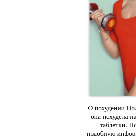
О похудении Пол
она похудела н
таблетки. Н
подобную информ