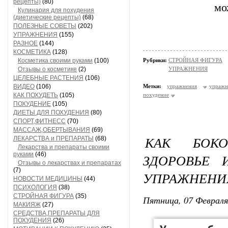
рецепты)
(80)
мо
Кулинария для похудения
(диетические рецепты)
(68)
ПОЛЕЗНЫЕ СОВЕТЫ
(202)
УПРАЖНЕНИЯ
(155)
РАЗНОЕ
(144)
КОСМЕТИКА
(128)
Косметика своими руками
(100)
Рубрики:
СТРОЙНАЯ ФИГУРА
Отзывы о косметике
(2)
УПРАЖНЕНИЯ
ЦЕЛЕБНЫЕ РАСТЕНИЯ
(106)
ВИДЕО
(106)
Метки:
упражнения
упраж
КАК ПОХУДЕТЬ
(105)
похудение
ПОХУДЕНИЕ
(105)
ДИЕТЫ ДЛЯ ПОХУДЕНИЯ
(80)
СПОРТ,ФИТНЕСС
(70)
МАССАЖ,ОБЕРТЫВАНИЯ
(69)
КАК БОКО
ЛЕКАРСТВА и ПРЕПАРАТЫ
(68)
Лекарства и препараты своими
руками
(46)
ЗДОРОВЬЕ 
Отзывы о лекарствах и препаратах
(7)
УПРАЖНЕНИ
НОВОСТИ МЕДИЦИНЫ
(44)
ПСИХОЛОГИЯ
(38)
СТРОЙНАЯ ФИГУРА
(35)
Пятница, 07 Февраля
МАКИЯЖ
(27)
СРЕДСТВА,ПРЕПАРАТЫ ДЛЯ
ПОХУДЕНИЯ
(26)