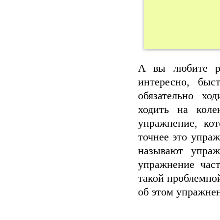
А вы любите ра
интересно, быс
обязательно хо
ходить на коле
упражнение, ко
точнее это упра
называют упраж
упражнение част
такой проблемной
об этом упражнен