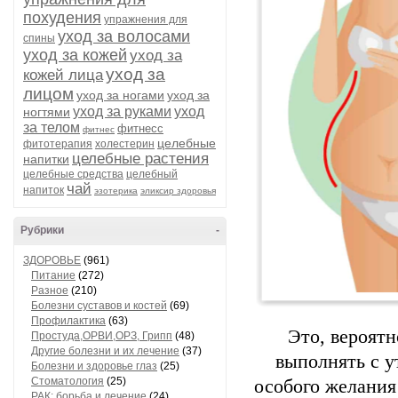
похудения
упражнения для
уход за волосами
спины
уход за кожей
уход за
уход за
кожей лица
лицом
уход за ногами
уход за
уход за руками
уход
ногтями
за телом
фитнесс
фитнес
целебные
фитотерапия
холестерин
целебные растения
напитки
целебные средства
целебный
чай
напиток
эзотерика
эликсир здоровья
Рубрики
-
ЗДОРОВЬЕ
(961)
Питание
(272)
Разное
(210)
Болезни суставов и костей
(69)
Профилактика
(63)
Это, вероятн
Простуда,ОРВИ,ОРЗ, Грипп
(48)
Другие болезни и их лечение
(37)
выполнять с у
Болезни и здоровье глаз
(25)
Стоматология
(25)
особого желания
РАК: борьба и лечение
(24)