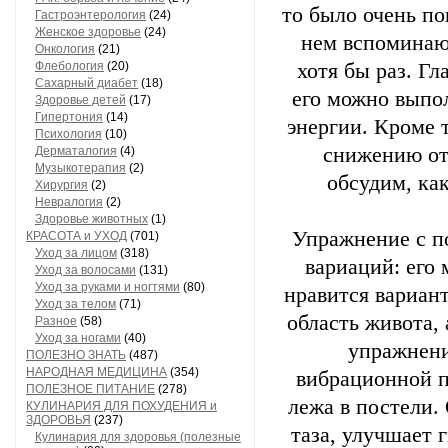
то было очень по
Гастроэнтерология
(24)
Женское здоровье
(24)
нем вспоминаю
Онкология
(21)
Флебология
(20)
хотя бы раз. Г
Сахарный диабет
(18)
его можно выпол
Здоровье детей
(17)
Гипертония
(14)
энергии. Кроме 
Психология
(10)
снижению от
Дерматалогия
(4)
Музыкотерапия
(2)
обсудим, ка
Хирургия
(2)
Невралогия
(2)
Здоровье животных
(1)
Упражнение с п
КРАСОТА и УХОД
(701)
Уход за лицом
(318)
вариаций: его 
Уход за волосами
(131)
Уход за руками и ногтями
(80)
нравится вариан
Уход за телом
(71)
область живота,
Разное
(58)
Уход за ногами
(40)
упражнени
ПОЛЕЗНО ЗНАТЬ
(487)
НАРОДНАЯ МЕДИЦИНА
(354)
вибрационной п
ПОЛЕЗНОЕ ПИТАНИЕ
(278)
лежа в постели.
КУЛИНАРИЯ ДЛЯ ПОХУДЕНИЯ и
ЗДОРОВЬЯ
(237)
таза, улучшает 
Кулинария для здоровья (полезные