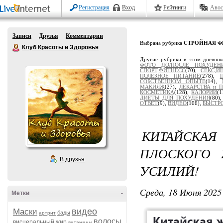
Регистрация
Вход
Рейтинги
Авос
Записи
Друзья
Комментарии
Выбрана рубрика
СТРОЙНАЯ Ф
Клуб Красоты и Здоровья
Другие рубрики в этом дневни
ФОТО ДО/ПОСЛЕ ПОХУДЕН
СПОРТ,ФИТНЕСС
(70),
СЕКС,И
ПОЛЕЗНОЕ ПИТАНИЕ
(278),
СОБСТВЕННОМ ОПЫТЕ
(14),
МАКИЯЖ
(27),
ЛЕКАРСТВА и 
КОСМЕТИКА
(128),
КАЛОРИИ
(1
ДИЕТЫ ДЛЯ ПОХУДЕНИЯ
(80)
ОТВЕТ
(9),
ВИДЕО
(106),
БЫСТР
КИТАЙСКА
ПЛОСКОГО 
В друзья
УСИЛИЙ!
Среда, 18 Июня 2025 
Метки
-
видео
Маски
бады
артрит
волосы
висцеральный жир
витамины