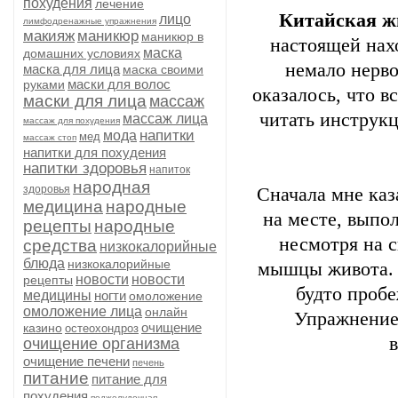
похудения
лечение
Китайская ж
лицо
лимфодренажные упражнения
макияж
маникюр
маникюр в
настоящей нахо
маска
домашних условиях
немало нерво
маска для лица
маска своими
маски для волос
руками
оказалось, что 
маски для лица
массаж
читать инструкц
массаж лица
массаж для похудения
напитки
мода
мед
массаж стоп
напитки для похудения
напитки здоровья
напиток
народная
здоровья
Сначала мне каз
медицина
народные
на месте, выпо
рецепты
народные
несмотря на с
средства
низкокалорийные
блюда
низкокалорийные
мышцы живота. Ч
новости
новости
рецепты
будто пробе
медицины
ногти
омоложение
омоложение лица
онлайн
Упражнение 
очищение
казино
остеохондроз
очищение организма
очищение печени
печень
питание
питание для
похудения
поджелудочная