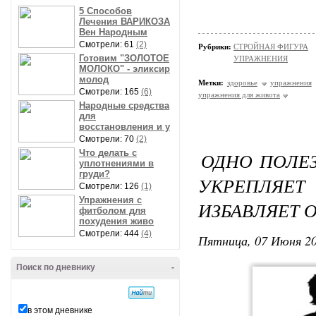
5 Способов
Лечения ВАРИКОЗА
Вен Народным
Смотрели: 61
(2)
Рубрики:
СТРОЙНАЯ ФИГУРА
Готовим "ЗОЛОТОЕ
УПРАЖНЕНИЯ
МОЛОКО" - эликсир
молод
Метки:
здоровье
упражнения
Смотрели: 165
(6)
упражнения для живота
Народные средства
для
восстановления и у
Смотрели: 70
(2)
Что делать с
ОДНО ПОЛЕ
уплотнениями в
груди?
УКРЕПЛЯ
Смотрели: 126
(1)
Упражнения с
ИЗБАВЛЯЕТ 
фитболом для
похудения живо
Смотрели: 444
(4)
Пятница, 07 Июня 20
Поиск по дневнику
-
в этом дневнике