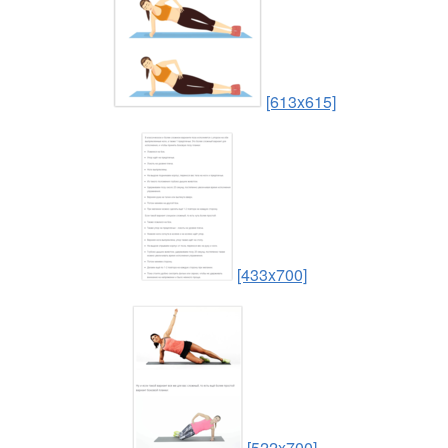
[613x615]
[433x700]
[522x700]