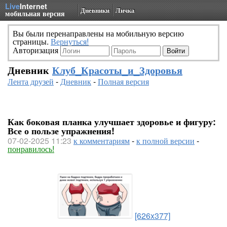
Live
Internet
Дневники
Личка
мобильная версия
Вы были перенаправлены на мобильную версию
страницы.
Вернуться!
Авторизация
Дневник
Клуб_Красоты_и_Здоровья
Лента друзей
-
Дневник
-
Полная версия
Как боковая планка улучшает здоровье и фигуру:
Все о пользе упражнения!
07-02-2025 11:23
к комментариям
-
к полной версии
-
понравилось!
[626x377]