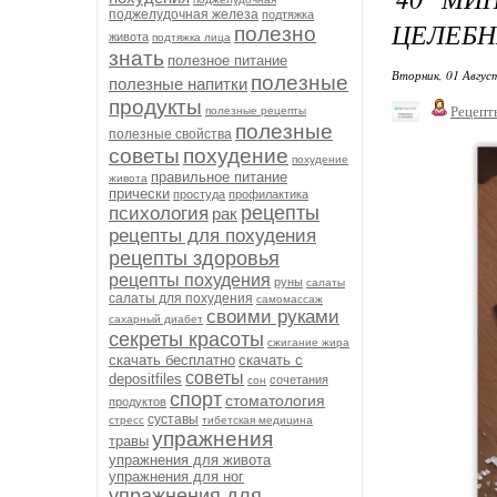
поджелудочная железа
подтяжка
ЦЕЛЕБН
полезно
живота
подтяжка лица
знать
полезное питание
Вторник, 01 Авгус
полезные
полезные напитки
продукты
Рецепт
полезные рецепты
полезные
полезные свойства
советы
похудение
похудение
правильное питание
живота
прически
простуда
профилактика
рецепты
психология
рак
рецепты для похудения
рецепты здоровья
рецепты похудения
руны
салаты
салаты для похудения
самомассаж
своими руками
сахарный диабет
секреты красоты
сжигание жира
скачать бесплатно
скачать с
советы
depositfiles
сочетания
сон
спорт
стоматология
продуктов
суставы
стресс
тибетская медицина
упражнения
травы
упражнения для живота
упражнения для ног
упражнения для