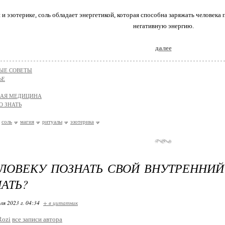
 и эзотерике, соль обладает энергетикой, которая способна заряжать человека 
негативную энергию.
далее
ЫЕ СОВЕТЫ
ЬЕ
НАЯ МЕДИЦИНА
О ЗНАТЬ
соль
магия
ритуалы
эзотерика
ЛОВЕКУ ПОЗНАТЬ СВОЙ ВНУТРЕННИЙ
ЛАТЬ?
ля 2023 г. 04:34
+ в цитатник
Rozi
все записи автора