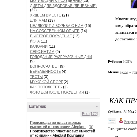
МОТИВАЦИИ К ПОХУДЕНИЮ
(25)
ДИЕТЫ ДЛЯ ЗДОРОВЬЯ (ЛЕЧЕБНЫЕ)
(22)
ХУДЕЕМ ВМЕСТЕ
(21)
Многие люди
ДЛЯ МАМ
(19)
кому обрати
ЦЕЛЛЮЛИТ И БОРЬБА С НИМ
(15)
НА СОБСТВЕННОМ ОПЫТЕ
(14)
записаться 
БЫСТРОЕ ПОХУДЕНИЕ
(13)
достаточно 
ЙОГА
(11)
КАЛОРИИ
(11)
СЕКС,ИНТИМ
(9)
ГОЛОДАНИЕ,РАЗГРУЗОЧНЫЕ ДНИ
(9)
Рубрики:
ЙОГА
ВОПРОС-ОТВЕТ
(9)
БЕРЕМЕННОСТЬ
(4)
Метки:
руны
ру
ТЕСТЫ
(3)
МУЖСКОЙ СПОРТ
(2)
КАК ПОТОЛСТЕТЬ
(2)
ФОТО ДО/ПОСЛЕ ПОХУДЕНИЯ
(1)
КАК ПР
Цитатник
-
Суббота, 13 Мая 2
Все (172)
Рецепт
Производство пластиковых
емкостей от компании Aleplast
-
(0)
Это цитата соо
Производство пластиковых емкостей
от компании Aleplast Компания