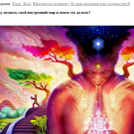
бщения
Pepel_Rozi
[
Прочитать целиком
+
В свой цитатник или сообщество!
]
у познать свой внутренний мир и зачем это делать?