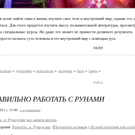
 хотят найти смысл жизни, изучить свое тело и внутренний мир, однако это да
ться. Для этого придется изучить массу познавательной литературы, просмо
на специальные курсы. Но даже это может не принести должного результата.
просто познать суть человека и его внутренний мир с помощью рун.
далее
нология
рунософия
психология
эзотерика
йога
чакры
АВИЛЬНО РАБОТАТЬ С РУНАМИ
023 г. 15:00
+ в цитатник
ы_и_Рукоделие
все записи автора
бщения
Рецепты_и_Рукоделие
[
Прочитать целиком
+
В свой цитатник или соо