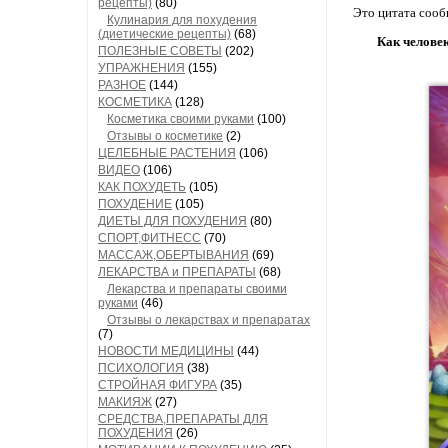
рецепты)
(80)
Это цитата соо
Кулинария для похудения
(диетические рецепты)
(68)
Как человек
ПОЛЕЗНЫЕ СОВЕТЫ
(202)
УПРАЖНЕНИЯ
(155)
РАЗНОЕ
(144)
КОСМЕТИКА
(128)
Косметика своими руками
(100)
Отзывы о косметике
(2)
ЦЕЛЕБНЫЕ РАСТЕНИЯ
(106)
ВИДЕО
(106)
КАК ПОХУДЕТЬ
(105)
ПОХУДЕНИЕ
(105)
ДИЕТЫ ДЛЯ ПОХУДЕНИЯ
(80)
СПОРТ,ФИТНЕСС
(70)
МАССАЖ,ОБЕРТЫВАНИЯ
(69)
ЛЕКАРСТВА и ПРЕПАРАТЫ
(68)
Лекарства и препараты своими
руками
(46)
Отзывы о лекарствах и препаратах
(7)
НОВОСТИ МЕДИЦИНЫ
(44)
ПСИХОЛОГИЯ
(38)
СТРОЙНАЯ ФИГУРА
(35)
МАКИЯЖ
(27)
СРЕДСТВА,ПРЕПАРАТЫ ДЛЯ
ПОХУДЕНИЯ
(26)