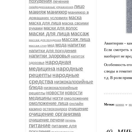
похудения
лечение
лицо
лимфодренажные упражнения
макияж
маникюр
маникюр в
маска
домашних условиях
маска для лица
маска своими
маски для волос
руками
маски для лица
массаж
массаж лица
массаж для похудения
Авантюрин – кам
напитки
мода
мед
массаж стоп
Если смотреть 
напитки для похудения
напитки здоровья
наоборот не вре
напиток
народная
здоровья
Особенность его
медицина
народные
слюды и гематит
рецепты
народные
т.д. В роли при
средства
низкокалорийные
блюда
низкокалорийные
новости
новости
рецепты
медицины
ногти
омоложение
омоложение лица
онлайн
Метки:
камни
м
очищение
казино
остеохондроз
очищение организма
очищение печени
печень
питание
питание для
40 МИ
похудения
поджелудочная