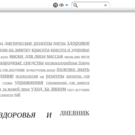
здоровое
диетические рецепты
диеты
да
красота
цам на заметку
красота и здоровье
маски для лица
массаж
мода
 волос
массаж лица
народные средства
низкокалорийные блюда
полезно знать
е для похудения
поджелудочная железа
дение
рецепты
психология
рецепты для
рак
упражнения
упражнения для живота
суставы
уход за лицом
д за кожей лица
уход за руками
чай
 напиток
ЗДОРОВЬЯ И
ДНЕВНИК