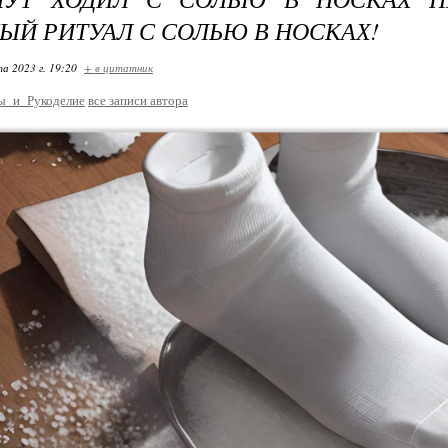
ЫЙ РИТУАЛ С СОЛЬЮ В НОСКАХ!
та 2023 г. 19:20
+ в цитатник
ы_и_Рукоделие
все записи автора