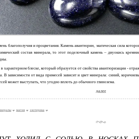
ень благополучия и процветания. Камень авантюрин, магическая сила которого
химический состав минерала, то этот поделочный камень – двуокись кремни
дны.
 в характерном блеске, который образуется от свойства авантюризации - отра
а. В зависимости от вида примесей зависит и цвет минерала: синий, коричнев
месей может выступать, что угодно вплоть до обычного глинозема.
далее
инералы
магия
эзотерика
НУТ ХОДИЛ С СОЛЬЮ В НОСКАХ П