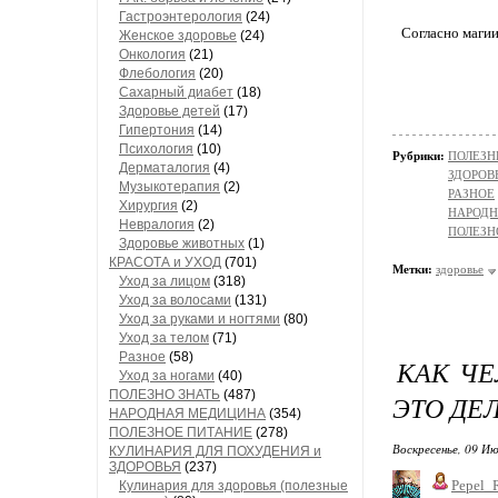
Гастроэнтерология
(24)
Согласно магии
Женское здоровье
(24)
Онкология
(21)
Флебология
(20)
Сахарный диабет
(18)
Здоровье детей
(17)
Гипертония
(14)
Психология
(10)
Рубрики:
ПОЛЕЗН
Дерматалогия
(4)
ЗДОРОВ
Музыкотерапия
(2)
РАЗНОЕ
Хирургия
(2)
НАРОД
Невралогия
(2)
ПОЛЕЗН
Здоровье животных
(1)
КРАСОТА и УХОД
(701)
Метки:
здоровье
Уход за лицом
(318)
Уход за волосами
(131)
Уход за руками и ногтями
(80)
Уход за телом
(71)
Разное
(58)
КАК ЧЕ
Уход за ногами
(40)
ПОЛЕЗНО ЗНАТЬ
(487)
ЭТО ДЕ
НАРОДНАЯ МЕДИЦИНА
(354)
ПОЛЕЗНОЕ ПИТАНИЕ
(278)
Воскресенье, 09 Ию
КУЛИНАРИЯ ДЛЯ ПОХУДЕНИЯ и
ЗДОРОВЬЯ
(237)
Pepel_
Кулинария для здоровья (полезные