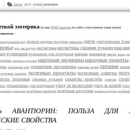
Авось
из (+ сутки) дневников
еткой эзотерика
(и еще
94365 записям
на сайте сопоставлена такая метка)
зователя ↓
диета
диетические блю
волосы
вредные продукты
висцеральный жир
гимнастика
ровье
косметика своими руками
красави
косметика
зож
как похудеть
ход
кулинария
маникюр
кулинария для похудения
макияж
маска
маски для
народная медицина
народные рецепты
доровья
напиток здоровья
питание
очищение организма
цины
питани
омоложение лица
очищение печени
полезные продукты
поху
полезные советы
полезные напитки
секреты красоты
епты здоровья
спорт
своими руками
советы
уход за волосами
уход за кожей
ухо
ног
упражнения для похудения
целебные растения
целебные напитки
целебный
тотерапия
холестерин
целебные средства
НЬ АВАНТЮРИН: ПОЛЬЗА ДЛЯ 
СКИЕ СВОЙСТВА