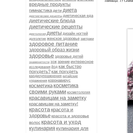
Пятница, 15 Сентя
вредные продукты
диета
гимнастика
дети
диетическая еда
диетиеческие рецепты
диетические блюда
диетические рецепты
диеты
дизайн ногтей
диетология
женское здоровье
долголетие
завтраки
здоровое питание
здоровый образ жизни
здоровье
здоровье детей
интересное
зрение
зож
знаменитости
как быстро
йод
исследования
похудеть?
как похудеть
кардиоупражнения
китайские
коронавирус
упражнения
косметика
косметика
своими руками
косметология
красавицам на заметку
красавицам на заметку!
красота
красота и
здоровье
красота и здоровье
красота и уход
волос
кулинария
кулинария для