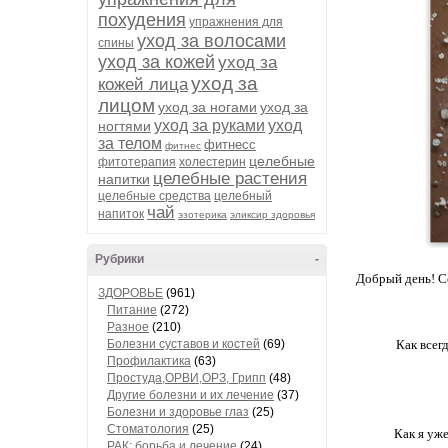
похудения
упражнения для
уход за волосами
спины
уход за кожей
уход за
уход за
кожей лица
лицом
уход за ногами
уход за
уход за руками
уход
ногтями
за телом
фитнесс
фитнес
целебные
фитотерапия
холестерин
целебные растения
напитки
целебные средства
целебный
чай
напиток
эзотерика
эликсир здоровья
Рубрики
-
Добрый день! Се
ЗДОРОВЬЕ
(961)
Питание
(272)
Разное
(210)
Болезни суставов и костей
(69)
Как всег
Профилактика
(63)
Простуда,ОРВИ,ОРЗ, Грипп
(48)
Другие болезни и их лечение
(37)
Болезни и здоровье глаз
(25)
Стоматология
(25)
Как я уже
РАК: борьба и лечение
(24)