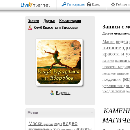
Регистрация
Вход
Рейтинги
Записи
Друзья
Комментарии
Записи с м
Клуб Красоты и Здоровья
Другие метки поль
видео
Маски
питание
здо
красота и у
напитки
напитки з
новости меди
полезное питание
рец
похудения
упражнения для 
уход за телом
фи
В друзья
КАМЕ
Метки
-
МАГИЧЕ
видео
Маски
бады
артрит
волосы
висцеральный жир
витамины