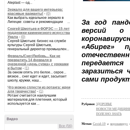
Aleplast — од...
Зеркало для вашего интерьера:
красивые варианты!
-
(0)
Как выбрать идеальное зеркало в
За год панд
Липецке: советы и рекомендации ...
версий о 
Сергей Шмотьев и ФОРЭС — 15 лет
поддержки камнерезного искусства
коронавирусн
Урала
-
(0)
Сергей Шмотьев: бизнес на службе
«Абирег» п
культуры Сергей Шмотьев,
генеральный директор промышлен...
отечественн
Февраль/Снег/Любовь... Как не
превратить 14 февраля в
передается
очередной «день сурка» с уроками
и бытом
-
(1)
заразиться 
За окном опять это белое... серое...
вязкое... снег идет и идет, засыпает
сами продук
школу, кружки, наш...
Что можно сплести из ротанга: идеи
для творчества!
-
(1)
Ротанг считается наилучшим
материалов для плетения, который
используется как ...
Рубрики:
ЗДОРОВЬЕ
НОВОСТИ МЕДИЦИН
ПОЛЕЗНО ЗНАТЬ
Видео
-
Метки:
Covid-19
коронавирус
Все (56)