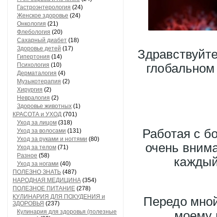
Гастроэнтерология
(24)
Женское здоровье
(24)
Онкология
(21)
Флебология
(20)
Сахарный диабет
(18)
Здоровье детей
(17)
Здравствуйте
Гипертония
(14)
Психология
(10)
глобальном
Дерматалогия
(4)
Музыкотерапия
(2)
Хирургия
(2)
Невралогия
(2)
Здоровье животных
(1)
КРАСОТА и УХОД
(701)
Уход за лицом
(318)
Работая с б
Уход за волосами
(131)
Уход за руками и ногтями
(80)
очень вним
Уход за телом
(71)
Разное
(58)
каждый
Уход за ногами
(40)
ПОЛЕЗНО ЗНАТЬ
(487)
НАРОДНАЯ МЕДИЦИНА
(354)
ПОЛЕЗНОЕ ПИТАНИЕ
(278)
КУЛИНАРИЯ ДЛЯ ПОХУДЕНИЯ и
Передо мной
ЗДОРОВЬЯ
(237)
Кулинария для здоровья (полезные
моему 