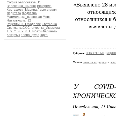
София
Белоснежка_11
«Выявлено 28 из
Валентина_Шиенок
Вечерело
Карташова_Марина
Лариса-муля
относящихс
Ледитата
Людпавна
Мармеладка_вишневая
Мерз
относящихся к б
Натальюшка_12
Рецепты_и_Рукоделие
СветКоша
выявлены д
СветланкаСК
Снегурочка_Людмила
Т_у_С_и_Ч_к_А
Тибати
Фериналь
бекарчик
елена_фурс
карга
Рубрики:
НОВОСТИ МЕДИЦИН
Метки:
новости медицины
кор
У COVID
ХРОНИЧЕСКО
Понедельник, 11 Янва