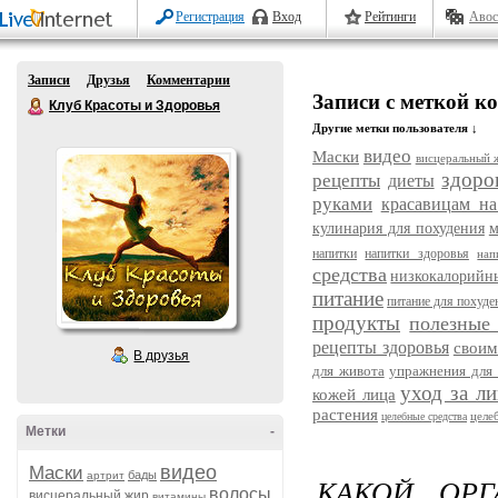
Регистрация
Вход
Рейтинги
Авос
Записи
Друзья
Комментарии
Записи с меткой к
Клуб Красоты и Здоровья
Другие метки пользователя ↓
видео
Маски
висцеральный 
здоро
рецепты
диеты
руками
красавицам на
кулинария для похудения
м
напитки
напитки здоровья
нап
средства
низкокалорийн
питание
питание для похуде
продукты
полезные
рецепты здоровья
своим
В друзья
для живота
упражнения для 
уход за л
кожей лица
растения
целе
целебные средства
Метки
-
видео
Маски
бады
артрит
КАКОЙ ОР
волосы
висцеральный жир
витамины