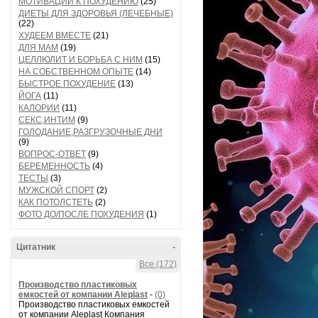
МОТИВАЦИИ К ПОХУДЕНИЮ
(25)
ДИЕТЫ ДЛЯ ЗДОРОВЬЯ (ЛЕЧЕБНЫЕ)
(22)
ХУДЕЕМ ВМЕСТЕ
(21)
ДЛЯ МАМ
(19)
ЦЕЛЛЮЛИТ И БОРЬБА С НИМ
(15)
НА СОБСТВЕННОМ ОПЫТЕ
(14)
БЫСТРОЕ ПОХУДЕНИЕ
(13)
ЙОГА
(11)
КАЛОРИИ
(11)
СЕКС,ИНТИМ
(9)
ГОЛОДАНИЕ,РАЗГРУЗОЧНЫЕ ДНИ
(9)
ВОПРОС-ОТВЕТ
(9)
БЕРЕМЕННОСТЬ
(4)
ТЕСТЫ
(3)
МУЖСКОЙ СПОРТ
(2)
КАК ПОТОЛСТЕТЬ
(2)
ФОТО ДО/ПОСЛЕ ПОХУДЕНИЯ
(1)
Цитатник
-
Все (172)
Производство пластиковых
емкостей от компании Aleplast
-
(0)
Производство пластиковых емкостей
от компании Aleplast Компания