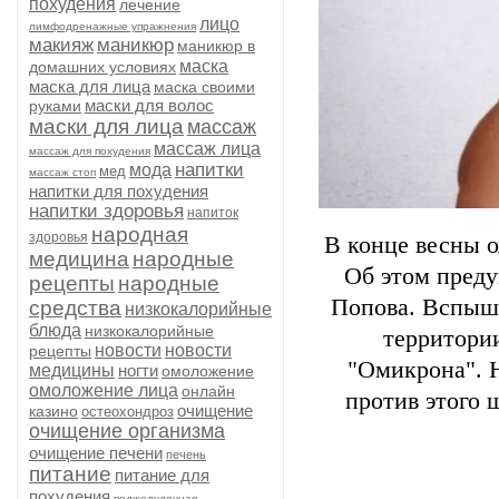
похудения
лечение
лицо
лимфодренажные упражнения
макияж
маникюр
маникюр в
маска
домашних условиях
маска для лица
маска своими
маски для волос
руками
маски для лица
массаж
массаж лица
массаж для похудения
напитки
мода
мед
массаж стоп
напитки для похудения
напитки здоровья
напиток
народная
здоровья
В конце весны 
медицина
народные
Об этом преду
рецепты
народные
Попова. Вспыш
средства
низкокалорийные
блюда
низкокалорийные
территори
новости
новости
рецепты
"Омикрона". 
медицины
ногти
омоложение
омоложение лица
онлайн
против этого 
очищение
казино
остеохондроз
очищение организма
очищение печени
печень
питание
питание для
похудения
поджелудочная