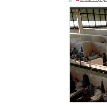
Рецепты_и_Рукодел