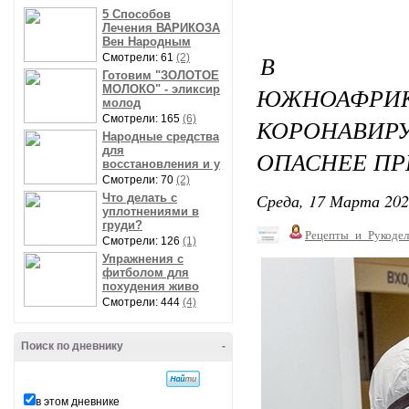
5 Способов
Лечения ВАРИКОЗА
Вен Народным
В РО
Смотрели: 61
(2)
Готовим "ЗОЛОТОЕ
ЮЖНОАФ
МОЛОКО" - эликсир
молод
Смотрели: 165
(6)
КОРОНАВИР
Народные средства
для
ОПАСНЕЕ ПР
восстановления и у
Смотрели: 70
(2)
Среда, 17 Марта 202
Что делать с
уплотнениями в
груди?
Рецепты_и_Рукодел
Смотрели: 126
(1)
Упражнения с
фитболом для
похудения живо
Смотрели: 444
(4)
Поиск по дневнику
-
в этом дневнике