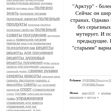
поджелудочная железа
подтяжка
"Арктур" - бол
полезно
живота
подтяжка лица
Сейчас он шир
знать
полезное питание
полезные
полезные напитки
странах. Однако 
продукты
полезные рецепты
без серьезных
полезные
полезные свойства
мутирует. И п
советы
похудение
похудение
правильное питание
предыдущие. П
живота
прически
простуда
профилактика
"старыми" вариа
рецепты
психология
рак
рецепты для похудения
рецепты здоровья
рецепты похудения
руны
салаты
салаты для похудения
самомассаж
своими руками
сахарный диабет
секреты красоты
сжигание жира
скачать бесплатно
скачать с
Рубрики:
ЗДОРОВЬЕ/Простуда,О
советы
depositfiles
ЗДОРОВЬЕ/Разное
сочетания
сон
спорт
стоматология
продуктов
Метки:
ковид2019
штаммы
суставы
стресс
тибетская медицина
упражнения
вакцинация
вирусы
травы
упражнения для живота
упражнения для ног
упражнения для