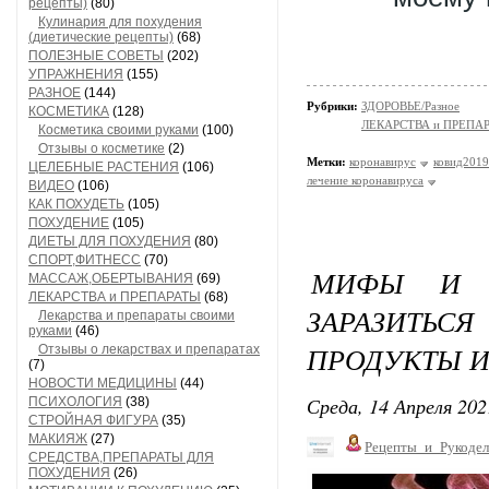
рецепты)
(80)
Кулинария для похудения
(диетические рецепты)
(68)
ПОЛЕЗНЫЕ СОВЕТЫ
(202)
УПРАЖНЕНИЯ
(155)
РАЗНОЕ
(144)
Рубрики:
ЗДОРОВЬЕ/Разное
КОСМЕТИКА
(128)
ЛЕКАРСТВА и ПРЕПА
Косметика своими руками
(100)
Отзывы о косметике
(2)
Метки:
коронавирус
ковид2019
ЦЕЛЕБНЫЕ РАСТЕНИЯ
(106)
лечение коронавируса
ВИДЕО
(106)
КАК ПОХУДЕТЬ
(105)
ПОХУДЕНИЕ
(105)
ДИЕТЫ ДЛЯ ПОХУДЕНИЯ
(80)
СПОРТ,ФИТНЕСС
(70)
МИФЫ И Р
МАССАЖ,ОБЕРТЫВАНИЯ
(69)
ЛЕКАРСТВА и ПРЕПАРАТЫ
(68)
ЗАРАЗИТЬС
Лекарства и препараты своими
руками
(46)
ПРОДУКТЫ И
Отзывы о лекарствах и препаратах
(7)
НОВОСТИ МЕДИЦИНЫ
(44)
Среда, 14 Апреля 202
ПСИХОЛОГИЯ
(38)
СТРОЙНАЯ ФИГУРА
(35)
МАКИЯЖ
(27)
Рецепты_и_Рукодел
СРЕДСТВА,ПРЕПАРАТЫ ДЛЯ
ПОХУДЕНИЯ
(26)