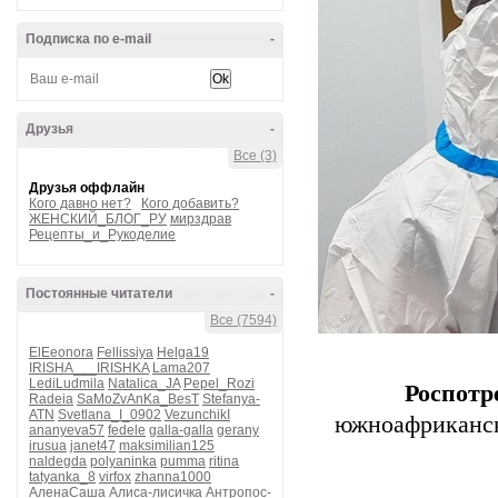
Подписка по e-mail
-
Друзья
-
Все (3)
Друзья оффлайн
Кого давно нет?
Кого добавить?
ЖЕНСКИЙ_БЛОГ_РУ
мирздрав
Рецепты_и_Рукоделие
Постоянные читатели
-
Все (7594)
ElEeonora
Fellissiya
Helga19
IRISHA___IRISHKA
Lama207
LediLudmila
Natalica_JA
Pepel_Rozi
Роспотр
Radeia
SaMoZvAnKa_BesT
Stefanya-
ATN
Svetlana_I_0902
VezunchikI
южноафриканск
ananyeva57
fedele
galla-galla
gerany
irusua
janet47
maksimilian125
naldegda
polyaninka
pumma
ritina
tatyanka_8
virfox
zhanna1000
АленаСаша
Алиса-лисичка
Антропос-