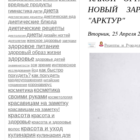
вредные продукты
НОВЫЙ ЗА
диета
гимнастика
дети
диетическая еда
"АРКТУР"
диетиеческие рецепты
диетические блюда
диетические рецепты
Вторник, 25 Апреля 2
диеты
дизайн ногтей
диетология
женское здоровье
долголетие
завтраки
здоровое питание
Рецепты_и_Рукодел
здоровый образ жизни
здоровье
здоровье детей
интересное
зрение
зож
знаменитости
как быстро
йод
исследования
похудеть?
как похудеть
кардиоупражнения
китайские
коронавирус
упражнения
косметика
косметика
своими руками
косметология
красавицам на заметку
красавицам на заметку!
красота
красота и
здоровье
красота и здоровье
красота и уход
волос
кулинария
кулинария для