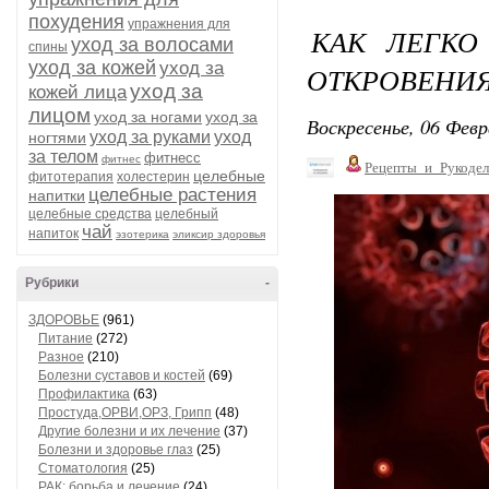
похудения
упражнения для
КАК ЛЕГКО
уход за волосами
спины
уход за кожей
уход за
ОТКРОВЕНИЯ
уход за
кожей лица
лицом
уход за ногами
уход за
Воскресенье, 06 Февр
уход за руками
уход
ногтями
за телом
фитнесс
фитнес
Рецепты_и_Рукодел
целебные
фитотерапия
холестерин
целебные растения
напитки
целебные средства
целебный
чай
напиток
эзотерика
эликсир здоровья
Рубрики
-
ЗДОРОВЬЕ
(961)
Питание
(272)
Разное
(210)
Болезни суставов и костей
(69)
Профилактика
(63)
Простуда,ОРВИ,ОРЗ, Грипп
(48)
Другие болезни и их лечение
(37)
Болезни и здоровье глаз
(25)
Стоматология
(25)
РАК: борьба и лечение
(24)