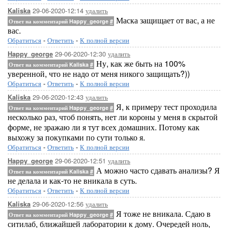
29-06-2020-12:14
удалить
Kaliska
Маска защищает от вас, а не
Ответ на комментарий Happy_george
#
вас.
Обратиться
-
Ответить
-
К полной версии
29-06-2020-12:30
удалить
Happy_george
Ну, как же быть на 100%
Ответ на комментарий Kaliska
#
уверенной, что не надо от меня никого защищать?))
Обратиться
-
Ответить
-
К полной версии
29-06-2020-12:43
удалить
Kaliska
Я, к примеру тест проходила
Ответ на комментарий Happy_george
#
несколько раз, чтоб понять, нет ли короны у меня в скрытой
форме, не зражаю ли я тут всех домашних. Потому как
выхожу за покупками по сути только я.
Обратиться
-
Ответить
-
К полной версии
29-06-2020-12:51
удалить
Happy_george
А можно часто сдавать анализы? Я
Ответ на комментарий Kaliska
#
не делала и как-то не вникала в суть.
Обратиться
-
Ответить
-
К полной версии
29-06-2020-12:56
удалить
Kaliska
Я тоже не вникала. Сдаю в
Ответ на комментарий Happy_george
#
ситилаб, ближайшей лаборатории к дому. Очередей ноль,