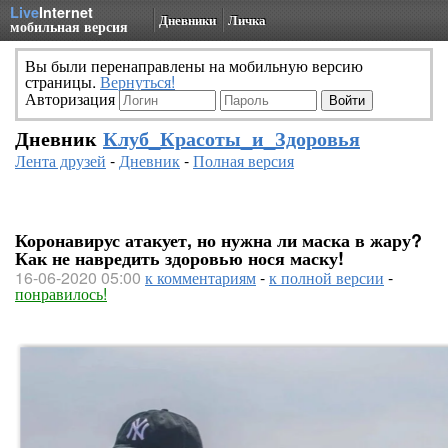
Live
Internet
Дневники
Личка
мобильная версия
Вы были перенаправлены на мобильную версию
страницы.
Вернуться!
Авторизация
Дневник
Клуб_Красоты_и_Здоровья
Лента друзей
-
Дневник
-
Полная версия
Коронавирус атакует, но нужна ли маска в жару?
Как не навредить здоровью нося маску!
16-06-2020 05:00
к комментариям
-
к полной версии
-
понравилось!