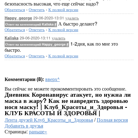
безопасность высокая, что еще сейчас надо?
Обратиться
-
Ответить
-
К полной версии
29-06-2020-13:01
удалить
Happy_george
А быстро делают?
Ответ на комментарий Kaliska
#
Обратиться
-
Ответить
-
К полной версии
29-06-2020-13:11
удалить
Kaliska
1-2дня, как по мне это
Ответ на комментарий Happy_george
#
быстро.
Обратиться
-
Ответить
-
К полной версии
Комментарии (8):
вверх^
Вы сейчас не можете прокомментировать это сообщение.
Дневник Коронавирус атакует, но нужна ли
маска в жару? Как не навредить здоровью
нося маску! | Клуб_Красоты_и_Здоровья -
КЛУБ КРАСОТЫ И ЗДОРОВЬЯ |
Лента друзей Клуб_Красоты_и_Здоровья
/
Полная версия
Добавить в друзья
Страницы:
раньше»