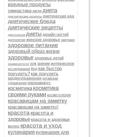
вредные продукты
диета
гимнастика
дети
диетическая еда
диетиеческие рецепты
диетические блюда
диетические рецепты
диеты
дизайн ногтей
диетология
женское здоровье
долголетие
завтраки
здоровое питание
здоровый образ жизни
здоровье
здоровье детей
интересное
зрение
зож
знаменитости
как быстро
йод
исследования
похудеть?
как похудеть
кардиоупражнения
китайские
коронавирус
упражнения
косметика
косметика
своими руками
косметология
красавицам на заметку
красавицам на заметку!
красота
красота и
здоровье
красота и здоровье
красота и уход
волос
кулинария
кулинария для