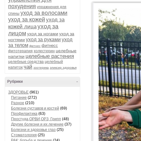
похудения
упражнения для
уход за волосами
спины
уход за кожей
уход за
уход за
кожей лица
лицом
уход за ногами
уход за
уход за руками
уход
ногтями
за телом
фитнесс
фитнес
целебные
фитотерапия
холестерин
целебные растения
напитки
целебные средства
целебный
чай
напиток
эзотерика
эликсир здоровья
Рубрики
-
ЗДОРОВЬЕ
(961)
Питание
(272)
Разное
(210)
Болезни суставов и костей
(69)
Профилактика
(63)
Простуда,ОРВИ,ОРЗ, Грипп
(48)
Другие болезни и их лечение
(37)
Болезни и здоровье глаз
(25)
Стоматология
(25)
РАК: борьба и лечение
(24)