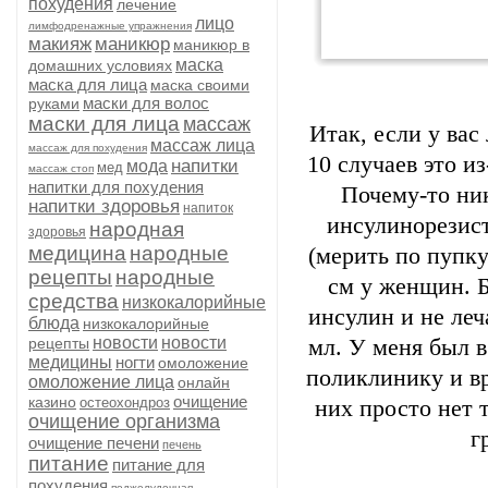
похудения
лечение
лицо
лимфодренажные упражнения
макияж
маникюр
маникюр в
маска
домашних условиях
маска для лица
маска своими
маски для волос
руками
маски для лица
массаж
Итак, если у вас
массаж лица
массаж для похудения
10 случаев это и
напитки
мода
мед
массаж стоп
напитки для похудения
Почему-то ник
напитки здоровья
напиток
инсулинорезист
народная
здоровья
медицина
народные
(мерить по пупку
рецепты
народные
см у женщин. Б
средства
низкокалорийные
инсулин и не леч
блюда
низкокалорийные
новости
новости
рецепты
мл. У меня был в
медицины
ногти
омоложение
поликлинику и вр
омоложение лица
онлайн
очищение
казино
остеохондроз
них просто нет т
очищение организма
г
очищение печени
печень
питание
питание для
похудения
поджелудочная