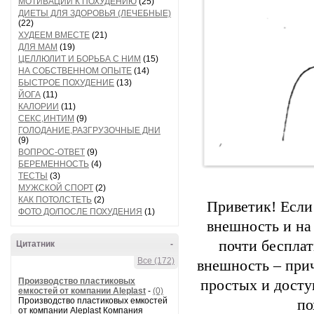
МОТИВАЦИИ К ПОХУДЕНИЮ
(25)
ДИЕТЫ ДЛЯ ЗДОРОВЬЯ (ЛЕЧЕБНЫЕ)
(22)
ХУДЕЕМ ВМЕСТЕ
(21)
ДЛЯ МАМ
(19)
ЦЕЛЛЮЛИТ И БОРЬБА С НИМ
(15)
НА СОБСТВЕННОМ ОПЫТЕ
(14)
БЫСТРОЕ ПОХУДЕНИЕ
(13)
ЙОГА
(11)
КАЛОРИИ
(11)
СЕКС,ИНТИМ
(9)
ГОЛОДАНИЕ,РАЗГРУЗОЧНЫЕ ДНИ
(9)
ВОПРОС-ОТВЕТ
(9)
БЕРЕМЕННОСТЬ
(4)
ТЕСТЫ
(3)
МУЖСКОЙ СПОРТ
(2)
КАК ПОТОЛСТЕТЬ
(2)
Приветик! Если
ФОТО ДО/ПОСЛЕ ПОХУДЕНИЯ
(1)
внешность и на 
почти бесплат
Цитатник
-
Все (172)
внешность – прич
Производство пластиковых
простых и досту
емкостей от компании Aleplast
-
(0)
Производство пластиковых емкостей
по
от компании Aleplast Компания