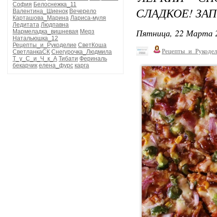
София
Белоснежка_11
СЛАДКОЕ! ЗА
Валентина_Шиенок
Вечерело
Карташова_Марина
Лариса-муля
Ледитата
Людпавна
Пятница, 22 Марта 2
Мармеладка_вишневая
Мерз
Натальюшка_12
Рецепты_и_Рукоделие
СветКоша
Рецепты_и_Рукодел
СветланкаСК
Снегурочка_Людмила
Т_у_С_и_Ч_к_А
Тибати
Фериналь
бекарчик
елена_фурс
карга