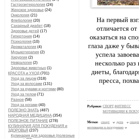
Гастроэнтерология
(24)
Женское здоровье
(24)
Онкология
(21)
На первый вз
Флебология
(20)
Сахарный диабет
(18)
отличается от
Здоровье детей
(17)
оказаться на сп
Гипертония
(14)
Психология
(10)
глаза даже у бы
Дерматалогия
(4)
Музыкотерапия
(2)
успела завоева
Хирургия
(2)
несколько раз
Невралогия
(2)
Здоровье животных
(1)
диеты, благодар
КРАСОТА и УХОД
(701)
Уход за лицом
(318)
пресса, похв
Уход за волосами
(131)
Уход за руками и ногтями
(80)
Уход за телом
(71)
Разное
(58)
Уход за ногами
(40)
Рубрики:
СПОРТ,ФИТНЕСС
ПОЛЕЗНО ЗНАТЬ
(487)
МОТИВАЦИИ К ПОХ
НАРОДНАЯ МЕДИЦИНА
(354)
ПОЛЕЗНОЕ ПИТАНИЕ
(278)
Метки:
спорт
дети
спорт
КУЛИНАРИЯ ДЛЯ ПОХУДЕНИЯ и
мотивации к похудению
ЗДОРОВЬЯ
(237)
Кулинария для здоровья (полезные