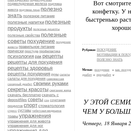
Вот смотрите
поджелудочная железа
подтяжка
полезно
живота
конфетку. У 
подтяжка лица
знать
полезное питание
быстренько раст
полезные
полезные напитки
хорошо
продукты
полезные рецепты
полезные
полезные свойства
советы
похудение
похудение
правильное питание
живота
Рубрики:
ПОХУДЕНИЕ
прически
простуда
профилактика
МОТИВАЦИИ К ПОХ
рецепты
психология
рак
ПОЛЕЗНО ЗНАТЬ
рецепты для похудения
рецепты здоровья
Метки:
похудение
как похуд
рецепты похудения
руны
салаты
диабет
предиабет
салаты для похудения
самомассаж
своими руками
сахарный диабет
секреты красоты
сжигание жира
скачать бесплатно
скачать с
У ЭТОЙ СЕМИ
советы
depositfiles
сочетания
сон
спорт
стоматология
продуктов
ЧЕМ У БОЛЬШ
суставы
стресс
тибетская медицина
упражнения
травы
упражнения для живота
Четверг, 18 Января 2
упражнения для ног
упражнения для