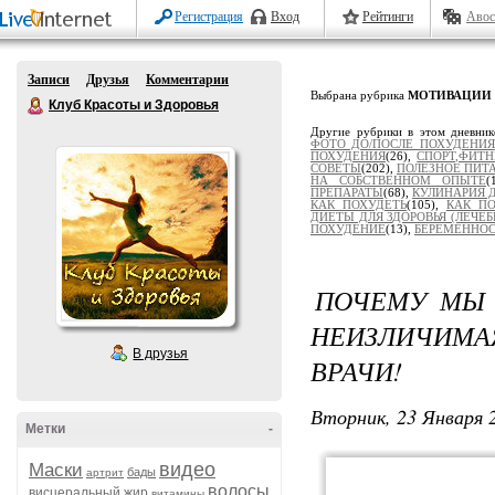
Регистрация
Вход
Рейтинги
Авос
Записи
Друзья
Комментарии
Выбрана рубрика
МОТИВАЦИИ
Клуб Красоты и Здоровья
Другие рубрики в этом дневни
ФОТО ДО/ПОСЛЕ ПОХУДЕНИЯ
ПОХУДЕНИЯ
(26),
СПОРТ,ФИТН
СОВЕТЫ
(202),
ПОЛЕЗНОЕ ПИТ
НА СОБСТВЕННОМ ОПЫТЕ
(
ПРЕПАРАТЫ
(68),
КУЛИНАРИЯ Д
КАК ПОХУДЕТЬ
(105),
КАК ПО
ДИЕТЫ ДЛЯ ЗДОРОВЬЯ (ЛЕЧЕ
ПОХУДЕНИЕ
(13),
БЕРЕМЕННОС
ПОЧЕМУ МЫ 
НЕИЗЛИЧИМА
В друзья
ВРАЧИ!
Вторник, 23 Января 2
Метки
-
видео
Маски
бады
артрит
волосы
висцеральный жир
витамины