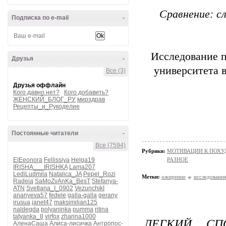
Сравнение: с
Подписка по e-mail
-
Исследование 
Друзья
-
университета 
Все (3)
Друзья оффлайн
Кого давно нет?
Кого добавить?
ЖЕНСКИЙ_БЛОГ_РУ
мирздрав
Рецепты_и_Рукоделие
Постоянные читатели
-
Все (7594)
Рубрики:
МОТИВАЦИИ К ПОХ
ElEeonora
Fellissiya
Helga19
РАЗНОЕ
IRISHA___IRISHKA
Lama207
LediLudmila
Natalica_JA
Pepel_Rozi
Метки:
ожирение
исследовани
Radeia
SaMoZvAnKa_BesT
Stefanya-
ATN
Svetlana_I_0902
VezunchikI
ananyeva57
fedele
galla-galla
gerany
irusua
janet47
maksimilian125
naldegda
polyaninka
pumma
ritina
tatyanka_8
virfox
zhanna1000
ЛЕГКИЙ С
АленаСаша
Алиса-лисичка
Антропос-