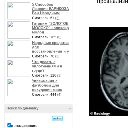
проанализи
5 Способов
Лечения ВАРИКОЗА
Вен Народным
Смотрели: 61
(2)
Готовим "ЗОЛОТОЕ
МОЛОКО" - эликсир
молод
Смотрели: 165
(6)
Народные средства
для
восстановления и у
Смотрели: 70
(2)
Что делать с
уплотнениями в
груди?
Смотрели: 126
(1)
Упражнения с
фитболом для
похудения живо
Смотрели: 444
(4)
Поиск по дневнику
-
в этом дневнике