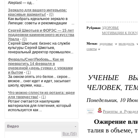
Aleplast — од...
Зеркало для вашего интерьера:
красивые варианты!
-
(0)
Как выбрать идеальное зеркало в
Липецке: советы и рекомендации ...
Рубрики:
ЗДОРОВЬЕ
Сергей Шмотьев и ФОРЭС — 15 лет
МОТИВАЦИИ К ПОХ
поддержки камнерезного искусства
Урала
-
(0)
Сергей Шмотьев: бизнес на службе
Метки:
здоровье
молодость
культуры Сергей Шмотьев,
советы
генеральный директор промышлен...
Февраль/Снег/Любовь... Как не
превратить 14 февраля в
очередной «день сурка» с уроками
и бытом
-
(1)
УЧЕНЫЕ В
За окном опять это белое... серое...
вязкое... снег идет и идет, засыпает
ЧЕЛОВЕК, ТЕ
школу, кружки, наш...
Что можно сплести из ротанга: идеи
для творчества!
-
(1)
Понедельник, 10 Июн
Ротанг считается наилучшим
материалов для плетения, который
используется как ...
Рецепты_и_Рукодел
Ожирение влия
Видео
-
талия в объеме,
Все (56)