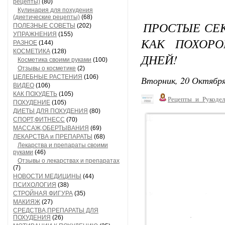
рецепты)
(80)
Кулинария для похудения
(диетические рецепты)
(68)
ПРОСТЫЕ СЕК
ПОЛЕЗНЫЕ СОВЕТЫ
(202)
УПРАЖНЕНИЯ
(155)
КАК ПОХОРО
РАЗНОЕ
(144)
КОСМЕТИКА
(128)
ДНЕЙ!
Косметика своими руками
(100)
Отзывы о косметике
(2)
ЦЕЛЕБНЫЕ РАСТЕНИЯ
(106)
Вторник, 20 Октября
ВИДЕО
(106)
КАК ПОХУДЕТЬ
(105)
Рецепты_и_Рукодел
ПОХУДЕНИЕ
(105)
ДИЕТЫ ДЛЯ ПОХУДЕНИЯ
(80)
СПОРТ,ФИТНЕСС
(70)
МАССАЖ,ОБЕРТЫВАНИЯ
(69)
ЛЕКАРСТВА и ПРЕПАРАТЫ
(68)
Лекарства и препараты своими
руками
(46)
Отзывы о лекарствах и препаратах
(7)
НОВОСТИ МЕДИЦИНЫ
(44)
ПСИХОЛОГИЯ
(38)
СТРОЙНАЯ ФИГУРА
(35)
МАКИЯЖ
(27)
СРЕДСТВА,ПРЕПАРАТЫ ДЛЯ
ПОХУДЕНИЯ
(26)