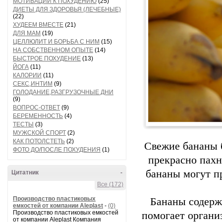
МОТИВАЦИИ К ПОХУДЕНИЮ
(25)
ДИЕТЫ ДЛЯ ЗДОРОВЬЯ (ЛЕЧЕБНЫЕ)
(22)
ХУДЕЕМ ВМЕСТЕ
(21)
ДЛЯ МАМ
(19)
ЦЕЛЛЮЛИТ И БОРЬБА С НИМ
(15)
НА СОБСТВЕННОМ ОПЫТЕ
(14)
БЫСТРОЕ ПОХУДЕНИЕ
(13)
ЙОГА
(11)
КАЛОРИИ
(11)
СЕКС,ИНТИМ
(9)
ГОЛОДАНИЕ,РАЗГРУЗОЧНЫЕ ДНИ
(9)
ВОПРОС-ОТВЕТ
(9)
БЕРЕМЕННОСТЬ
(4)
ТЕСТЫ
(3)
МУЖСКОЙ СПОРТ
(2)
КАК ПОТОЛСТЕТЬ
(2)
Свежие бананы 
ФОТО ДО/ПОСЛЕ ПОХУДЕНИЯ
(1)
прекрасно пахн
бананы могут пр
Цитатник
-
Все (172)
Производство пластиковых
Бананы содерж
емкостей от компании Aleplast
-
(0)
Производство пластиковых емкостей
помогает органи
от компании Aleplast Компания