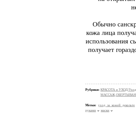
н
Обычно санскр
кожа лица получа
использования сы
получает горазд
Рубрики:
КРАСОТА и УХОД/Уход 
МАССАЖ,ОБЕРТЫВА
Метки:
уход за кожей декольте
руками
маски