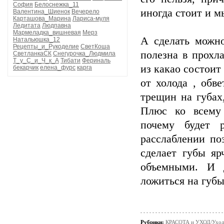
София
Белоснежка_11
иногда стоит и м
Валентина_Шиенок
Вечерело
Карташова_Марина
Лариса-муля
Ледитата
Людпавна
Мармеладка_вишневая
Мерз
А сделать мож
Натальюшка_12
Рецепты_и_Рукоделие
СветКоша
полезна в прохл
СветланкаСК
Снегурочка_Людмила
Т_у_С_и_Ч_к_А
Тибати
Фериналь
из какао состоит
бекарчик
елена_фурс
карга
от холода , обв
трещин на губах
Плюс ко всему 
почему будет 
расслаблении по
сделает губы яр
объемными. И 
ложиться на губы
Рубрики:
КРАСОТА и УХОД/Уход 