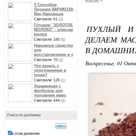
волосами
5 Способов
Лечения ВАРИКОЗА
Вен Народным
Смотрели: 61
(2)
Готовим "ЗОЛОТОЕ
ПУХЛЫЙ И
МОЛОКО" - эликсир
молод
ДЕЛАЕМ МАС
Смотрели: 165
(6)
Народные средства
В ДОМАШНИХ
для
восстановления и у
Смотрели: 70
(2)
Воскресенье, 01 Октя
Что делать с
уплотнениями в
груди?
Смотрели: 126
(1)
Упражнения с
фитболом для
похудения живо
Смотрели: 444
(4)
Поиск по дневнику
-
в этом дневнике