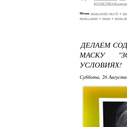
КОСМЕТИКА/Косметика
Метки:
маска-скраб для губ
ма
маска с какао
маски
маска с
ДЕЛАЕМ СО
МАСКУ "
УСЛОВИЯХ!
Суббота, 26 Августа