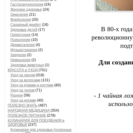
Гастроэнтерология
(24)
Женское здоровье
(24)
Онкология
(21)
Флебология
(20)
Сахарный диабет
(18)
В 80-х год
Здоровье детей
(17)
Гипертония
(14)
революционну
Психология
(10)
подт
Дерматалогия
(4)
Музыкотерапия
(2)
Хирургия
(2)
Невралогия
(2)
Для создан
Здоровье животных
(1)
КРАСОТА и УХОД
(701)
Уход за лицом
(318)
Уход за волосами
(131)
Уход за руками и ногтями
(80)
Уход за телом
(71)
- 1 чайная л
Разное
(58)
Уход за ногами
(40)
использ
ПОЛЕЗНО ЗНАТЬ
(487)
НАРОДНАЯ МЕДИЦИНА
(354)
ПОЛЕЗНОЕ ПИТАНИЕ
(278)
КУЛИНАРИЯ ДЛЯ ПОХУДЕНИЯ и
ЗДОРОВЬЯ
(237)
Кулинария для здоровья (полезные