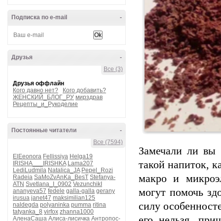
Подписка по e-mail
-
Друзья
-
Все (3)
Друзья оффлайн
Кого давно нет?
Кого добавить?
ЖЕНСКИЙ_БЛОГ_РУ
мирздрав
Рецепты_и_Рукоделие
Постоянные читатели
-
Все (7594)
Замечали ли вы 
ElEeonora
Fellissiya
Helga19
такой напиток, к
IRISHA___IRISHKA
Lama207
LediLudmila
Natalica_JA
Pepel_Rozi
макро и микроэ
Radeia
SaMoZvAnKa_BesT
Stefanya-
ATN
Svetlana_I_0902
VezunchikI
могут помочь здо
ananyeva57
fedele
galla-galla
gerany
irusua
janet47
maksimilian125
силу особенносте
naldegda
polyaninka
pumma
ritina
tatyanka_8
virfox
zhanna1000
его нельзя, при
АленаСаша
Алиса-лисичка
Антропос-