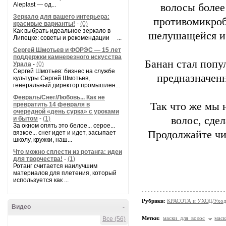
Aleplast — од...
волосы более
Зеркало для вашего интерьера:
противомикроб
красивые варианты!
-
(0)
Как выбрать идеальное зеркало в
шелушащейся и 
Липецке: советы и рекомендации ...
Сергей Шмотьев и ФОРЭС — 15 лет
поддержки камнерезного искусства
Банан стал попу
Урала
-
(0)
Сергей Шмотьев: бизнес на службе
предназначенн
культуры Сергей Шмотьев,
генеральный директор промышлен...
Февраль/Снег/Любовь... Как не
Так что же мы 
превратить 14 февраля в
очередной «день сурка» с уроками
волос, сде
и бытом
-
(1)
За окном опять это белое... серое...
Продолжайте чит
вязкое... снег идет и идет, засыпает
школу, кружки, наш...
Что можно сплести из ротанга: идеи
для творчества!
-
(1)
Ротанг считается наилучшим
материалов для плетения, который
используется как ...
Рубрики:
КРАСОТА и УХОД/Уход 
Видео
-
Метки:
маски для волос
мас
Все (56)