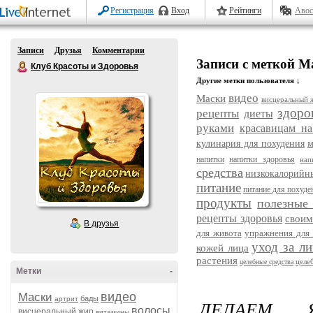
Регистрация
Вход
Рейтинги
Авос
Записи
Друзья
Комментарии
Записи с меткой М
Клуб Красоты и Здоровья
Другие метки пользователя ↓
видео
Маски
висцеральный 
здоро
рецепты
диеты
руками
красавицам на
кулинария для похудения
м
напитки
напитки здоровья
нап
средства
низкокалорийн
питание
питание для похуде
продукты
полезные
рецепты здоровья
своим
В друзья
для живота
упражнения для 
уход за л
кожей лица
растения
целе
целебные средства
Метки
-
видео
Маски
бады
артрит
ДЕЛАЕМ 
волосы
висцеральный жир
витамины