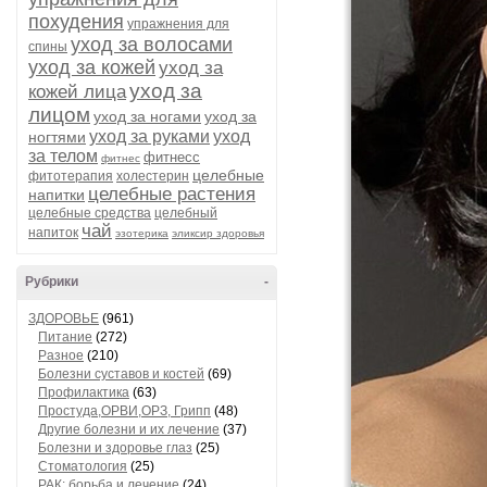
похудения
упражнения для
уход за волосами
спины
уход за кожей
уход за
уход за
кожей лица
лицом
уход за ногами
уход за
уход за руками
уход
ногтями
за телом
фитнесс
фитнес
целебные
фитотерапия
холестерин
целебные растения
напитки
целебные средства
целебный
чай
напиток
эзотерика
эликсир здоровья
Рубрики
-
ЗДОРОВЬЕ
(961)
Питание
(272)
Разное
(210)
Болезни суставов и костей
(69)
Профилактика
(63)
Простуда,ОРВИ,ОРЗ, Грипп
(48)
Другие болезни и их лечение
(37)
Болезни и здоровье глаз
(25)
Стоматология
(25)
РАК: борьба и лечение
(24)