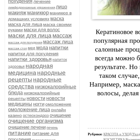
похудения
лечение
лицо
лимфодренажные упражнения
макияж
маникюр
маникюр в
маска
домашних условиях
маска для лица
маска своими
маски для волос
руками
Кератиновое в
маски для лица
массаж
популярная про
массаж лица
массаж для похудения
напитки
мода
мед
салонные проц
массаж стоп
напитки для похудения
всегда можно 
напитки здоровья
напиток
народная
результате. Но
здоровья
медицина
народные
таком случае
рецепты
народные
Например, маска
средства
низкокалорийные
волосы, делая
блюда
низкокалорийные
новости
новости
рецепты
медицины
ногти
омоложение
омоложение лица
онлайн
очищение
казино
остеохондроз
очищение организма
очищение печени
печень
питание
питание для
Рубрики:
КРАСОТА и УХОД/Уход 
похудения
КОСМЕТИКА/Косметика
поджелудочная