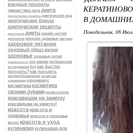
вредные продукты
КЕРАТИНОВ
диета
гимнастика
дети
диетическая еда
В ДОМАШНИХ
диетиеческие рецепты
диетические блюда
диетические рецепты
Понедельник, 08 Июля
диеты
дизайн ногтей
диетология
женское здоровье
долголетие
завтраки
здоровое питание
здоровый образ жизни
здоровье
здоровье детей
интересное
зрение
зож
знаменитости
как быстро
йод
исследования
похудеть?
как похудеть
кардиоупражнения
китайские
коронавирус
упражнения
косметика
косметика
своими руками
косметология
красавицам на заметку
красавицам на заметку!
красота
красота и
здоровье
красота и здоровье
красота и уход
волос
кулинария
кулинария для