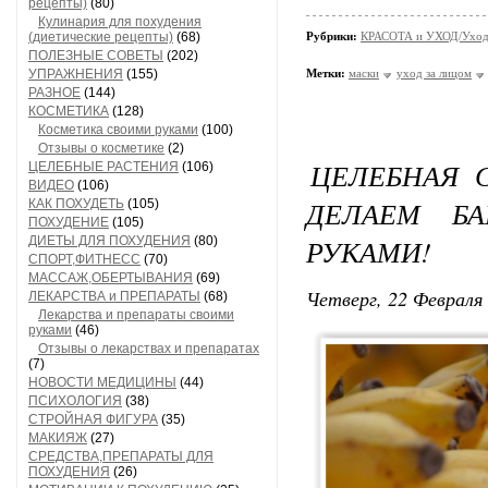
рецепты)
(80)
Кулинария для похудения
(диетические рецепты)
(68)
Рубрики:
КРАСОТА и УХОД/Уход 
ПОЛЕЗНЫЕ СОВЕТЫ
(202)
УПРАЖНЕНИЯ
(155)
Метки:
маски
уход за лицом
РАЗНОЕ
(144)
КОСМЕТИКА
(128)
Косметика своими руками
(100)
Отзывы о косметике
(2)
ЦЕЛЕБНАЯ 
ЦЕЛЕБНЫЕ РАСТЕНИЯ
(106)
ВИДЕО
(106)
ДЕЛАЕМ Б
КАК ПОХУДЕТЬ
(105)
ПОХУДЕНИЕ
(105)
РУКАМИ!
ДИЕТЫ ДЛЯ ПОХУДЕНИЯ
(80)
СПОРТ,ФИТНЕСС
(70)
МАССАЖ,ОБЕРТЫВАНИЯ
(69)
Четверг, 22 Февраля 
ЛЕКАРСТВА и ПРЕПАРАТЫ
(68)
Лекарства и препараты своими
руками
(46)
Отзывы о лекарствах и препаратах
(7)
НОВОСТИ МЕДИЦИНЫ
(44)
ПСИХОЛОГИЯ
(38)
СТРОЙНАЯ ФИГУРА
(35)
МАКИЯЖ
(27)
СРЕДСТВА,ПРЕПАРАТЫ ДЛЯ
ПОХУДЕНИЯ
(26)