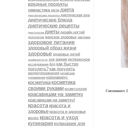
вредные продукты
диета
гимнастика
дети
диетическая еда
диетиеческие рецепты
диетические блюда
диетические рецепты
диеты
дизайн ногтей
диетология
женское здоровье
долголетие
завтраки
здоровое питание
здоровый образ жизни
здоровье
здоровье детей
интересное
зрение
зож
знаменитости
как быстро
йод
исследования
похудеть?
как похудеть
кардиоупражнения
китайские
коронавирус
упражнения
косметика
косметика
своими руками
косметология
Смешивают 2 
красавицам на заметку
красавицам на заметку!
красота
красота и
здоровье
красота и здоровье
красота и уход
волос
кулинария
кулинария для