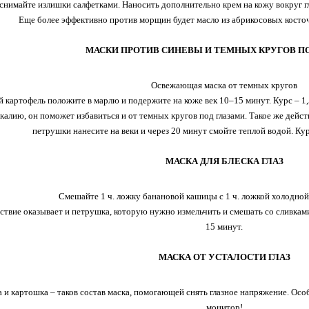
снимайте излишки салфетками. Наносить дополнительно крем на кожу вокруг гла
Еще более эффективно против морщин будет масло из абрикосовых косточе
МАСКИ ПРОТИВ СИНЕВЫ И ТЕМНЫХ КРУГОВ П
Освежающая маска от темных кругов
 картофель положите в марлю и подержите на коже век 10–15 минут. Курс – 1,
 калию, он поможет избавиться и от темных кругов под глазами. Такое же дейс
петрушки нанесите на веки и через 20 минут смойте теплой водой. Курс
МАСКА ДЛЯ БЛЕСКА ГЛАЗ
Смешайте 1 ч. ложку банановой кашицы с 1 ч. ложкой холодной
ствие оказывает и петрушка, которую нужно измельчить и смешать со сливками 
15 минут.
МАСКА ОТ УСТАЛОСТИ ГЛАЗ
 и картошка – таков состав маска, помогающей снять глазное напряжение. Особ
монитор!