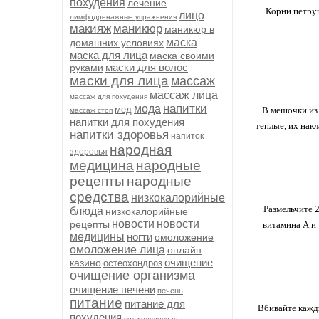
похудения
лечение
Корни петруш
лицо
лимфодренажные упражнения
макияж
маникюр
маникюр в
маска
домашних условиях
маска для лица
маска своими
маски для волос
руками
маски для лица
массаж
массаж лица
массаж для похудения
напитки
мода
мед
В мешочки из
массаж стоп
напитки для похудения
теплые, их нак
напитки здоровья
напиток
народная
здоровья
медицина
народные
рецепты
народные
средства
низкокалорийные
Размельчите 
блюда
низкокалорийные
новости
новости
рецепты
витамина А и 
медицины
ногти
омоложение
омоложение лица
онлайн
очищение
казино
остеохондроз
очищение организма
очищение печени
печень
питание
питание для
Вбивайте кажды
похудения
поджелудочная