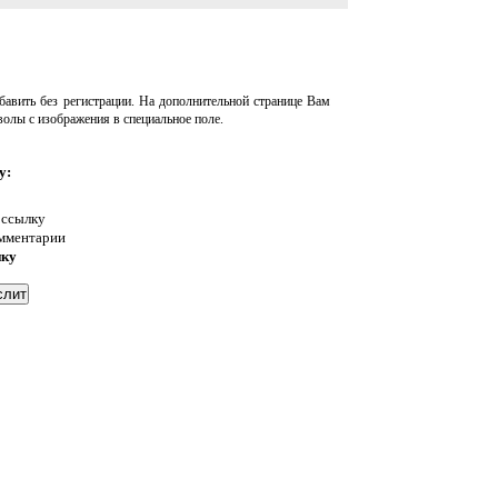
авить без регистрации. На дополнительной странице Вам
волы с изображения в специальное поле.
у:
 ссылку
омментарии
нку