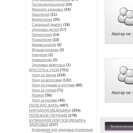
Гастроэнтерология
(24)
Женское здоровье
(24)
Онкология
(21)
Флебология
(20)
Сахарный диабет
(18)
Здоровье детей
(17)
Гипертония
(14)
Психология
(10)
Дерматалогия
(4)
Музыкотерапия
(2)
Хирургия
(2)
Невралогия
(2)
Здоровье животных
(1)
КРАСОТА и УХОД
(701)
Уход за лицом
(318)
Уход за волосами
(131)
Уход за руками и ногтями
(80)
Уход за телом
(71)
Разное
(58)
Уход за ногами
(40)
ПОЛЕЗНО ЗНАТЬ
(487)
НАРОДНАЯ МЕДИЦИНА
(354)
ПОЛЕЗНОЕ ПИТАНИЕ
(278)
КУЛИНАРИЯ ДЛЯ ПОХУДЕНИЯ и
ЗДОРОВЬЯ
(237)
Комментироват
Кулинария для здоровья (полезные