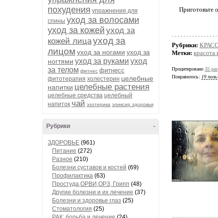
похудения
Приготовьте о
упражнения для
уход за волосами
спины
уход за кожей
уход за
уход за
кожей лица
Рубрики:
КРАСО
лицом
уход за ногами
уход за
Метки:
красота 
уход за руками
уход
ногтями
за телом
Процитировано
35 раз
фитнесс
фитнес
Понравилось:
19 поль
целебные
фитотерапия
холестерин
целебные растения
напитки
целебные средства
целебный
чай
напиток
эзотерика
эликсир здоровья
Рубрики
-
ЗДОРОВЬЕ
(961)
Питание
(272)
Разное
(210)
Болезни суставов и костей
(69)
Профилактика
(63)
Простуда,ОРВИ,ОРЗ, Грипп
(48)
Другие болезни и их лечение
(37)
Болезни и здоровье глаз
(25)
Стоматология
(25)
РАК: борьба и лечение
(24)