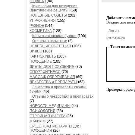
рецепты)
(80)
Кулинария для похудения
(диетические рецепты)
(68)
ПОЛЕЗНЫЕ СОВЕТЫ
(202)
Добавить комм
УПРАЖНЕНИЯ
(155)
Введите свое имя и
РАЗНОЕ
(144)
КОСМЕТИКА
(128)
Косметика своими руками
(100)
Регистрация
Отзывы о косметике
(2)
ЦЕЛЕБНЫЕ РАСТЕНИЯ
(106)
Текст коммен
ВИДЕО
(106)
КАК ПОХУДЕТЬ
(105)
ПОХУДЕНИЕ
(105)
ДИЕТЫ ДЛЯ ПОХУДЕНИЯ
(80)
СПОРТ,ФИТНЕСС
(70)
МАССАЖ,ОБЕРТЫВАНИЯ
(69)
ЛЕКАРСТВА и ПРЕПАРАТЫ
(68)
Лекарства и препараты своими
Проверка орфог
руками
(46)
Отзывы о лекарствах и препаратах
(7)
НОВОСТИ МЕДИЦИНЫ
(44)
ПСИХОЛОГИЯ
(38)
СТРОЙНАЯ ФИГУРА
(35)
МАКИЯЖ
(27)
СРЕДСТВА,ПРЕПАРАТЫ ДЛЯ
ПОХУДЕНИЯ
(26)