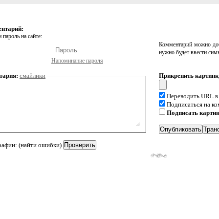
ентарий:
 пароль на сайте:
Комментарий можно доб
нужно будет ввести сим
Напоминание пароля
тария:
смайлики
Прикрепить картинк
Переводить URL в
Подписаться на к
Подписать карти
рафии: (найти ошибки)