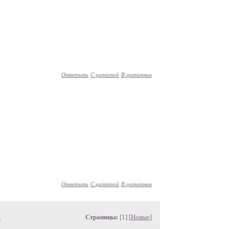
Ответить
С цитатой
В цитатник
Ответить
С цитатой
В цитатник
»
Страницы:
[1] [
Новые
]