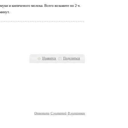
уки и кипяченого молока. Всего возьмите по 2 ч.
минут.
Нравится
Поделиться
Ответить
С цитатой
В цитатник