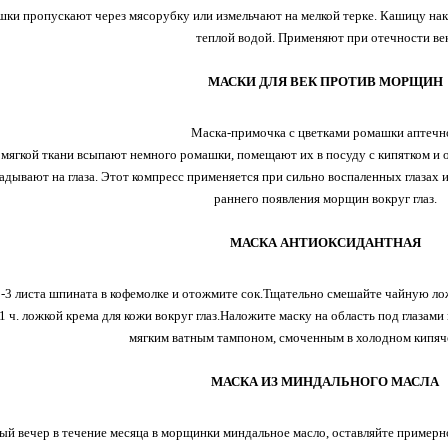
ки пропускают через мясорубку или измельчают на мелкой терке. Кашицу нак
теплой водой. Применяют при отечности век
МАСКИ ДЛЯ ВЕК ПРОТИВ МОРЩИН
Маска-примочка с цветками ромашки аптечн
 мягкой ткани всыпают немного ромашки, помещают их в посуду с кипятком и 
ладывают на глаза. Этот компресс применяется при сильно воспаленных глазах 
раннего появления морщин вокруг глаз.
МАСКА АНТИОКСИДАНТНАЯ
2-3 листа шпината в кофемолке и отожмите сок.Тщательно смешайте чайную лож
1 ч. ложкой крема для кожи вокруг глаз.Наложите маску на область под глазам
мягким ватным тампоном, смоченным в холодном кипяч
МАСКА ИЗ МИНДАЛЬНОГО МАСЛА
й вечер в течение месяца в морщинки миндальное масло, оставляйте примерно 