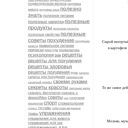
поджелудочная железа
подтяжка
полезно
живота
подтяжка лица
знать
полезное питание
полезные
полезные напитки
продукты
полезные рецепты
полезные
полезные свойства
советы
похудение
похудение
Сырой натертый
правильное питание
живота
в картофеле
прически
простуда
профилактика
рецепты
психология
рак
рецепты для похудения
рецепты здоровья
рецепты похудения
руны
салаты
салаты для похудения
самомассаж
своими руками
сахарный диабет
секреты красоты
То же самое дей
сжигание жира
скачать бесплатно
скачать с
советы
depositfiles
сочетания
сон
спорт
стоматология
продуктов
суставы
стресс
тибетская медицина
упражнения
травы
упражнения для живота
Молоко, мука
упражнения для ног
упражнения для