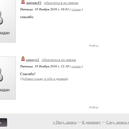
зинчик45
обратиться по имени
Пятница, 18 Ноября 2016 г. 10:03 (
ссылка
)
спасибо
antavo2
обратиться по имени
Пятница, 18 Ноября 2016 г. 12:30 (
ссылка
)
Спасибо!
(Добавил ссылку к себе в дневник)
« Пред. запись
—
К дневнику
—
След. запись 
ь