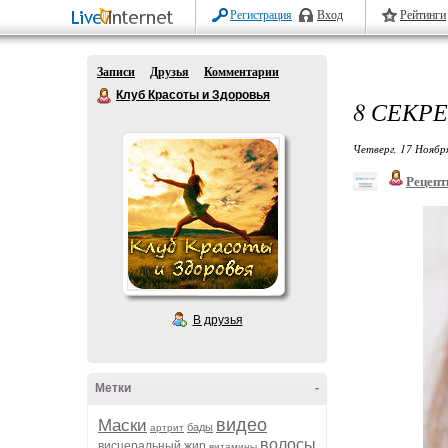
Регистрация
Вход
Рейтинги
Записи
Друзья
Комментарии
Клуб Красоты и Здоровья
8 СЕКР
Четверг, 17 Ноябр
Рецепт
В друзья
Метки
-
видео
Маски
бады
артрит
волосы
висцеральный жир
витамины