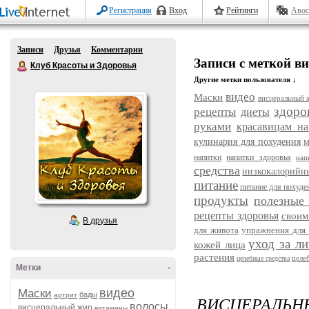
Регистрация
Вход
Рейтинги
Авос
Записи
Друзья
Комментарии
Записи с меткой в
Клуб Красоты и Здоровья
Другие метки пользователя ↓
видео
Маски
висцеральный 
здоро
рецепты
диеты
руками
красавицам на
кулинария для похудения
м
напитки
напитки здоровья
нап
средства
низкокалорийн
питание
питание для похуде
продукты
полезные
рецепты здоровья
своим
В друзья
для живота
упражнения для 
уход за л
кожей лица
растения
целе
целебные средства
Метки
-
видео
Маски
бады
артрит
ВИСЦЕРАЛЬ
волосы
висцеральный жир
витамины