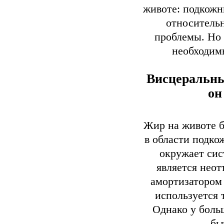
животе: подкожн
относительн
проблемы. Но 
необходимы
Висцеральный
он
Жир на животе б
в области подко
окружает си
является нео
амортизатором
используется 
Однако у боль
бы