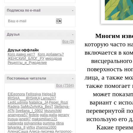
Подписка по e-mail
-
Друзья
-
Многим изве
Все (3)
которую часто н
Друзья оффлайн
включается в ко
Кого давно нет?
Кого добавить?
ЖЕНСКИЙ_БЛОГ_РУ
мирздрав
висцерального
Рецепты_и_Рукоделие
поверхность ног
лица, а также м
Постоянные читатели
-
также помогает 
Все (7594)
может показа
ElEeonora
Fellissiya
Helga19
IRISHA___IRISHKA
Lama207
вариант с испо
LediLudmila
Natalica_JA
Pepel_Rozi
Radeia
SaMoZvAnKa_BesT
Stefanya-
перевернутой по
ATN
Svetlana_I_0902
VezunchikI
ananyeva57
fedele
galla-galla
gerany
использую его д
irusua
janet47
maksimilian125
naldegda
polyaninka
pumma
ritina
Какие преим
tatyanka_8
virfox
zhanna1000
АленаСаша
Алиса-лисичка
Антропос-