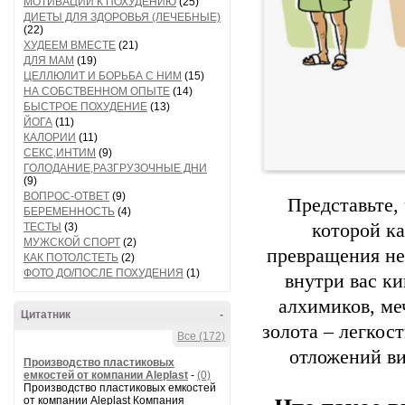
МОТИВАЦИИ К ПОХУДЕНИЮ
(25)
ДИЕТЫ ДЛЯ ЗДОРОВЬЯ (ЛЕЧЕБНЫЕ)
(22)
ХУДЕЕМ ВМЕСТЕ
(21)
ДЛЯ МАМ
(19)
ЦЕЛЛЮЛИТ И БОРЬБА С НИМ
(15)
НА СОБСТВЕННОМ ОПЫТЕ
(14)
БЫСТРОЕ ПОХУДЕНИЕ
(13)
ЙОГА
(11)
КАЛОРИИ
(11)
СЕКС,ИНТИМ
(9)
ГОЛОДАНИЕ,РАЗГРУЗОЧНЫЕ ДНИ
(9)
ВОПРОС-ОТВЕТ
(9)
Представьте, 
БЕРЕМЕННОСТЬ
(4)
которой к
ТЕСТЫ
(3)
МУЖСКОЙ СПОРТ
(2)
превращения не
КАК ПОТОЛСТЕТЬ
(2)
ФОТО ДО/ПОСЛЕ ПОХУДЕНИЯ
(1)
внутри вас к
алхимиков, ме
Цитатник
-
золота – легкост
Все (172)
отложений ви
Производство пластиковых
емкостей от компании Aleplast
-
(0)
Производство пластиковых емкостей
от компании Aleplast Компания