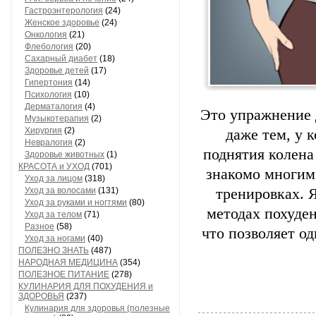
Гастроэнтерология
(24)
Женское здоровье
(24)
Онкология
(21)
Флебология
(20)
Сахарный диабет
(18)
Здоровье детей
(17)
Гипертония
(14)
Психология
(10)
Дерматалогия
(4)
Это упражнение 
Музыкотерапия
(2)
Хирургия
(2)
даже тем, у 
Невралогия
(2)
поднятия колена
Здоровье животных
(1)
КРАСОТА и УХОД
(701)
знакомо многим 
Уход за лицом
(318)
Уход за волосами
(131)
тренировках. 
Уход за руками и ногтями
(80)
методах похуде
Уход за телом
(71)
Разное
(58)
что позволяет о
Уход за ногами
(40)
ПОЛЕЗНО ЗНАТЬ
(487)
НАРОДНАЯ МЕДИЦИНА
(354)
ПОЛЕЗНОЕ ПИТАНИЕ
(278)
КУЛИНАРИЯ ДЛЯ ПОХУДЕНИЯ и
ЗДОРОВЬЯ
(237)
Кулинария для здоровья (полезные