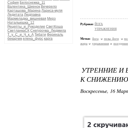
София
Белоснежка_11
Валентина_Шиенок
Вечерело
Карташова_Марина
Лариса-муля
Ледитата
Людпавна
Мармеладка_вишневая
Мерз
Натальюшка_12
Рубрики:
ЙОГА
Рецепты_и_Рукоделие
СветКоша
УПРАЖНЕНИЯ
СветланкаСК
Снегурочка_Людмила
Т_у_С_и_Ч_к_А
Тибати
Фериналь
бекарчик
елена_фурс
карга
Метки:
йога
позы йоги
по
жира
упражнения
похудение
УТРЕННИЕ И 
К СНИЖЕНИЮ
Воскресенье, 16 Март