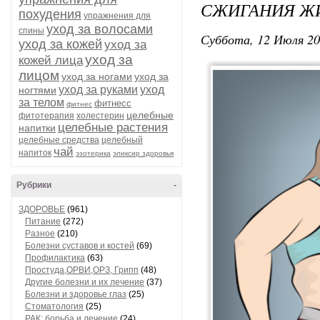
СЖИГАНИЯ Ж
похудения
упражнения для
уход за волосами
спины
Суббота, 12 Июля 20
уход за кожей
уход за
уход за
кожей лица
лицом
уход за ногами
уход за
уход за руками
уход
ногтями
за телом
фитнесс
фитнес
целебные
фитотерапия
холестерин
целебные растения
напитки
целебные средства
целебный
чай
напиток
эзотерика
эликсир здоровья
Рубрики
-
ЗДОРОВЬЕ
(961)
Питание
(272)
Разное
(210)
Болезни суставов и костей
(69)
Профилактика
(63)
Простуда,ОРВИ,ОРЗ, Грипп
(48)
Другие болезни и их лечение
(37)
Болезни и здоровье глаз
(25)
Стоматология
(25)
РАК: борьба и лечение
(24)