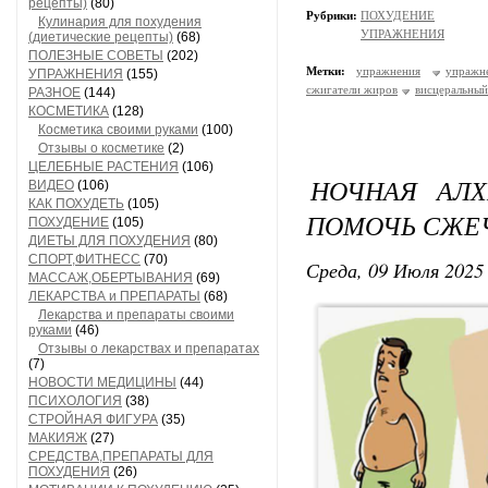
рецепты)
(80)
Рубрики:
ПОХУДЕНИЕ
Кулинария для похудения
УПРАЖНЕНИЯ
(диетические рецепты)
(68)
ПОЛЕЗНЫЕ СОВЕТЫ
(202)
Метки:
упражнения
упражн
УПРАЖНЕНИЯ
(155)
сжигатели жиров
висцеральны
РАЗНОЕ
(144)
КОСМЕТИКА
(128)
Косметика своими руками
(100)
Отзывы о косметике
(2)
ЦЕЛЕБНЫЕ РАСТЕНИЯ
(106)
НОЧНАЯ АЛ
ВИДЕО
(106)
КАК ПОХУДЕТЬ
(105)
ПОМОЧЬ СЖЕ
ПОХУДЕНИЕ
(105)
ДИЕТЫ ДЛЯ ПОХУДЕНИЯ
(80)
СПОРТ,ФИТНЕСС
(70)
Среда, 09 Июля 2025 
МАССАЖ,ОБЕРТЫВАНИЯ
(69)
ЛЕКАРСТВА и ПРЕПАРАТЫ
(68)
Лекарства и препараты своими
руками
(46)
Отзывы о лекарствах и препаратах
(7)
НОВОСТИ МЕДИЦИНЫ
(44)
ПСИХОЛОГИЯ
(38)
СТРОЙНАЯ ФИГУРА
(35)
МАКИЯЖ
(27)
СРЕДСТВА,ПРЕПАРАТЫ ДЛЯ
ПОХУДЕНИЯ
(26)