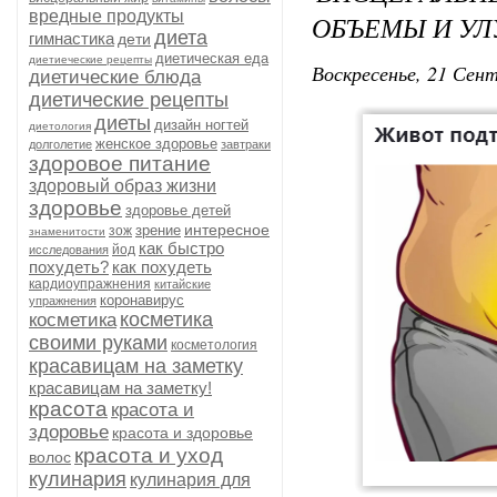
вредные продукты
ОБЪЕМЫ И УЛ
диета
гимнастика
дети
диетическая еда
диетиеческие рецепты
Воскресенье, 21 Сент
диетические блюда
диетические рецепты
диеты
дизайн ногтей
диетология
женское здоровье
долголетие
завтраки
здоровое питание
здоровый образ жизни
здоровье
здоровье детей
интересное
зрение
зож
знаменитости
как быстро
йод
исследования
похудеть?
как похудеть
кардиоупражнения
китайские
коронавирус
упражнения
косметика
косметика
своими руками
косметология
красавицам на заметку
красавицам на заметку!
красота
красота и
здоровье
красота и здоровье
красота и уход
волос
кулинария
кулинария для