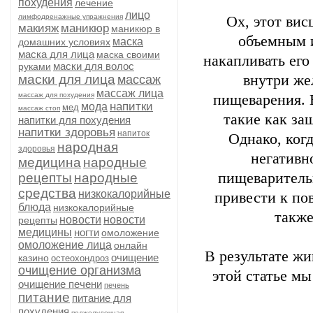
похудения
лечение
лицо
лимфодренажные упражнения
Ох, этот ви
макияж
маникюр
маникюр в
объемным и
маска
домашних условиях
маска для лица
маска своими
накапливать его
маски для волос
руками
маски для лица
внутри же
массаж
массаж лица
массаж для похудения
пищеварения. 
напитки
мода
мед
массаж стоп
такие как за
напитки для похудения
напитки здоровья
напиток
Однако, ког
народная
здоровья
негативн
медицина
народные
пищеваритель
рецепты
народные
средства
низкокалорийные
привести к по
блюда
низкокалорийные
также
новости
новости
рецепты
медицины
ногти
омоложение
омоложение лица
онлайн
В результате жи
очищение
казино
остеохондроз
очищение организма
этой статье м
очищение печени
печень
питание
питание для
похудения
поджелудочная