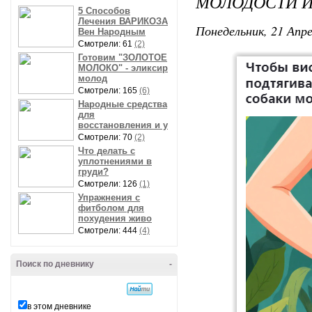
МОЛОДОСТИ И
5 Способов
Лечения ВАРИКОЗА
Понедельник, 21 Апре
Вен Народным
Смотрели: 61
(2)
Готовим "ЗОЛОТОЕ
МОЛОКО" - эликсир
молод
Смотрели: 165
(6)
Народные средства
для
восстановления и у
Смотрели: 70
(2)
Что делать с
уплотнениями в
груди?
Смотрели: 126
(1)
Упражнения с
фитболом для
похудения живо
Смотрели: 444
(4)
Поиск по дневнику
-
в этом дневнике