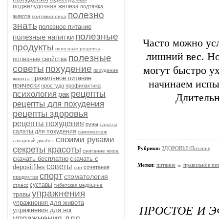
поджелудочная железа
подтяжка
полезно
живота
подтяжка лица
знать
полезное питание
полезные
полезные напитки
Часто можно ус
продукты
полезные рецепты
лишний вес. Но 
полезные
полезные свойства
советы
похудение
могут быстро ух
похудение
правильное питание
живота
начинаем испыт
прически
простуда
профилактика
рецепты
психология
рак
Длительн
рецепты для похудения
рецепты здоровья
рецепты похудения
руны
салаты
салаты для похудения
самомассаж
своими руками
сахарный диабет
секреты красоты
Рубрики:
ЗДОРОВЬЕ/Питание
сжигание жира
скачать бесплатно
скачать с
Метки:
питание
правильное пи
советы
depositfiles
сочетания
сон
спорт
стоматология
продуктов
суставы
стресс
тибетская медицина
упражнения
травы
упражнения для живота
ПРОСТОЕ И 
упражнения для ног
упражнения для