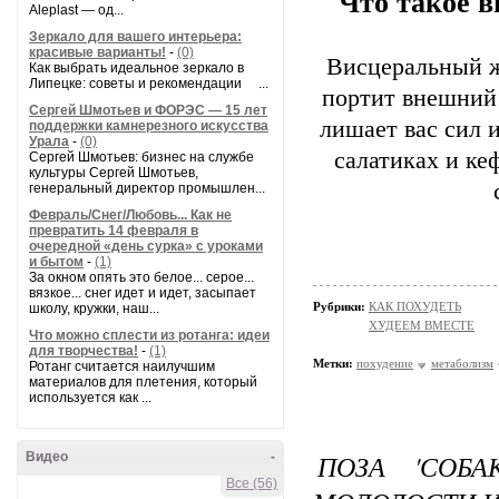
Что такое 
Aleplast — од...
Зеркало для вашего интерьера:
красивые варианты!
-
(0)
Висцеральный ж
Как выбрать идеальное зеркало в
Липецке: советы и рекомендации ...
портит внешний 
Сергей Шмотьев и ФОРЭС — 15 лет
лишает вас сил 
поддержки камнерезного искусства
Урала
-
(0)
салатиках и ке
Сергей Шмотьев: бизнес на службе
культуры Сергей Шмотьев,
генеральный директор промышлен...
Февраль/Снег/Любовь... Как не
превратить 14 февраля в
очередной «день сурка» с уроками
и бытом
-
(1)
За окном опять это белое... серое...
вязкое... снег идет и идет, засыпает
Рубрики:
КАК ПОХУДЕТЬ
школу, кружки, наш...
ХУДЕЕМ ВМЕСТЕ
Что можно сплести из ротанга: идеи
для творчества!
-
(1)
Метки:
похудение
метаболизм
Ротанг считается наилучшим
материалов для плетения, который
используется как ...
ПОЗА 'СОБ
Видео
-
Все (56)