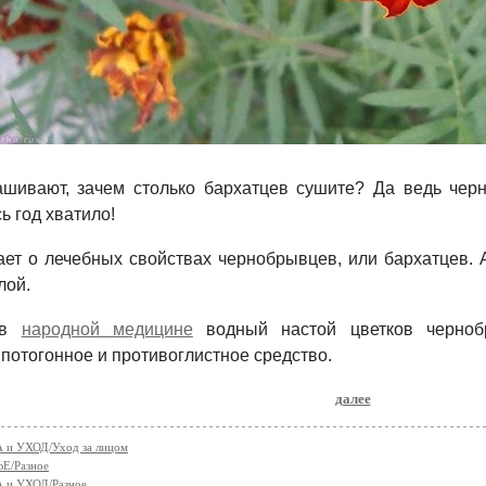
ашивают, зачем столько бархатцев сушите? Да ведь чер
ь год хватило!
ает о лечебных свойствах чернобрывцев, или бархатцев. 
лой.
 в
народной медицине
водный настой цветков черноб
 потогонное и противоглистное средство.
далее
 и УХОД/Уход за лицом
Е/Разное
 и УХОД/Разное