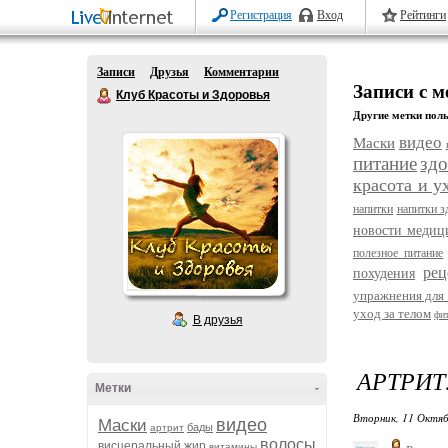
Регистрация
Вход
Рейтинги
Записи
Друзья
Комментарии
Записи с м
Клуб Красоты и Здоровья
Другие метки поль
видео
Маски
питание
здо
красота и у
напитки
напитки з
новости меди
полезное питание
рец
похудения
упражнения для 
уход за телом
фи
В друзья
АРТРИТ
Метки
-
Вторник, 11 Октяб
видео
Маски
бады
артрит
волосы
висцеральный жир
витамины