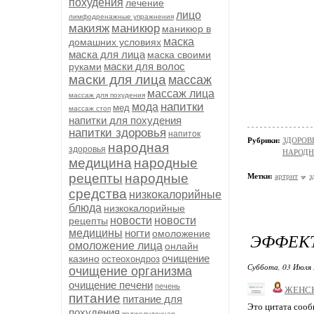
похудения
лечение
лицо
лимфодренажные упражнения
макияж
маникюр
маникюр в
маска
домашних условиях
маска для лица
маска своими
маски для волос
руками
маски для лица
массаж
массаж лица
массаж для похудения
напитки
мода
мед
массаж стоп
напитки для похудения
напитки здоровья
напиток
Рубрики:
ЗДОРОВЬЕ
народная
здоровья
НАРОД
медицина
народные
рецепты
народные
Метки:
артрит
з
средства
низкокалорийные
блюда
низкокалорийные
новости
новости
рецепты
медицины
ногти
омоложение
ЭФФЕК
омоложение лица
онлайн
очищение
казино
остеохондроз
Суббота, 03 Июля 
очищение организма
очищение печени
печень
ЖЕНС
питание
питание для
Это цитата соо
похудения
поджелудочная