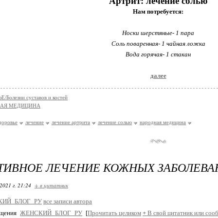
Артрит: лечение солью
Нам потребуется:
Носки шерстяные- 1 пара
Соль поваренная- 1 чайная ложка
Вода горячая- 1 стакан
далее
/Болезни суставов и костей
НАЯ МЕДИЦИНА
доровье
лечение
лечение артрита
лечение солью
народная медицина
ТИВНОЕ ЛЕЧЕНИЕ КОЖНЫХ ЗАБОЛЕВА
2021 г. 21:24
+ в цитатник
КИЙ_БЛОГ_РУ
все записи автора
бщения
ЖЕНСКИЙ_БЛОГ_РУ
[
Прочитать целиком
+
В свой цитатник или соо