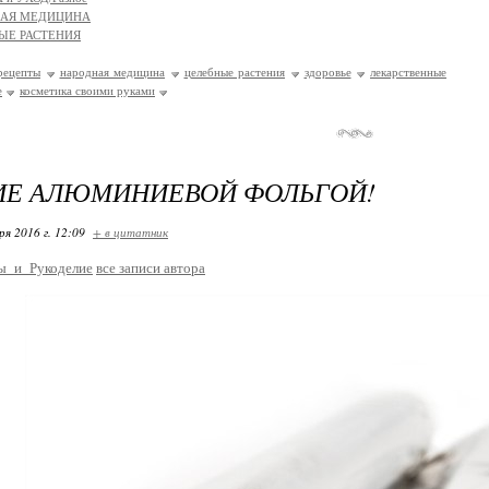
НАЯ МЕДИЦИНА
ЫЕ РАСТЕНИЯ
рецепты
народная медицина
целебные растения
здоровье
лекарственные
е
косметика своими руками
ИЕ АЛЮМИНИЕВОЙ ФОЛЬГОЙ!
ря 2016 г. 12:09
+ в цитатник
ы_и_Рукоделие
все записи автора