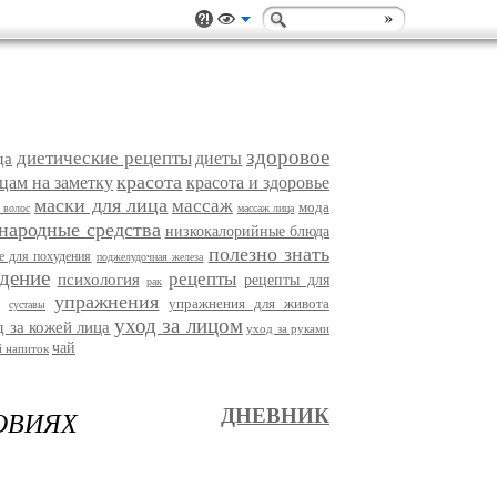
здоровое
диетические рецепты
диеты
да
красота
цам на заметку
красота и здоровье
маски для лица
массаж
мода
 волос
массаж лица
народные средства
низкокалорийные блюда
полезно знать
е для похудения
поджелудочная железа
дение
рецепты
психология
рецепты для
рак
упражнения
упражнения для живота
суставы
уход за лицом
д за кожей лица
уход за руками
чай
 напиток
ОВИЯХ
ДНЕВНИК