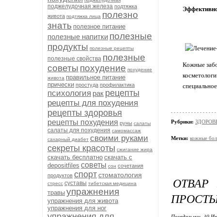
поджелудочная железа
подтяжка
Эффективно
полезно
живота
подтяжка лица
знать
полезное питание
полезные
полезные напитки
продукты
полезные рецепты
полезные
полезные свойства
Кожные забо
советы
похудение
похудение
косметологи
правильное питание
живота
прически
простуда
профилактика
специальное
рецепты
психология
рак
рецепты для похудения
рецепты здоровья
рецепты похудения
Рубрики:
ЗДОРОВЬЕ
руны
салаты
салаты для похудения
самомассаж
своими руками
Метки:
кожные бол
сахарный диабет
секреты красоты
сжигание жира
скачать бесплатно
скачать с
советы
depositfiles
сочетания
сон
спорт
стоматология
продуктов
ОТВАР 
суставы
стресс
тибетская медицина
упражнения
травы
ПРОСТЫ
упражнения для живота
упражнения для ног
упражнения для
Понедельник, 30 Ию