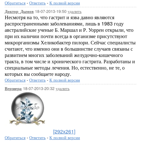
Обратиться
-
Ответить
-
К полной версии
18-07-2013-19:50
удалить
Доктор_Дымов
Несмотря на то, что гастрит и язва давно являются
распространенными заболеваниями, лишь в 1983 году
австралийские ученые Б. Маршал и Р. Уоррен открыли, что
при их наличии почти всегда в организме присутствуют
микрорганизмы Хеликобактер пилори. Сейчас специалисты
считают, что именно они в большинстве случаев связаны с
развитием многих заболеваний желудочно-кишечного
тракта, в том числе и хронического гастрита. Разработаны и
специальные методы лечения. Но, естественно, не те, о
которых вы сообщаете народу.
Обратиться
-
Ответить
-
К полной версии
18-07-2013-20:32
удалить
Верзиера
[292x261]
Обратиться
-
Ответить
-
К полной версии