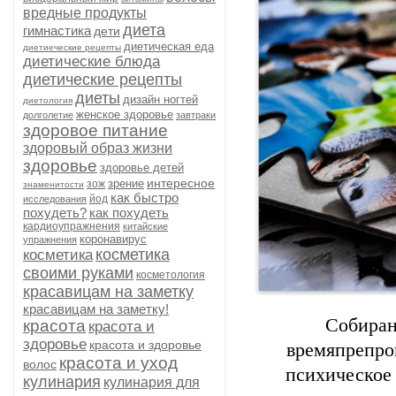
вредные продукты
диета
гимнастика
дети
диетическая еда
диетиеческие рецепты
диетические блюда
диетические рецепты
диеты
дизайн ногтей
диетология
женское здоровье
долголетие
завтраки
здоровое питание
здоровый образ жизни
здоровье
здоровье детей
интересное
зрение
зож
знаменитости
как быстро
йод
исследования
похудеть?
как похудеть
кардиоупражнения
китайские
коронавирус
упражнения
косметика
косметика
своими руками
косметология
красавицам на заметку
красавицам на заметку!
Собиран
красота
красота и
здоровье
красота и здоровье
времяпрепро
красота и уход
волос
психическое 
кулинария
кулинария для