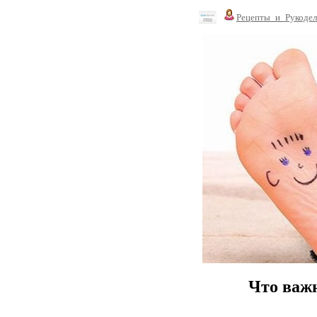
Рецепты_и_Рукодел
Что важн