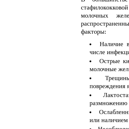
стафилококков
молочных жел
распространенн
факторы:
Наличие в
числе инфекци
Острые ки
молочные жел
Трещин
повреждения 
Лактост
размножению 
Ослабленн
или наличием