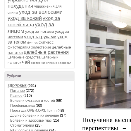
похудения
упражнения для
уход за волосами
спины
уход за кожей
уход за
уход за
кожей лица
лицом
уход за ногами
уход за
уход за руками
уход
ногтями
за телом
фитнесс
фитнес
целебные
фитотерапия
холестерин
целебные растения
напитки
целебные средства
целебный
чай
напиток
эзотерика
эликсир здоровья
Рубрики
-
ЗДОРОВЬЕ
(961)
Питание
(272)
Разное
(210)
Болезни суставов и костей
(69)
Профилактика
(63)
Простуда,ОРВИ,ОРЗ, Грипп
(48)
Другие болезни и их лечение
(37)
Получение высше
Болезни и здоровье глаз
(25)
Стоматология
(25)
перспективы – 
РАК: борьба и лечение
(24)