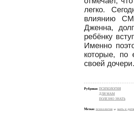
отмечает, чт
легко. Сего
влиянию СМИ
Дженна, дол
ребёнку всту
Именно поэт
которые, по
своей дочери
Рубрики:
ПСИХОЛОГИЯ
ДЛЯ МАМ
ПОЛЕЗНО ЗНАТЬ
Метки:
психология
мать и дитя