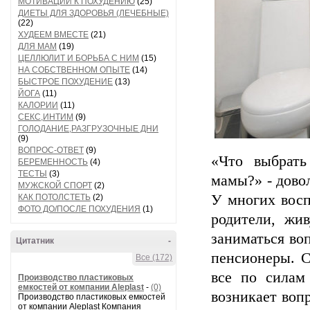
МОТИВАЦИИ К ПОХУДЕНИЮ
(25)
ДИЕТЫ ДЛЯ ЗДОРОВЬЯ (ЛЕЧЕБНЫЕ)
(22)
ХУДЕЕМ ВМЕСТЕ
(21)
ДЛЯ МАМ
(19)
ЦЕЛЛЮЛИТ И БОРЬБА С НИМ
(15)
НА СОБСТВЕННОМ ОПЫТЕ
(14)
БЫСТРОЕ ПОХУДЕНИЕ
(13)
ЙОГА
(11)
КАЛОРИИ
(11)
СЕКС,ИНТИМ
(9)
ГОЛОДАНИЕ,РАЗГРУЗОЧНЫЕ ДНИ
(9)
ВОПРОС-ОТВЕТ
(9)
«Что выбрат
БЕРЕМЕННОСТЬ
(4)
ТЕСТЫ
(3)
мамы?» - дово
МУЖСКОЙ СПОРТ
(2)
У многих восп
КАК ПОТОЛСТЕТЬ
(2)
ФОТО ДО/ПОСЛЕ ПОХУДЕНИЯ
(1)
родители, жи
заниматься во
Цитатник
-
пенсионеры. С
Все (172)
все по силам
Производство пластиковых
емкостей от компании Aleplast
-
(0)
возникает воп
Производство пластиковых емкостей
от компании Aleplast Компания