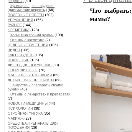
рецепты)
(80)
Кулинария для похудения
Что выбрать
(диетические рецепты)
(68)
ПОЛЕЗНЫЕ СОВЕТЫ
(202)
мамы?
УПРАЖНЕНИЯ
(155)
РАЗНОЕ
(144)
КОСМЕТИКА
(128)
Косметика своими руками
(100)
Отзывы о косметике
(2)
ЦЕЛЕБНЫЕ РАСТЕНИЯ
(106)
ВИДЕО
(106)
КАК ПОХУДЕТЬ
(105)
ПОХУДЕНИЕ
(105)
ДИЕТЫ ДЛЯ ПОХУДЕНИЯ
(80)
СПОРТ,ФИТНЕСС
(70)
МАССАЖ,ОБЕРТЫВАНИЯ
(69)
ЛЕКАРСТВА и ПРЕПАРАТЫ
(68)
Лекарства и препараты своими
руками
(46)
Отзывы о лекарствах и препаратах
(7)
НОВОСТИ МЕДИЦИНЫ
(44)
ПСИХОЛОГИЯ
(38)
СТРОЙНАЯ ФИГУРА
(35)
МАКИЯЖ
(27)
СРЕДСТВА,ПРЕПАРАТЫ ДЛЯ
ПОХУДЕНИЯ
(26)