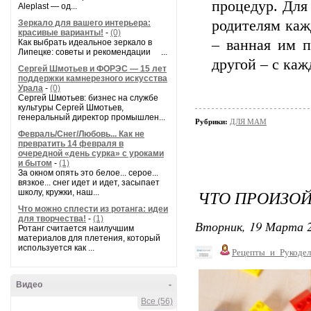
процедур. Для
Aleplast — од...
родителям каж
Зеркало для вашего интерьера:
красивые варианты!
-
(0)
– ванная им п
Как выбрать идеальное зеркало в
Липецке: советы и рекомендации ...
другой – с каж
Сергей Шмотьев и ФОРЭС — 15 лет
поддержки камнерезного искусства
Урала
-
(0)
Сергей Шмотьев: бизнес на службе
культуры Сергей Шмотьев,
генеральный директор промышлен...
Рубрики:
ДЛЯ МАМ
Февраль/Снег/Любовь... Как не
превратить 14 февраля в
очередной «день сурка» с уроками
и бытом
-
(1)
За окном опять это белое... серое...
вязкое... снег идет и идет, засыпает
ЧТО ПРОИЗОЙ
школу, кружки, наш...
Что можно сплести из ротанга: идеи
для творчества!
-
(1)
Вторник, 19 Марта 2
Ротанг считается наилучшим
материалов для плетения, который
используется как ...
Рецепты_и_Рукодел
Видео
-
Все (56)