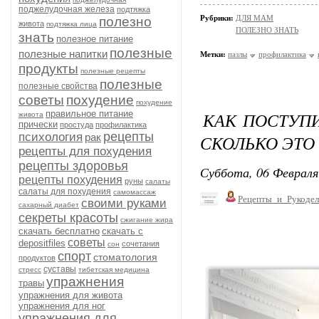
поджелудочная железа
подтяжка
Рубрики:
ДЛЯ МАМ
полезно
живота
подтяжка лица
ПОЛЕЗНО ЗНАТЬ
знать
полезное питание
полезные
полезные напитки
Метки:
пазлы
профилактика
продукты
полезные рецепты
полезные
полезные свойства
советы
похудение
похудение
правильное питание
КАК ПОСТУПИ
живота
прически
простуда
профилактика
рецепты
психология
рак
СКОЛЬКО ЭТО
рецепты для похудения
рецепты здоровья
Суббота, 06 Февраля
рецепты похудения
руны
салаты
салаты для похудения
самомассаж
Рецепты_и_Рукодел
своими руками
сахарный диабет
секреты красоты
сжигание жира
скачать бесплатно
скачать с
советы
depositfiles
сочетания
сон
спорт
стоматология
продуктов
суставы
стресс
тибетская медицина
упражнения
травы
упражнения для живота
упражнения для ног
упражнения для