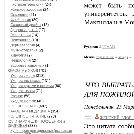
может быть по
Гастроэнтерология
(24)
Женское здоровье
(24)
университетов.
Онкология
(21)
Флебология
(20)
Макгилла и в Мо
Сахарный диабет
(18)
Здоровье детей
(17)
Гипертония
(14)
Психология
(10)
Дерматалогия
(4)
Рубрики:
ДЛЯ МАМ
Музыкотерапия
(2)
Хирургия
(2)
Метки:
образование
канада
Невралогия
(2)
Здоровье животных
(1)
КРАСОТА и УХОД
(701)
Уход за лицом
(318)
Уход за волосами
(131)
ЧТО ВЫБРАТЬ
Уход за руками и ногтями
(80)
Уход за телом
(71)
ДЛЯ ПОЖИЛО
Разное
(58)
Уход за ногами
(40)
Понедельник, 25 Мар
ПОЛЕЗНО ЗНАТЬ
(487)
НАРОДНАЯ МЕДИЦИНА
(354)
ПОЛЕЗНОЕ ПИТАНИЕ
(278)
ЖЕНСКИЙ_БЛОГ_
КУЛИНАРИЯ ДЛЯ ПОХУДЕНИЯ и
Это цитата соо
ЗДОРОВЬЯ
(237)
Кулинария для здоровья (полезные
+
В свой цитатни