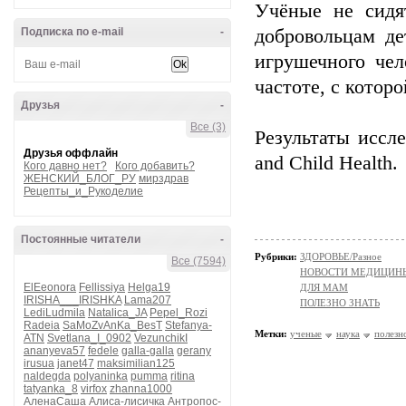
Учёные не сидя
Подписка по e-mail
-
добровольцам де
игрушечного чел
частоте, с котор
Друзья
-
Все (3)
Результаты иссл
Друзья оффлайн
and Child Health.
Кого давно нет?
Кого добавить?
ЖЕНСКИЙ_БЛОГ_РУ
мирздрав
Рецепты_и_Рукоделие
Постоянные читатели
-
Рубрики:
ЗДОРОВЬЕ/Разное
Все (7594)
НОВОСТИ МЕДИЦИН
ElEeonora
Fellissiya
Helga19
ДЛЯ МАМ
IRISHA___IRISHKA
Lama207
ПОЛЕЗНО ЗНАТЬ
LediLudmila
Natalica_JA
Pepel_Rozi
Radeia
SaMoZvAnKa_BesT
Stefanya-
Метки:
ученые
наука
полезн
ATN
Svetlana_I_0902
VezunchikI
ananyeva57
fedele
galla-galla
gerany
irusua
janet47
maksimilian125
naldegda
polyaninka
pumma
ritina
tatyanka_8
virfox
zhanna1000
АленаСаша
Алиса-лисичка
Антропос-