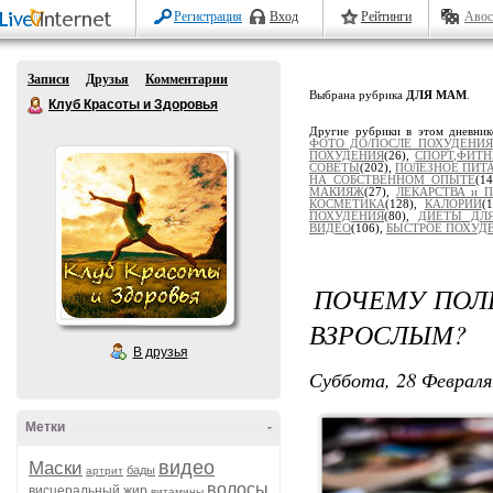
Регистрация
Вход
Рейтинги
Авос
Записи
Друзья
Комментарии
Выбрана рубрика
ДЛЯ МАМ
.
Клуб Красоты и Здоровья
Другие рубрики в этом дневни
ФОТО ДО/ПОСЛЕ ПОХУДЕНИЯ
ПОХУДЕНИЯ
(26),
СПОРТ,ФИТН
СОВЕТЫ
(202),
ПОЛЕЗНОЕ ПИТ
НА СОБСТВЕННОМ ОПЫТЕ
(1
МАКИЯЖ
(27),
ЛЕКАРСТВА и 
КОСМЕТИКА
(128),
КАЛОРИИ
(
ПОХУДЕНИЯ
(80),
ДИЕТЫ ДЛЯ
ВИДЕО
(106),
БЫСТРОЕ ПОХУД
ПОЧЕМУ ПОЛЕ
ВЗРОСЛЫМ?
В друзья
Суббота, 28 Февраля
Метки
-
видео
Маски
бады
артрит
волосы
висцеральный жир
витамины