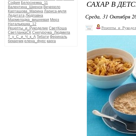
САХАР В ДЕТ
София
Белоснежка_11
Валентина_Шиенок
Вечерело
Карташова_Марина
Лариса-муля
Среда, 31 Октября 20
Ледитата
Людпавна
Мармеладка_вишневая
Мерз
Натальюшка_12
Рецепты_и_Рукодел
Рецепты_и_Рукоделие
СветКоша
СветланкаСК
Снегурочка_Людмила
Т_у_С_и_Ч_к_А
Тибати
Фериналь
бекарчик
елена_фурс
карга