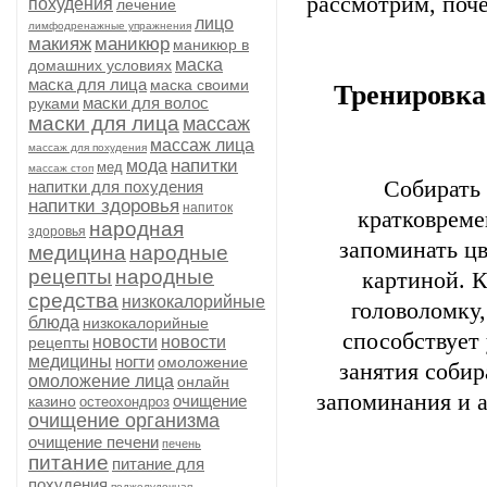
рассмотрим, поче
похудения
лечение
лицо
лимфодренажные упражнения
макияж
маникюр
маникюр в
маска
домашних условиях
маска для лица
маска своими
Тренировка
маски для волос
руками
маски для лица
массаж
массаж лица
массаж для похудения
напитки
мода
мед
массаж стоп
Собирать 
напитки для похудения
напитки здоровья
напиток
кратковреме
народная
здоровья
запоминать ц
медицина
народные
рецепты
народные
картиной. К
средства
низкокалорийные
головоломку,
блюда
низкокалорийные
способствует
новости
новости
рецепты
медицины
ногти
омоложение
занятия собир
омоложение лица
онлайн
запоминания и а
очищение
казино
остеохондроз
очищение организма
очищение печени
печень
питание
питание для
похудения
поджелудочная