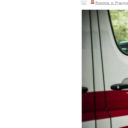
Рецепты_и_Рукодел