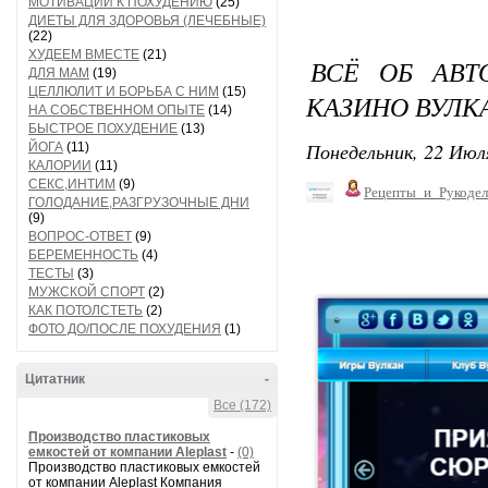
МОТИВАЦИИ К ПОХУДЕНИЮ
(25)
ДИЕТЫ ДЛЯ ЗДОРОВЬЯ (ЛЕЧЕБНЫЕ)
(22)
ХУДЕЕМ ВМЕСТЕ
(21)
ВСЁ ОБ АВТ
ДЛЯ МАМ
(19)
ЦЕЛЛЮЛИТ И БОРЬБА С НИМ
(15)
КАЗИНО ВУЛК
НА СОБСТВЕННОМ ОПЫТЕ
(14)
БЫСТРОЕ ПОХУДЕНИЕ
(13)
Понедельник, 22 Июля
ЙОГА
(11)
КАЛОРИИ
(11)
СЕКС,ИНТИМ
(9)
Рецепты_и_Рукодел
ГОЛОДАНИЕ,РАЗГРУЗОЧНЫЕ ДНИ
(9)
ВОПРОС-ОТВЕТ
(9)
БЕРЕМЕННОСТЬ
(4)
ТЕСТЫ
(3)
МУЖСКОЙ СПОРТ
(2)
КАК ПОТОЛСТЕТЬ
(2)
ФОТО ДО/ПОСЛЕ ПОХУДЕНИЯ
(1)
Цитатник
-
Все (172)
Производство пластиковых
емкостей от компании Aleplast
-
(0)
Производство пластиковых емкостей
от компании Aleplast Компания