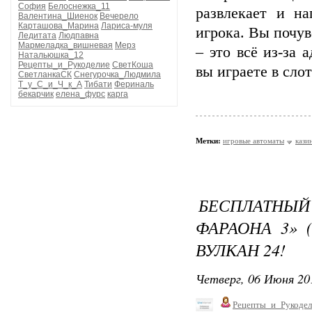
София
Белоснежка_11
развлекает и на
Валентина_Шиенок
Вечерело
Карташова_Марина
Лариса-муля
игрока. Вы почув
Ледитата
Людпавна
Мармеладка_вишневая
Мерз
– это всё из-за 
Натальюшка_12
Рецепты_и_Рукоделие
СветКоша
вы играете в слот
СветланкаСК
Снегурочка_Людмила
Т_у_С_и_Ч_к_А
Тибати
Фериналь
бекарчик
елена_фурс
карга
Метки:
игровые автоматы
кази
БЕСПЛАТНЫЙ
ФАРАОНА 3» (
ВУЛКАН 24!
Четверг, 06 Июня 20
Рецепты_и_Рукодел