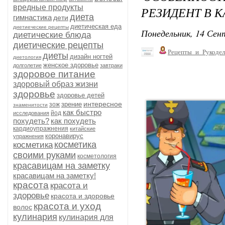
вредные продукты
РЕЗИДЕНТ В 
диета
гимнастика
дети
диетическая еда
диетиеческие рецепты
Понедельник, 14 Сент
диетические блюда
диетические рецепты
Рецепты_и_Рукодел
диеты
дизайн ногтей
диетология
женское здоровье
долголетие
завтраки
здоровое питание
здоровый образ жизни
здоровье
здоровье детей
интересное
зрение
зож
знаменитости
как быстро
йод
исследования
похудеть?
как похудеть
кардиоупражнения
китайские
коронавирус
упражнения
косметика
косметика
своими руками
косметология
красавицам на заметку
красавицам на заметку!
красота
красота и
здоровье
красота и здоровье
красота и уход
волос
кулинария
кулинария для