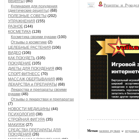
рецепты)
(80)
Рецепты_и_Рукодел
Кулинария для похудения
(диетические рецепты)
(68)
ПОЛЕЗНЫЕ СОВЕТЫ
(202)
УПРАЖНЕНИЯ
(155)
РАЗНОЕ
(144)
КОСМЕТИКА
(128)
Косметика своими руками
(100)
Отзывы о косметике
(2)
ЦЕЛЕБНЫЕ РАСТЕНИЯ
(106)
ВИДЕО
(106)
КАК ПОХУДЕТЬ
(105)
ПОХУДЕНИЕ
(105)
ДИЕТЫ ДЛЯ ПОХУДЕНИЯ
(80)
СПОРТ,ФИТНЕСС
(70)
МАССАЖ,ОБЕРТЫВАНИЯ
(69)
ЛЕКАРСТВА и ПРЕПАРАТЫ
(68)
Лекарства и препараты своими
руками
(46)
Отзывы о лекарствах и препаратах
(7)
НОВОСТИ МЕДИЦИНЫ
(44)
ПСИХОЛОГИЯ
(38)
СТРОЙНАЯ ФИГУРА
(35)
МАКИЯЖ
(27)
СРЕДСТВА,ПРЕПАРАТЫ ДЛЯ
Метки:
казино вулкан
игровые 
ПОХУДЕНИЯ
(26)