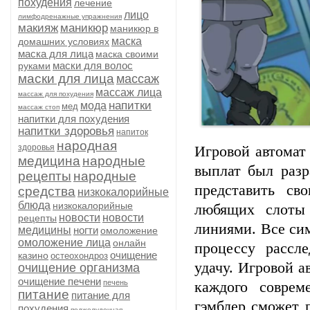
похудения
лечение
лицо
лимфодренажные упражнения
макияж
маникюр
маникюр в
маска
домашних условиях
маска для лица
маска своими
маски для волос
руками
маски для лица
массаж
массаж лица
массаж для похудения
напитки
мода
мед
массаж стоп
напитки для похудения
напитки здоровья
напиток
народная
здоровья
Игровой автомат
медицина
народные
выплат был разр
рецепты
народные
представить св
средства
низкокалорийные
блюда
низкокалорийные
любящих слоты
новости
новости
рецепты
линиями. Все си
медицины
ногти
омоложение
омоложение лица
онлайн
процессу рассл
очищение
казино
остеохондроз
удачу. Игровой а
очищение организма
очищение печени
печень
каждого соврем
питание
питание для
гэмблер сможет 
похудения
поджелудочная