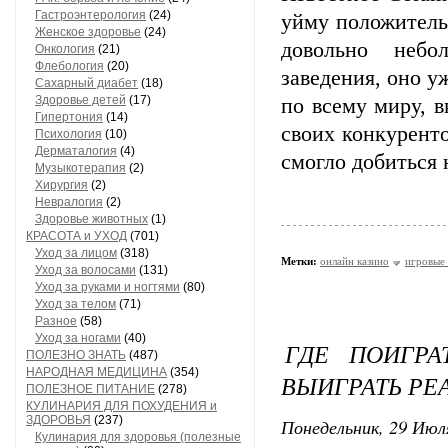
Гастроэнтерология
(24)
уйму положительн
Женское здоровье
(24)
довольно небо
Онкология
(21)
Флебология
(20)
заведения, оно у
Сахарный диабет
(18)
Здоровье детей
(17)
по всему миру, 
Гипертония
(14)
своих конкурент
Психология
(10)
Дерматалогия
(4)
смогло добиться 
Музыкотерапия
(2)
Хирургия
(2)
Невралогия
(2)
Здоровье животных
(1)
КРАСОТА и УХОД
(701)
Уход за лицом
(318)
Метки:
онлайн казино
игровые
Уход за волосами
(131)
Уход за руками и ногтями
(80)
Уход за телом
(71)
Разное
(58)
Уход за ногами
(40)
ГДЕ ПОИГРА
ПОЛЕЗНО ЗНАТЬ
(487)
НАРОДНАЯ МЕДИЦИНА
(354)
ВЫИГРАТЬ РЕ
ПОЛЕЗНОЕ ПИТАНИЕ
(278)
КУЛИНАРИЯ ДЛЯ ПОХУДЕНИЯ и
ЗДОРОВЬЯ
(237)
Понедельник, 29 Июля
Кулинария для здоровья (полезные