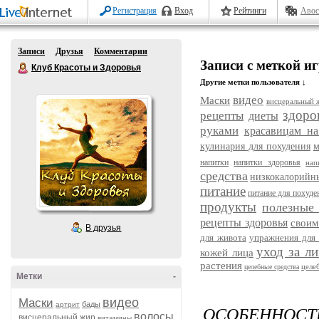
Регистрация
Вход
Рейтинги
Авос
Записи
Друзья
Комментарии
Записи с меткой и
Клуб Красоты и Здоровья
Другие метки пользователя ↓
видео
Маски
висцеральный 
здоро
рецепты
диеты
руками
красавицам на
кулинария для похудения
м
напитки
напитки здоровья
нап
средства
низкокалорийн
питание
питание для похуде
продукты
полезные
рецепты здоровья
своим
В друзья
для живота
упражнения для 
уход за л
кожей лица
растения
целе
целебные средства
Метки
-
видео
Маски
бады
артрит
ОСОБЕННО
волосы
висцеральный жир
витамины