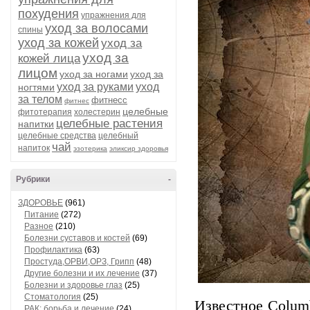
похудения
упражнения для
уход за волосами
спины
уход за кожей
уход за
уход за
кожей лица
лицом
уход за ногами
уход за
уход за руками
уход
ногтями
за телом
фитнесс
фитнес
целебные
фитотерапия
холестерин
целебные растения
напитки
целебные средства
целебный
чай
напиток
эзотерика
эликсир здоровья
Рубрики
-
ЗДОРОВЬЕ
(961)
Питание
(272)
Разное
(210)
Болезни суставов и костей
(69)
Профилактика
(63)
Простуда,ОРВИ,ОРЗ, Грипп
(48)
Другие болезни и их лечение
(37)
Болезни и здоровье глаз
(25)
Стоматология
(25)
Известное Colum
РАК: борьба и лечение
(24)