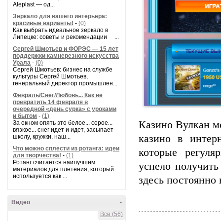
Aleplast — од...
Зеркало для вашего интерьера:
красивые варианты!
-
(0)
Как выбрать идеальное зеркало в
Липецке: советы и рекомендации ...
Сергей Шмотьев и ФОРЭС — 15 лет
поддержки камнерезного искусства
Урала
-
(0)
Сергей Шмотьев: бизнес на службе
культуры Сергей Шмотьев,
генеральный директор промышлен...
Февраль/Снег/Любовь... Как не
превратить 14 февраля в
очередной «день сурка» с уроками
и бытом
-
(1)
Казино Вулкан м
За окном опять это белое... серое...
вязкое... снег идет и идет, засыпает
казино в интер
школу, кружки, наш...
Что можно сплести из ротанга: идеи
которые регуля
для творчества!
-
(1)
Ротанг считается наилучшим
успело получить
материалов для плетения, который
используется как ...
здесь постоянно 
Видео
-
Все (56)