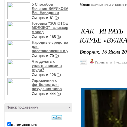
5 Способов
Метки:
азартные игры
казино в
Лечения ВАРИКОЗА
Вен Народным
Смотрели: 61
(2)
Готовим "ЗОЛОТОЕ
МОЛОКО" - эликсир
КАК ИГРАТЬ
молод
Смотрели: 165
(6)
КЛУБЕ «ВУЛК
Народные средства
для
Вторник, 16 Июля 20
восстановления и у
Смотрели: 70
(2)
Что делать с
Рецепты_и_Рукодел
уплотнениями в
груди?
Смотрели: 126
(1)
Упражнения с
фитболом для
похудения живо
Смотрели: 444
(4)
Поиск по дневнику
-
в этом дневнике