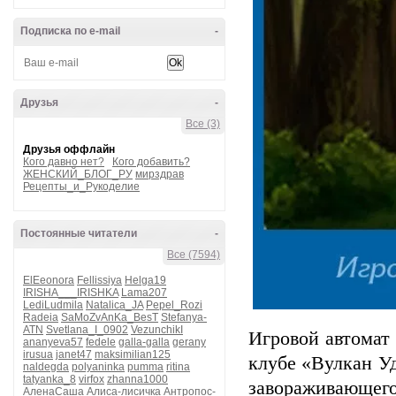
Подписка по e-mail
-
Друзья
-
Все (3)
Друзья оффлайн
Кого давно нет?
Кого добавить?
ЖЕНСКИЙ_БЛОГ_РУ
мирздрав
Рецепты_и_Рукоделие
Постоянные читатели
-
Все (7594)
ElEeonora
Fellissiya
Helga19
IRISHA___IRISHKA
Lama207
LediLudmila
Natalica_JA
Pepel_Rozi
Radeia
SaMoZvAnKa_BesT
Stefanya-
ATN
Svetlana_I_0902
VezunchikI
Игровой автомат 
ananyeva57
fedele
galla-galla
gerany
irusua
janet47
maksimilian125
клубе «Вулкан Уд
naldegda
polyaninka
pumma
ritina
tatyanka_8
virfox
zhanna1000
завораживающего
АленаСаша
Алиса-лисичка
Антропос-