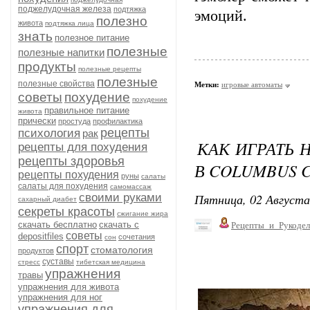
поджелудочная железа
подтяжка
эмоций.
полезно
живота
подтяжка лица
знать
полезное питание
полезные
полезные напитки
продукты
полезные рецепты
полезные
полезные свойства
Метки:
игровые автоматы
советы
похудение
похудение
правильное питание
живота
прически
простуда
профилактика
рецепты
психология
рак
КАК ИГРАТЬ 
рецепты для похудения
рецепты здоровья
В COLUMBUS 
рецепты похудения
руны
салаты
салаты для похудения
самомассаж
Пятница, 02 Августа
своими руками
сахарный диабет
секреты красоты
сжигание жира
скачать бесплатно
скачать с
Рецепты_и_Рукодел
советы
depositfiles
сочетания
сон
спорт
стоматология
продуктов
суставы
стресс
тибетская медицина
упражнения
травы
упражнения для живота
упражнения для ног
упражнения для