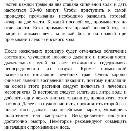
частей каждой травы на два стакана кипяченой воды и дать
настояться 30-40 минут. Чтобы приступить к самой
процедуре промывания, необходимо разделить готовый
отвар на две части. Каждый носовой ход промывается по
отдельности. Если промывается правый носовой ход, то
пациент дожжен лечь на левый бок и на правый при
промывании левого носового хода.
После нескольких процедур будет отмечаться облегчение
состояния, улучшение носового дыхания и проходимости
дыхательных путей за счет отхождения содержимого
непосредственно из пазухи. Кроме промываний
назначаются ингаляции лечебных трав. Очень хорошо
снимает явления воспаления эвкалипт, поэтому ингаляции
на основе этого растения следует включать в лечебные
мероприятия. В кастрюлю следует залить два литра воды и
добавить одну ложку листьев эвкалипта, прокипятить этот
раствор. Далее его нужно настоять, прокипятить второй раз,
после этого дышать над лечебными парами, укрывшись
полотенцем над кастрюлей. Выздоровление наступит
достаточно быстро. Некоторые рекомендуют совмещать
ингаляции с промыванием носа.