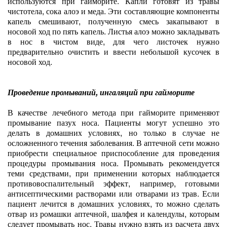
используются при гайморите. Капли готовят из травы
чистотела, сока алоэ и меда. Эти составляющие компоненты
капель смешивают, полученную смесь закапывают в
носовой ход по пять капель. Листья алоэ можно закладывать
в нос в чистом виде, для чего листочек нужно
предварительно очистить и ввести небольшой кусочек в
носовой ход.
Проведение промываний, ингаляций при гайморите
В качестве лечебного метода при гайморите применяют
промывание пазух носа. Пациенты могут успешно это
делать в домашних условиях, но только в случае не
осложненного течения заболевания. В аптечной сети можно
приобрести специальное приспособление для проведения
процедуры промывания носа. Промывать рекомендуется
теми средствами, при применении которых наблюдается
противовоспалительный эффект, например, готовыми
антисептическими растворами или отварами из трав. Если
пациент лечится в домашних условиях, то можно сделать
отвар из ромашки аптечной, шалфея и календулы, которым
следует промывать нос. Травы нужно взять из расчета двух