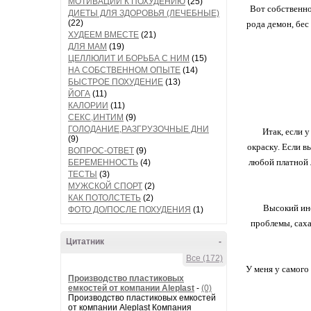
МОТИВАЦИИ К ПОХУДЕНИЮ
(25)
Вот собственно
ДИЕТЫ ДЛЯ ЗДОРОВЬЯ (ЛЕЧЕБНЫЕ)
(22)
рода демон, бес
ХУДЕЕМ ВМЕСТЕ
(21)
ДЛЯ МАМ
(19)
ЦЕЛЛЮЛИТ И БОРЬБА С НИМ
(15)
НА СОБСТВЕННОМ ОПЫТЕ
(14)
БЫСТРОЕ ПОХУДЕНИЕ
(13)
ЙОГА
(11)
КАЛОРИИ
(11)
СЕКС,ИНТИМ
(9)
ГОЛОДАНИЕ,РАЗГРУЗОЧНЫЕ ДНИ
Итак, если 
(9)
окраску. Если в
ВОПРОС-ОТВЕТ
(9)
любой платной 
БЕРЕМЕННОСТЬ
(4)
ТЕСТЫ
(3)
МУЖСКОЙ СПОРТ
(2)
КАК ПОТОЛСТЕТЬ
(2)
Высокий инс
ФОТО ДО/ПОСЛЕ ПОХУДЕНИЯ
(1)
проблемы, саха
Цитатник
-
Все (172)
У меня у самого
Производство пластиковых
емкостей от компании Aleplast
-
(0)
Производство пластиковых емкостей
от компании Aleplast Компания