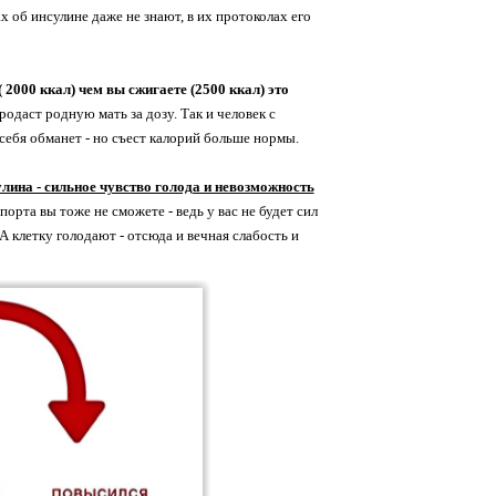
 об инсулине даже не знают, в их протоколах его
 2000 ккал) чем вы сжигаете (2500 ккал) это
родаст родную мать за дозу. Так и человек с
себя обманет - но съест калорий больше нормы.
лина - сильное чувство голода и невозможность
рта вы тоже не сможете - ведь у вас не будет сил
 А клетку голодают - отсюда и вечная слабость и