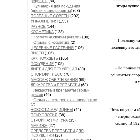
рецепты)
(80)
ягоды лучше.
Кулинария для похудения
(диетические рецепты)
(68)
ПОЛЕЗНЫЕ СОВЕТЫ
(202)
УПРАЖНЕНИЯ
(155)
РАЗНОЕ
(144)
КОСМЕТИКА
(128)
Косметика своими руками
(100)
Половину тар
Отзывы о косметике
(2)
половину это мя
ЦЕЛЕБНЫЕ РАСТЕНИЯ
(106)
ВИДЕО
(106)
КАК ПОХУДЕТЬ
(105)
ПОХУДЕНИЕ
(105)
- Но понимает
ДИЕТЫ ДЛЯ ПОХУДЕНИЯ
(80)
СПОРТ,ФИТНЕСС
(70)
заниматься спор
МАССАЖ,ОБЕРТЫВАНИЯ
(69)
и 
ЛЕКАРСТВА и ПРЕПАРАТЫ
(68)
Лекарства и препараты своими
руками
(46)
Отзывы о лекарствах и препаратах
(7)
Пить по утрам я
НОВОСТИ МЕДИЦИНЫ
(44)
ПСИХОЛОГИЯ
(38)
- сперва охла
СТРОЙНАЯ ФИГУРА
(35)
сильно. В 19
МАКИЯЖ
(27)
СРЕДСТВА,ПРЕПАРАТЫ ДЛЯ
ПОХУДЕНИЯ
(26)