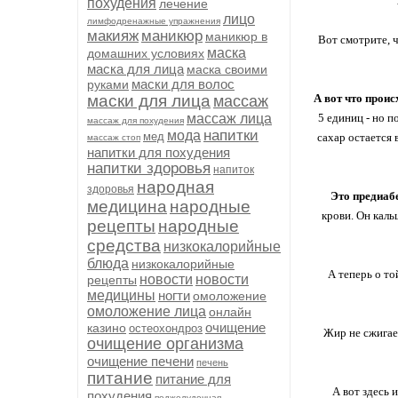
похудения
лечение
лицо
лимфодренажные упражнения
макияж
маникюр
маникюр в
Вот смотрите, 
маска
домашних условиях
маска для лица
маска своими
маски для волос
руками
маски для лица
А вот что прои
массаж
массаж лица
5 единиц - но п
массаж для похудения
напитки
мода
мед
сахар остается 
массаж стоп
напитки для похудения
напитки здоровья
напиток
народная
здоровья
Это предиаб
медицина
народные
крови. Он каль
рецепты
народные
средства
низкокалорийные
блюда
низкокалорийные
А теперь о то
новости
новости
рецепты
медицины
ногти
омоложение
омоложение лица
онлайн
очищение
казино
остеохондроз
Жир не сжигает
очищение организма
очищение печени
печень
питание
питание для
А вот здесь 
похудения
поджелудочная