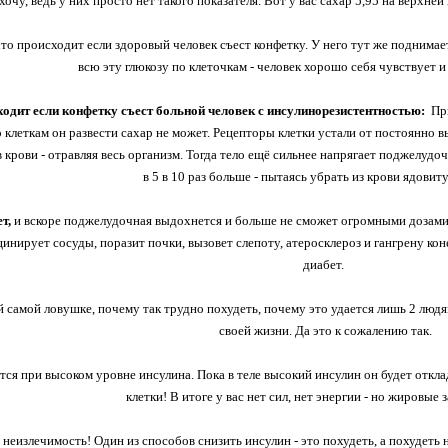
хочу, ведь у них просто нет такого показателя. Вот у вас сахар 5,95 на верхне
что происходит если здоровый человек съест конфетку. У него тут же поднимае
всю эту глюкозу по клеточкам - человек хорошо себя чувствует и
сходит если конфетку съест больной человек с инсулинорезистентностью:
Пр
о клеткам он развести сахар не может. Рецепторы клетки устали от постоянно в
в крови - отравляя весь организм. Тогда тело ещё сильнее напрягает поджелуд
в 5 в 10 раз больше - пытаясь убрать из крови ядовит
ет,
и вскоре поджелудочная выдохнется и больше не сможет огромными дозами 
цинирует сосуды, поразит почки, вызовет слепоту, атеросклероз и гангрену кон
диабет.
й самой ловушке, почему так трудно похудеть, почему это удается лишь 2 людя
своей жизни. Да это к сожалению так.
ся при высоком уровне инсулина. Пока в теле высокий инсулин он будет отклад
клетки! В итоге у вас нет сил, нет энергии - но жировые 
и неизлечимость! Один из способов снизить инсулин - это похудеть, а похудеть