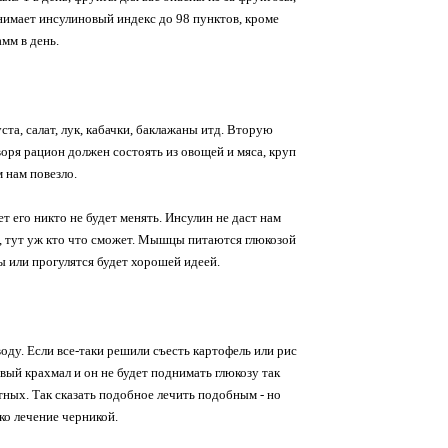
днимает инсулиновый индекс до 98 пунктов, кроме
мм в день.
ста, салат, лук, кабачки, баклажаны итд. Вторую
воря рацион должен состоять из овощей и мяса, круп
 нам повезло.
ет его никто не будет менять. Инсулин не даст нам
, тут уж кто что сможет. Мышцы питаются глюкозой
лы или прогулятся будет хорошей идеей.
оду. Если все-таки решили съесть картофель или рис
вый крахмал и он не будет поднимать глюкозу так
ных. Так сказать подобное лечить подобным - но
ко лечение черникой.