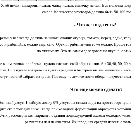
 Хлеб нельзя, макароны нельзя, манку нельзя, выпечку нельзя. Вся молочка по
сыров. Количество углеводов должно быть 50-100 гра
- Что же тогда есть?
елки у вас всегда должны занимать овощи: огурцы, томаты, перец, редис, капу
со и рыба, яйца, можно сыр, сало. Орехи, грибы, зелень тоже можно. Проще го
по минимому. Это на самом деле довольно вкусно, с этим
е в чем главная проблема - нужно сменить свой образ жизни. А в 30,40, 50, 60 л
том. Но в идеале мы должны гулять средним и быстрым шагом минимум 2 часа
могут часть её забрать из крови. Поэтому не лежите после обеда - подмести по
- Что ещё можно сделать?
блочный уксус, 1 чайную ложку 6% уксуса на стакан воды ил просто горячую в
дите его в холодильнике - тогда при холодной ферментации образуется устойчи
20-ых рассматривался вариант поедания поджелудочной железы молодых живот
результаты нам неизвестны. Из народных средств известно толь