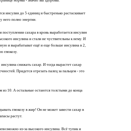
й границе нормы - значит вы здоровы.
тся инсулин до 5 единиц и быстренько растаскивает
 у него полно энергии.
и поступлении сахара в кровь выработается инсулин
ысокого инсулина и стали не чуствительны к нему. И
очную и вырабатыват ещё и еще больше инсулина в 2,
ую глюкозу.
инсулина снижать сахар. И тогда вырастет сахар
ечностей. Придется отрезать палец за пальцем - это
м из 10. А остальные остаются толстыми до конца
ывать глюкозу в жир! Он не может завести сахар в
запасы растут.
 невозможно из-за высокого инсулина. Всё тупик и