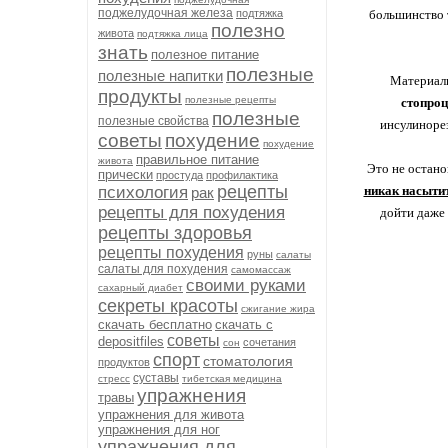
поджелудочная железа
подтяжка
большинство т
полезно
живота
подтяжка лица
знать
полезное питание
полезные
полезные напитки
Материали
продукты
полезные рецепты
стопроц
полезные
полезные свойства
инсулинорез
советы
похудение
похудение
правильное питание
живота
Это не остано
прически
простуда
профилактика
рецепты
психология
никак насытит
рак
рецепты для похудения
дойти даже 
рецепты здоровья
рецепты похудения
руны
салаты
салаты для похудения
самомассаж
своими руками
сахарный диабет
секреты красоты
сжигание жира
скачать бесплатно
скачать с
советы
depositfiles
сочетания
сон
спорт
стоматология
продуктов
суставы
стресс
тибетская медицина
упражнения
травы
упражнения для живота
упражнения для ног
упражнения для