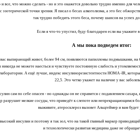
 и все, что можно сделать - но и это окажется довольно трудно именно для чел
 с эзотерической точки зрения. Я писал о бесах алкоголизма, а это бес обжорс
так трудно победить этого беса, почему шансов на успех д
Если я что-то упустил, буду благодарен если вы укажите 
А мы пока подведем итог:
у вас выпирающий живот, более 94 см, появляются папилломы подмышками, на б
ы никогда не можете наесться и чувствуете постоянную слабость и утомляемост
лаборатории. А ещё лучше, индекс инсулинорезистентности HOMA -IR, который
22,5. Это четко укажет на наличие у вас заболев
улин сам по себе опасен - но однажды он не справится с подавлением сахара, и
р разрушит мелкие сосуды, что приведёт к слепоте или непрекращающимся боля
выживите, атеросклероз вызовет Альцгеймер и вам будет 
 высокий инсулин и поэтому я так зол, что на такой главный маркер приводящи
и технологически развитая медицина даже не обращае