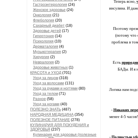
Теперь ясно,
Гастроэнтерология
(24)
инсулина. И даж
Женское здоровье
(24)
Онкология
(21)
Флебология
(20)
Сахарный диабет
(18)
Поэтому преж
Здоровье детей
(17)
(потому что 
Гипертония
(14)
Психология
(10)
проблема в том
Дерматалогия
(4)
Музыкотерапия
(2)
Хирургия
(2)
Невралогия
(2)
Есть
природны
Здоровье животных
(1)
БАДы. И я н
КРАСОТА и УХОД
(701)
Уход за лицом
(318)
Уход за волосами
(131)
Уход за руками и ногтями
(80)
Логика нам подс
Уход за телом
(71)
Разное
(58)
Уход за ногами
(40)
ПОЛЕЗНО ЗНАТЬ
(487)
-
Никаких пере
НАРОДНАЯ МЕДИЦИНА
(354)
менее 4-5 часов
ПОЛЕЗНОЕ ПИТАНИЕ
(278)
КУЛИНАРИЯ ДЛЯ ПОХУДЕНИЯ и
ЗДОРОВЬЯ
(237)
Кулинария для здоровья (полезные
-
Полностью убр