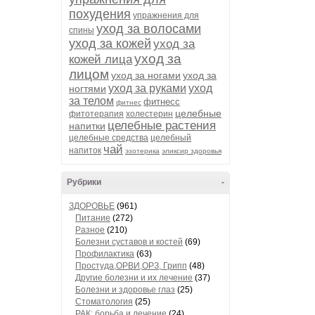
похудения
упражнения для
уход за волосами
спины
уход за кожей
уход за
уход за
кожей лица
лицом
уход за ногами
уход за
уход за руками
уход
ногтями
за телом
фитнесс
фитнес
целебные
фитотерапия
холестерин
целебные растения
напитки
целебные средства
целебный
чай
напиток
эзотерика
эликсир здоровья
Рубрики
-
ЗДОРОВЬЕ
(961)
Питание
(272)
Разное
(210)
Болезни суставов и костей
(69)
Профилактика
(63)
Простуда,ОРВИ,ОРЗ, Грипп
(48)
Другие болезни и их лечение
(37)
Болезни и здоровье глаз
(25)
Стоматология
(25)
РАК: борьба и лечение
(24)