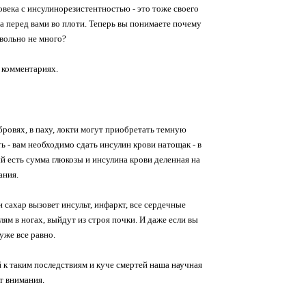
овека с инсулинорезистентностью - это тоже своего
тва перед вами во плоти. Теперь вы понимаете почему
овольно не много?
в комментариях.
ровях, в паху, локти могут приобретать темную
ь - вам необходимо сдать инсулин крови натощак - в
 есть сумма глюкозы и инсулина крови деленная на
ания.
 сахар вызовет инсульт, инфаркт, все сердечные
м в ногах, выйдут из строя почки. И даже если вы
уже все равно.
й к таким последствиям и куче смертей наша научная
т внимания.