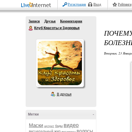
Регистрация
Вход
Рейтинги
Записи
Друзья
Комментарии
Клуб Красоты и Здоровья
ПОЧЕМУ
БОЛЕЗН
Вторник, 23 Январ
В друзья
Метки
-
видео
Маски
бады
артрит
волосы
висцеральный жир
витамины