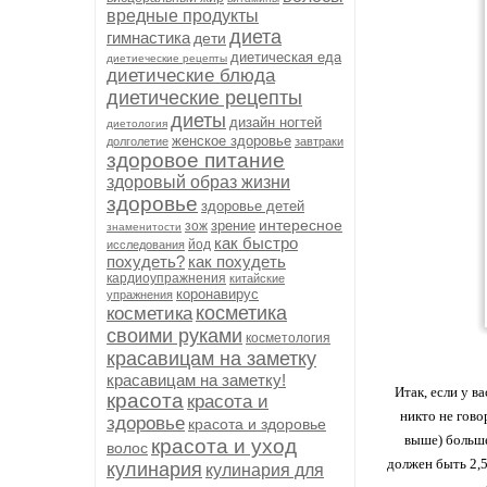
вредные продукты
диета
гимнастика
дети
диетическая еда
диетиеческие рецепты
диетические блюда
диетические рецепты
диеты
дизайн ногтей
диетология
женское здоровье
долголетие
завтраки
здоровое питание
здоровый образ жизни
здоровье
здоровье детей
интересное
зрение
зож
знаменитости
как быстро
йод
исследования
похудеть?
как похудеть
кардиоупражнения
китайские
коронавирус
упражнения
косметика
косметика
своими руками
косметология
красавицам на заметку
красавицам на заметку!
Итак, если у в
красота
красота и
никто не гово
здоровье
красота и здоровье
выше) больше
красота и уход
волос
должен быть 2,5
кулинария
кулинария для