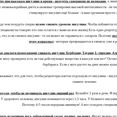
что при высоком инсулине в крови - похудеть совершено не возможно
, а лиш
е низкокалорийная диета и шоковые тренировки высокой интенсивности - не по
стимулирует инсулин ещё больше - и ваш организм просто 
де чем похудеть сперва
нужно снизить уровень инсулина.
Чтобы избавится от
специалисты говорят что она остается с вами на всю жизнь) Есть одно рецепт
, что если снизить инсулин - то он может не справиться с сахаром. Поэтому
ве
муку и крахмал
- которые превращаются в глюкозу уже в 
е аналоги помогающие снижать инсулин: Берберин, Таурин, L-тирозин, Ал
е могу проверить есть ли там действующее вещество в капсуле или нет? Остает
барбариса. Если у кого растет на даче можно куша
казывает, что для того, чтобы рецепторы клеток отдохнули от инсулина - инс
главное лечение:
кусов, чтобы не поднимать инсулин лишний раз
. Кушайте 3 раза в день. И 
! У здорового человека, инсулин понижается через 1,5 часа. У больного инсул
Поэтому 4-5 часов перерыва минимум! А вот голодать специал
ать из рациона весь добавленный сахар, мучное, молочку.
Фрукт можно толь