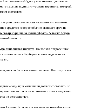
ний вес только ещё будет увеличивать содержание
могут, а лишь поднимут уровень кортизола, который
ляжет и откажет.
 инсулинорезистентности насколько это возможно
урное средство которое обычно выпишет врач, но
сь сахар из рациона нужно убрать. А также белую
ротовой полости.
ьфа-липолиевая кислота
. Но все это откровенные
ся только верить. Берберин кстати выделяют из
ть его.
улина должно быть как можно меньше. Поэтому самое
перерыв между приемами пищи должен составлять не
инорезистентностью - он понижается очень медленно.
исты не рекомендуют.
ко 1 в день, фрукты для вас опасны из-за фруктозы,