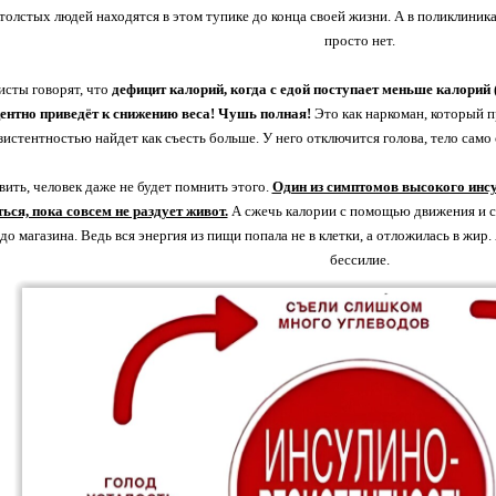
олстых людей находятся в этом тупике до конца своей жизни. А в поликлиниках
просто нет.
сты говорят, что
дефицит калорий, когда с едой поступает меньше калорий (
ентно приведёт к снижению веса! Чушь полная!
Это как наркоман, который п
истентностью найдет как съесть больше. У него отключится голова, тело само 
вить, человек даже не будет помнить этого.
Один из симптомов высокого инсу
ься, пока совсем не раздует живот.
А сжечь калории с помощью движения и спо
до магазина. Ведь вся энергия из пищи попала не в клетки, а отложилась в жир.
бессилие.