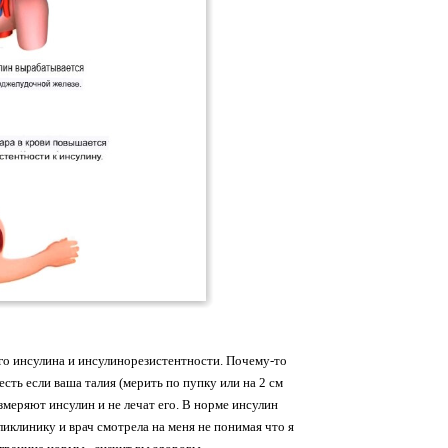
кого инсулина и инсулинорезистентности. Почему-то
есть если ваша талия (мерить по пупку или на 2 см
змеряют инсулин и не лечат его. В норме инсулин
оликлинику и врач смотрела на меня не понимая что я