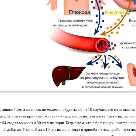
ас лишний вес и вы никак не можете похудеть, в 9 из 10 случаев это из-за высо
рит, что главная причина ожирения - инсулинорезистентность! Она у вас точно 
 94 см для мужчин и 80 см у женщин. Беда в том, что в больницах никогда не и
 - 5 мкЕд/мл. У меня был в 10 раз выше, и когда я пришёл с этим в районную п