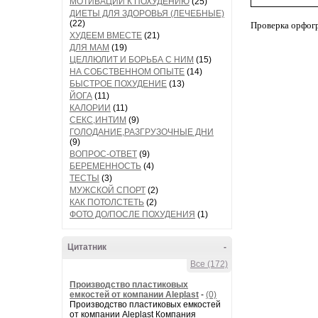
МОТИВАЦИИ К ПОХУДЕНИЮ
(25)
ДИЕТЫ ДЛЯ ЗДОРОВЬЯ (ЛЕЧЕБНЫЕ)
(22)
Проверка орфог
ХУДЕЕМ ВМЕСТЕ
(21)
ДЛЯ МАМ
(19)
ЦЕЛЛЮЛИТ И БОРЬБА С НИМ
(15)
НА СОБСТВЕННОМ ОПЫТЕ
(14)
БЫСТРОЕ ПОХУДЕНИЕ
(13)
ЙОГА
(11)
КАЛОРИИ
(11)
СЕКС,ИНТИМ
(9)
ГОЛОДАНИЕ,РАЗГРУЗОЧНЫЕ ДНИ
(9)
ВОПРОС-ОТВЕТ
(9)
БЕРЕМЕННОСТЬ
(4)
ТЕСТЫ
(3)
МУЖСКОЙ СПОРТ
(2)
КАК ПОТОЛСТЕТЬ
(2)
ФОТО ДО/ПОСЛЕ ПОХУДЕНИЯ
(1)
Цитатник
-
Все (172)
Производство пластиковых
емкостей от компании Aleplast
-
(0)
Производство пластиковых емкостей
от компании Aleplast Компания