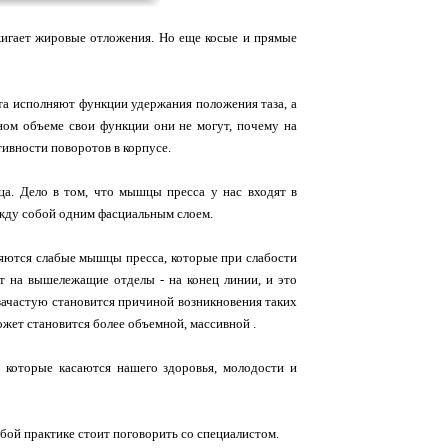
жигает жировые отложения. Но еще косые и прямые
та исполняют функции удержания положения таза, а
ном объеме свои функции они не могут, почему на
тивности поворотов в корпусе.
а. Дело в том, что мышцы пресса у нас входят в
жду собой одним фасциальным слоем.
вляются слабые мышцы пресса, которые при слабости
т на вышележащие отделы - на конец линии, и это
зачастую становится причиной возникновения таких
ожет становится более объемной, массивной .
которые касаются нашего здоровья, молодости и
бой практике стоит поговорить со специалистом.