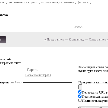
ния
упражнения на пресс
упражнения для живота
фитнесс
ователю
« Пред. запись
—
К дневнику
—
След. запись 
ь
ентарий:
 пароль на сайте:
Комментарий можно доб
нужно будет ввести сим
Напоминание пароля
тария:
смайлики
Прикрепить картинк
Переводить URL в
Подписаться на к
Подписать карти