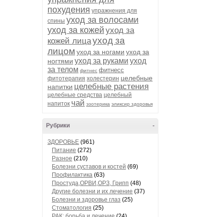
похудения
упражнения для
уход за волосами
спины
уход за кожей
уход за
уход за
кожей лица
лицом
уход за ногами
уход за
уход за руками
уход
ногтями
за телом
фитнесс
фитнес
целебные
фитотерапия
холестерин
целебные растения
напитки
целебные средства
целебный
чай
напиток
эзотерика
эликсир здоровья
Рубрики
-
ЗДОРОВЬЕ
(961)
Питание
(272)
Разное
(210)
Болезни суставов и костей
(69)
Профилактика
(63)
Простуда,ОРВИ,ОРЗ, Грипп
(48)
Другие болезни и их лечение
(37)
Болезни и здоровье глаз
(25)
Стоматология
(25)
РАК: борьба и лечение
(24)