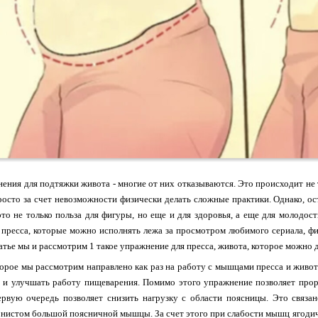
ния для подтяжки живота - многие от них отказываются. Это происходит не т
росто за счет невозможности физически делать сложные практики. Однако, о
это не только польза для фигуры, но еще и для здоровья, а еще для молодо
пресса, которые можно исполнять лежа за просмотром любимого сериала, фи
татье мы и рассмотрим 1 такое упражнение для пресса, живота, которое можно д
орое мы рассмотрим направлено как раз на работу с мышцами пресса и живота,
е и улучшать работу пищеварения. Помимо этого упражнение позволяет про
ервую очередь позволяет снизить нагрузку с области поясницы. Это связ
истом большой поясничной мышцы. За счет этого при слабости мышц ягодичны