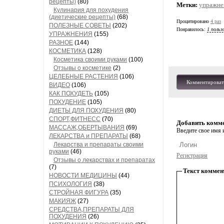
рецепты)
(80)
Метки:
упражне
Кулинария для похудения
(диетические рецепты)
(68)
Процитировано
4 раз
ПОЛЕЗНЫЕ СОВЕТЫ
(202)
Понравилось:
1 польз
УПРАЖНЕНИЯ
(155)
РАЗНОЕ
(144)
КОСМЕТИКА
(128)
Косметика своими руками
(100)
Отзывы о косметике
(2)
ЦЕЛЕБНЫЕ РАСТЕНИЯ
(106)
Комментироват
ВИДЕО
(106)
КАК ПОХУДЕТЬ
(105)
ПОХУДЕНИЕ
(105)
ДИЕТЫ ДЛЯ ПОХУДЕНИЯ
(80)
СПОРТ,ФИТНЕСС
(70)
Добавить комм
МАССАЖ,ОБЕРТЫВАНИЯ
(69)
Введите свое имя и
ЛЕКАРСТВА и ПРЕПАРАТЫ
(68)
Лекарства и препараты своими
руками
(46)
Регистрация
Отзывы о лекарствах и препаратах
(7)
Текст коммен
НОВОСТИ МЕДИЦИНЫ
(44)
ПСИХОЛОГИЯ
(38)
СТРОЙНАЯ ФИГУРА
(35)
МАКИЯЖ
(27)
СРЕДСТВА,ПРЕПАРАТЫ ДЛЯ
ПОХУДЕНИЯ
(26)