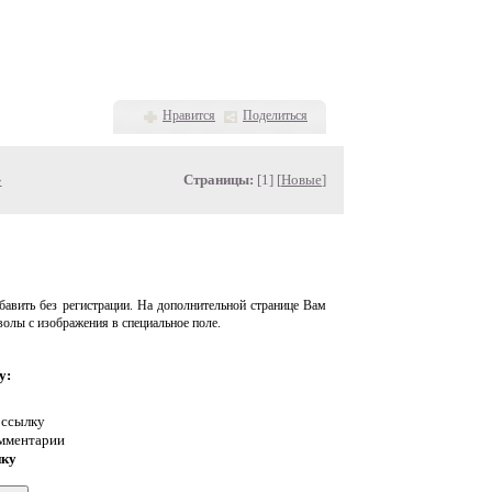
Нравится
Поделиться
»
Страницы:
[1] [
Новые
]
авить без регистрации. На дополнительной странице Вам
волы с изображения в специальное поле.
у:
 ссылку
омментарии
нку