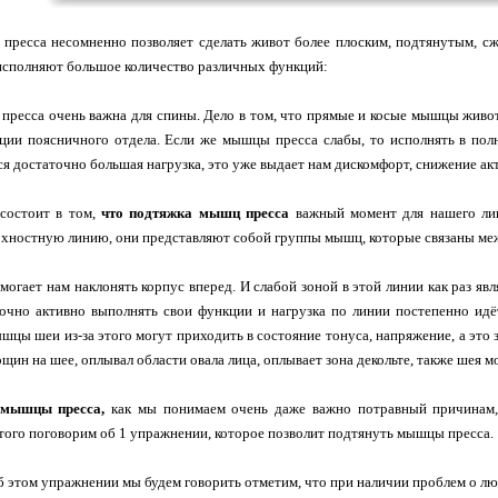
пресса несомненно позволяет сделать живот более плоским, подтянутым, с
сполняют большое количество различных функций:
ресса очень важна для спины. Дело в том, что прямые и косые мышцы живо
ации поясничного отдела. Если же мышцы пресса слабы, то исполнять в пол
я достаточно большая нагрузка, это уже выдает нам дискомфорт, снижение ак
состоит в том,
что подтяжка мышц пресса
важный момент для нашего лиц
хностную линию, они представляют собой группы мышц, которые связаны ме
могает нам наклонять корпус вперед. И слабой зоной в этой линии как раз я
точно активно выполнять свои функции и нагрузка по линии постепенно идё
ы шеи из-за этого могут приходить в состояние тонуса, напряжение, а это 
рщин на шее, оплывал области овала лица, оплывает зона декольте, также шея м
 мышцы пресса,
как мы понимаем очень даже важно потравный причинам, 
этого поговорим об 1 упражнении, которое позволит подтянуть мышцы пресса.
об этом упражнении мы будем говорить отметим, что при наличии проблем о лю