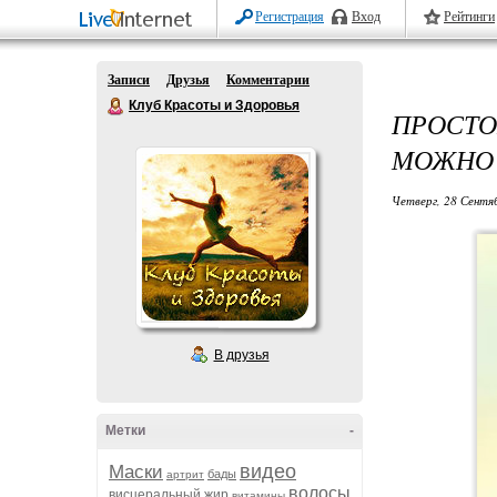
Регистрация
Вход
Рейтинги
Записи
Друзья
Комментарии
Клуб Красоты и Здоровья
ПРОСТО
МОЖНО 
Четверг, 28 Сентя
В друзья
Метки
-
видео
Маски
бады
артрит
волосы
висцеральный жир
витамины