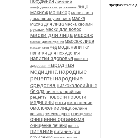
похудения
лечение
предназначена д
лицо
лимфодренажные упражнения
макияж
маникюр
маникюр в
маска
домашних условиях
маска для лица
маска своими
маски для волос
руками
маски для лица
массаж
массаж лица
массаж для похудения
напитки
мода
мед
массаж стоп
напитки для похудения
напитки здоровья
напиток
народная
здоровья
медицина
народные
рецепты
народные
средства
низкокалорийные
блюда
низкокалорийные
новости
новости
рецепты
медицины
ногти
омоложение
омоложение лица
онлайн
очищение
казино
остеохондроз
очищение организма
очищение печени
печень
питание
питание для
похудения
поджелудочная