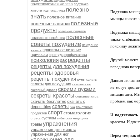
поджелудочная железа
подтяжка
полезно
живота
подтяжка лица
Подтяжка мышц 
знать
полезное питание
мышцы живота и
полезные
полезные напитки
продукты
полезные рецепты
Подтяжка мышц п
полезные
полезные свойства
также стабилиз
советы
похудение
похудение
поясницу ложитс
правильное питание
живота
прически
простуда
профилактика
рецепты
психология
рак
Другой момент 
рецепты для похудения
переднюю повер
рецепты здоровья
рецепты похудения
руны
салаты
Данная линия по
салаты для похудения
самомассаж
не могут доста
своими руками
сахарный диабет
мышцы шеи. Мышц
секреты красоты
сжигание жира
проблем, как мо
скачать бесплатно
скачать с
советы
depositfiles
сочетания
сон
спорт
стоматология
продуктов
И
подтягивать
суставы
стресс
тибетская медицина
красоты. И для 
упражнения
травы
упражнения для живота
упражнения для ног
Перед тем, как 
упражнения для