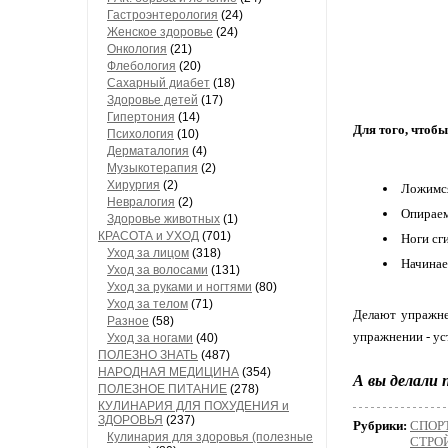
Гастроэнтерология
(24)
Женское здоровье
(24)
Онкология
(21)
Флебология
(20)
Сахарный диабет
(18)
Здоровье детей
(17)
Гипертония
(14)
Для того, чтобы
Психология
(10)
Дерматалогия
(4)
Музыкотерапия
(2)
Хирургия
(2)
Ложимся
Невралогия
(2)
Опираем
Здоровье животных
(1)
КРАСОТА и УХОД
(701)
Ноги сг
Уход за лицом
(318)
Начинае
Уход за волосами
(131)
Уход за руками и ногтями
(80)
Уход за телом
(71)
Делают упражне
Разное
(58)
упражнении - ус
Уход за ногами
(40)
ПОЛЕЗНО ЗНАТЬ
(487)
НАРОДНАЯ МЕДИЦИНА
(354)
А вы делали 
ПОЛЕЗНОЕ ПИТАНИЕ
(278)
КУЛИНАРИЯ ДЛЯ ПОХУДЕНИЯ и
ЗДОРОВЬЯ
(237)
Рубрики:
СПОР
Кулинария для здоровья (полезные
СТРО