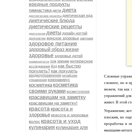
вредные продукты
диета
гимнастика
дети
диетическая еда
диетиеческие рецепты
диетические блюда
диетические рецепты
диеты
дизайн ногтей
диетология
женское здоровье
долголетие
завтраки
здоровое питание
здоровый образ жизни
здоровье
здоровье детей
интересное
зрение
зож
знаменитости
как быстро
йод
исследования
похудеть?
как похудеть
кардиоупражнения
китайские
Сложные упражне
коронавирус
упражнения
сложное, но и п
косметика
косметика
можем, так как 
своими руками
косметология
упражнений для 
красавицам на заметку
живот. В этой с
красавицам на заметку!
красота
красота и
Упражнение, кот
здоровье
красота и здоровье
плоским, но ещ
красота и уход
волос
проработка в п
кулинария
кулинария для
мышцами-антагон